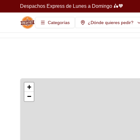
Despachos Express de Lunes a Domingo 🛵🧡
Categorías
¿Dónde quieres pedir?
+
−