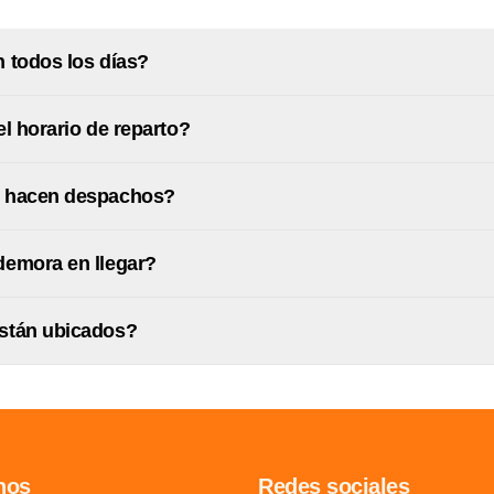
 todos los días?
el horario de reparto?
 hacen despachos?
emora en llegar?
stán ubicados?
nos
Redes sociales