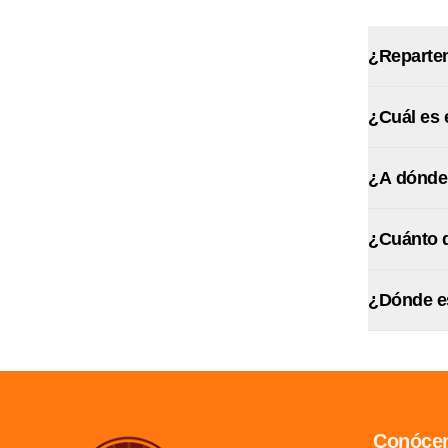
¿Reparten
¿Cuál es 
¿A dónde
¿Cuánto d
¿Dónde e
Conóce