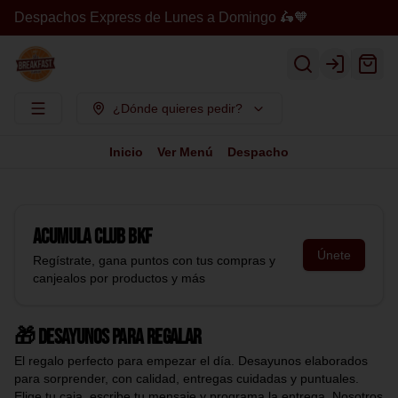
Despachos Express de Lunes a Domingo 🛵🧡
Login
¿Dónde quieres pedir?
Inicio
Ver Menú
Despacho
Acumula
Club BKF
Únete
Regístrate, gana puntos con tus compras y
canjealos por productos y más
🎁 Desayunos para regalar
El regalo perfecto para empezar el día. Desayunos elaborados
para sorprender, con calidad, entregas cuidadas y puntuales.
Elige tu caja, escribe tu mensaje y programa la entrega. Nosotros