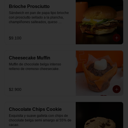
Brioche Prosciutto
Sándwich en pan de papa tipo brioche 
con prosciutto sellado a la plancha, 
champiñones salteados, queso 
mozzarella derretido, lechuga, huevo 
frito y nuestra salsa especial.
$9.100
Cheesecake Muffin
Muffin de chocolate belga intenso 
relleno de cremoso cheesecake.
$2.900
Chocolate Chips Cookie
Exquisita y suave galleta con chips de 
chocolate belga semi amargo al 55% de  
cacao.