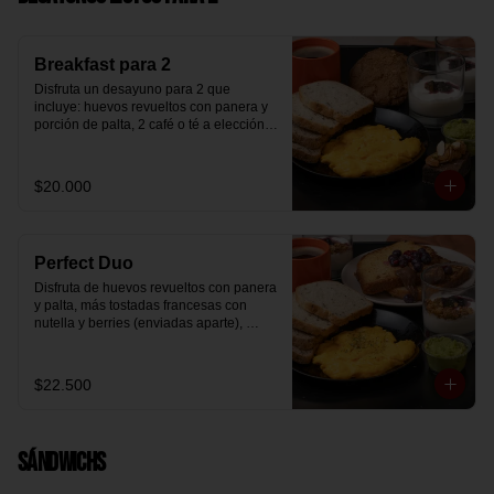
Breakfast para 2
Disfruta un desayuno para 2 que 
incluye: huevos revueltos con panera y 
porción de palta, 2 café o té a elección, 2 
yogurt griego natural endulzado con 
mermelada de arándanos y granola 
hecha en casa, un mini brownie y galleta 
$20.000
de avena para compartir.
Perfect Duo
Disfruta de huevos revueltos con panera 
y palta, más tostadas francesas con 
nutella y berries (enviadas aparte), 
acompañado de 2 té o café a elección y 
2 yogurt griego endulzado con 
mermelada de arándanos y granola 
$22.500
hecha en casa.
Sándwichs