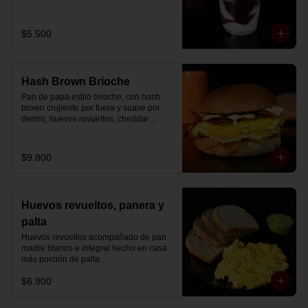
Disfrútalo en formato de 220 ml.
$5.500
Hash Brown Brioche
Pan de papa estilo brioche, con hash 
brown crujiente por fuera y suave por 
dentro, huevos revueltos, cheddar 
fundido, tocino ahumado y nuestra salsa 
especial… un sándwich diseñado para 
partir el día en modo desayuno buffet.
$9.800
Huevos revueltos, panera y
palta
Huevos revueltos acompañado de pan 
madre blanco e integral hecho en casa 
más porción de palta.
$6.900