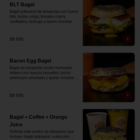
🚴‍♂️ Entrega rápida con horario a elección

BLT Bagel
📅 Disponible desde ya para reserva 
Bagel artesanal de amapolas con huevo 
previa
frito, tocino crispy, tomates cherry 
confitados, lechuga y queso cheddar.
$9.500
Bacon Egg Bagel
Bagel de amapolas recién horneado, 
relleno con huevos revueltos, tocino 
americano ahumado y queso cheddar 
suavemente fundido.
$9.500
Bagel + Coffee + Orange
Juice
Disfruta este combo de desayuno que 
incluye: bagel artesanal  a elección, 