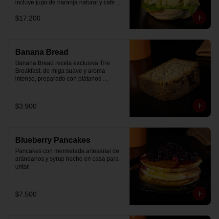
incluye jugo de naranja natural y café o 
té a elección.
$17.200
Banana Bread
Banana Bread receta exclusiva The 
Breakfast, de miga suave y aroma 
intenso, preparado con plátanos 
maduros y un toque de chips de 
chocolate.
$3.900
Blueberry Pancakes
Pancakes con mermelada artesanal de 
arándanos y syrup hecho en casa para 
untar.
$7.500