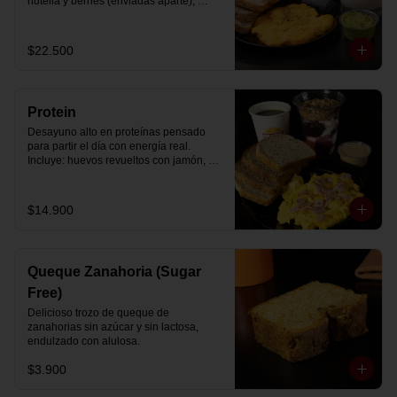
nutella y berries (enviadas aparte), 
acompañado de 2 té o café a elección y 
2 yogurt griego endulzado con 
mermelada de arándanos y granola 
$22.500
hecha en casa.
Protein
Desayuno alto en proteínas pensado 
para partir el día con energía real. 
Incluye: huevos revueltos con jamón, 
pan de molde blanco e integral, yogurt 
griego natural endulzado con 
mermelada de arándanos y granola 
$14.900
receta exclusiva The Breakfast, porción 
de mantequilla de maní natural y café o 
té a elección.
Queque Zanahoria (Sugar
Free)
Delicioso trozo de queque de 
zanahorias sin azúcar y sin lactosa, 
endulzado con alulosa.
$3.900