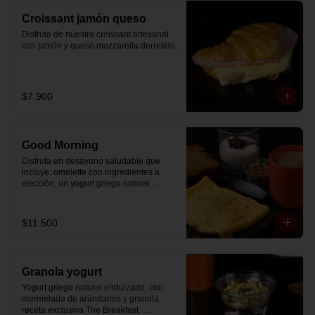
Croissant jamón queso
Disfruta de nuestro croissant artesanal 
con jamón y queso mozzarella derretido.
$7.900
Good Morning
Disfruta un desayuno saludable que 
incluye: omelette con ingredientes a 
elección, un yogurt griego natural 
endulzado con mermelada de 
arándanos receta exclusiva The 
Breakfast y granola (endulzada con 
$11.500
miel), más un café o té a elección y un 
trozo de queque de zanahoria sin 
azúcar ni lactosa, endulzado con 
alulosa.
Granola yogurt
Yogurt griego natural endulzado, con 
mermelada de arándanos y granola 
receta exclusiva The Breakfast. 