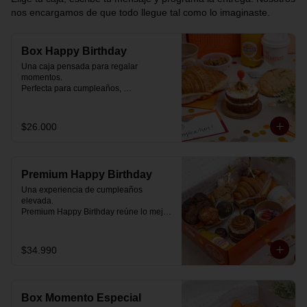
nos encargamos de que todo llegue tal como lo imaginaste.
Box Happy Birthday
Una caja pensada para regalar 
momentos.

Perfecta para cumpleaños, 
celebraciones o simplemente para decir 
“pensé en ti”.

$26.000
Cada box se prepara al momento con 
ingredientes reales y combinaciones 
diseñadas para elevar cualquier 
mañana.

Premium Happy Birthday
💝 Dentro de la caja encontrarás:

Una experiencia de cumpleaños 
elevada.

🥐 Croissant de mantequilla relleno con 
Premium Happy Birthday reúne lo mejor 
jamón y mozzarella suavemente 
de nuestros desayunos en una versión 
fundida.

más completa, pensada para quienes 
quieren regalar algo realmente especial.

$34.990
🍰 Carrot Cake con frosting de queso 
crema y dulce de leche.

🥐 Croissant de mantequilla

Relleno con jamón y mozzarella 
🥣 Yogurt griego con mermelada de 
suavemente fundida.

arándanos y granola receta exclusiva 
Box Momento Especial