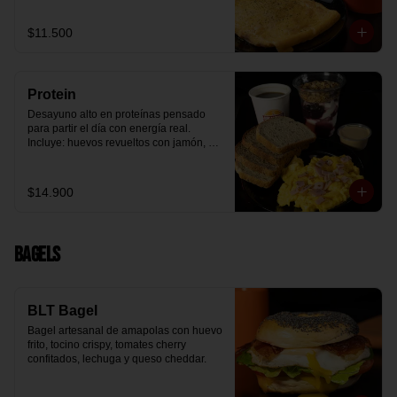
arándanos receta exclusiva The 
Breakfast y granola (endulzada con 
$11.500
miel), más un café o té a elección y un 
trozo de queque de zanahoria sin 
azúcar ni lactosa, endulzado con 
alulosa.
Protein
Desayuno alto en proteínas pensado 
para partir el día con energía real. 
Incluye: huevos revueltos con jamón, 
pan de molde blanco e integral, yogurt 
griego natural endulzado con 
mermelada de arándanos y granola 
$14.900
receta exclusiva The Breakfast, porción 
de mantequilla de maní natural y café o 
té a elección.
Bagels
BLT Bagel
Bagel artesanal de amapolas con huevo 
frito, tocino crispy, tomates cherry 
confitados, lechuga y queso cheddar.