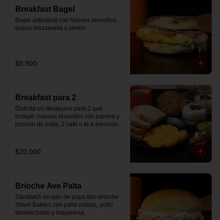
Breakfast Bagel
Bagel artesanal con huevos revueltos, 
queso mozzarella y jamón.
$8.900
Breakfast para 2
Disfruta un desayuno para 2 que 
incluye: huevos revueltos con panera y 
porción de palta, 2 café o té a elección, 2 
yogurt griego natural endulzado con 
mermelada de arándanos y granola 
hecha en casa, un mini brownie y galleta 
$20.000
de avena para compartir.
Brioche Ave Palta
Sándwich en pan de papa tipo brioche 
Street Bakers con palta molida, pollo 
desmechado y mayonesa.