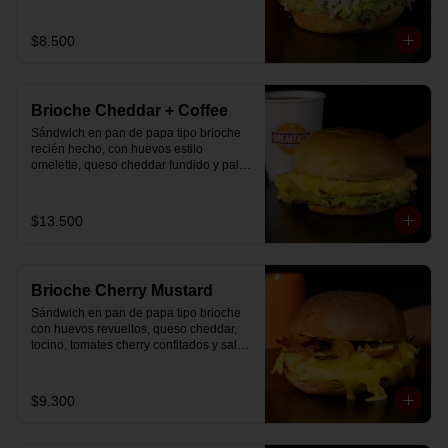
$8.500
Brioche Cheddar + Coffee
Sándwich en pan de papa tipo brioche 
recién hecho, con huevos estilo 
omelette, queso cheddar fundido y palta, 
más té o café a elección.

Se envía en bolsa delivery.
$13.500
Brioche Cherry Mustard
Sándwich en pan de papa tipo brioche 
con huevos revueltos, queso cheddar, 
tocino, tomates cherry confitados y salsa 
especial.
$9.300