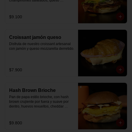
champiñones salteados, queso 
mozzarella derretido, lechuga, huevo 
frito y nuestra salsa especial.
$9.100
Croissant jamón queso
Disfruta de nuestro croissant artesanal 
con jamón y queso mozzarella derretido.
$7.900
Hash Brown Brioche
Pan de papa estilo brioche, con hash 
brown crujiente por fuera y suave por 
dentro, huevos revueltos, cheddar 
fundido, tocino ahumado y nuestra salsa 
especial… un sándwich diseñado para 
partir el día en modo desayuno buffet.
$9.800