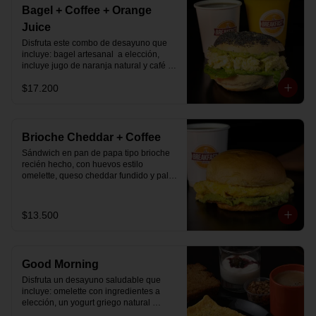
Bagel + Coffee + Orange
Juice
Disfruta este combo de desayuno que 
incluye: bagel artesanal  a elección, 
incluye jugo de naranja natural y café o 
té a elección.
$17.200
Brioche Cheddar + Coffee
Sándwich en pan de papa tipo brioche 
recién hecho, con huevos estilo 
omelette, queso cheddar fundido y palta, 
más té o café a elección.

Se envía en bolsa delivery.
$13.500
Good Morning
Disfruta un desayuno saludable que 
incluye: omelette con ingredientes a 
elección, un yogurt griego natural 
endulzado con mermelada de 