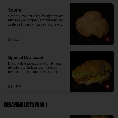
Scone
Scone suave estilo inglés, ligeramente 
húmedo y esponjoso, aromatizado con 
zeste de limón y chips de chocolate 
blanco 31% cacao. Perfecto para 
acompañar el café o disfrutar como un 
desayuno dulce y equilibrado.
$4.000
Special Croissant
Disfruta de esta exquisita combinación 
de sabores: Croissant con huevos 
revueltos, tocino, queso mozzarella 
derretido y palta.
$11.500
Desayuno Listo para 1