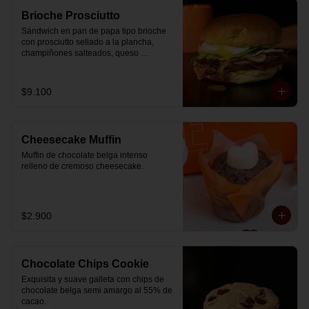
Brioche Prosciutto
Sándwich en pan de papa tipo brioche 
con prosciutto sellado a la plancha, 
champiñones salteados, queso 
mozzarella derretido, lechuga, huevo 
frito y nuestra salsa especial.
$9.100
Cheesecake Muffin
Muffin de chocolate belga intenso 
relleno de cremoso cheesecake.
$2.900
Chocolate Chips Cookie
Exquisita y suave galleta con chips de 
chocolate belga semi amargo al 55% de  
cacao.