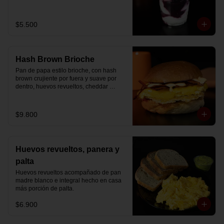
Disfrútalo en formato de 220 ml.
$5.500
Hash Brown Brioche
Pan de papa estilo brioche, con hash 
brown crujiente por fuera y suave por 
dentro, huevos revueltos, cheddar 
fundido, tocino ahumado y nuestra salsa 
especial… un sándwich diseñado para 
partir el día en modo desayuno buffet.
$9.800
Huevos revueltos, panera y
palta
Huevos revueltos acompañado de pan 
madre blanco e integral hecho en casa 
más porción de palta.
$6.900