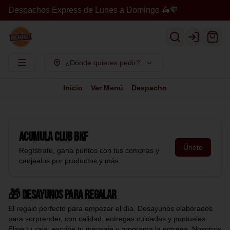
Despachos Express de Lunes a Domingo 🛵🧡
Login
¿Dónde quieres pedir?
Inicio
Ver Menú
Despacho
Acumula
Club BKF
Únete
Regístrate, gana puntos con tus compras y
canjealos por productos y más
🎁 Desayunos para regalar
El regalo perfecto para empezar el día. Desayunos elaborados
para sorprender, con calidad, entregas cuidadas y puntuales.
Elige tu caja, escribe tu mensaje y programa la entrega. Nosotros