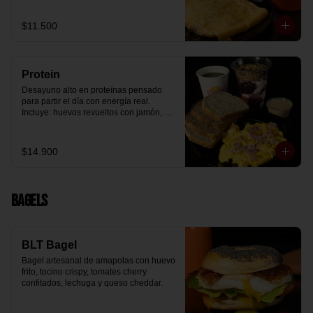
arándanos receta exclusiva The 
Breakfast y granola (endulzada con 
$11.500
miel), más un café o té a elección y un 
trozo de queque de zanahoria sin 
azúcar ni lactosa, endulzado con 
alulosa.
Protein
Desayuno alto en proteínas pensado 
para partir el día con energía real. 
Incluye: huevos revueltos con jamón, 
pan de molde blanco e integral, yogurt 
griego natural endulzado con 
mermelada de arándanos y granola 
$14.900
receta exclusiva The Breakfast, porción 
de mantequilla de maní natural y café o 
té a elección.
Bagels
BLT Bagel
Bagel artesanal de amapolas con huevo 
frito, tocino crispy, tomates cherry 
confitados, lechuga y queso cheddar.