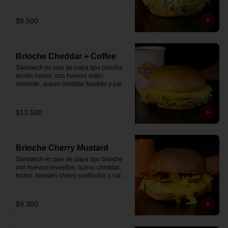
$8.500
Brioche Cheddar + Coffee
Sándwich en pan de papa tipo brioche 
recién hecho, con huevos estilo 
omelette, queso cheddar fundido y palta, 
más té o café a elección.

Se envía en bolsa delivery.
$13.500
Brioche Cherry Mustard
Sándwich en pan de papa tipo brioche 
con huevos revueltos, queso cheddar, 
tocino, tomates cherry confitados y salsa 
especial.
$9.300