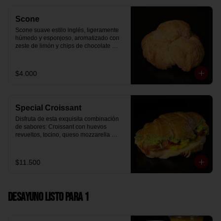
Scone
Scone suave estilo inglés, ligeramente 
húmedo y esponjoso, aromatizado con 
zeste de limón y chips de chocolate 
blanco 31% cacao. Perfecto para 
acompañar el café o disfrutar como un 
desayuno dulce y equilibrado.
$4.000
Special Croissant
Disfruta de esta exquisita combinación 
de sabores: Croissant con huevos 
revueltos, tocino, queso mozzarella 
derretido y palta.
$11.500
Desayuno Listo para 1