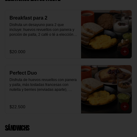
Breakfast para 2
Disfruta un desayuno para 2 que 
incluye: huevos revueltos con panera y 
porción de palta, 2 café o té a elección, 2 
yogurt griego natural endulzado con 
mermelada de arándanos y granola 
hecha en casa, un mini brownie y galleta 
$20.000
de avena para compartir.
Perfect Duo
Disfruta de huevos revueltos con panera 
y palta, más tostadas francesas con 
nutella y berries (enviadas aparte), 
acompañado de 2 té o café a elección y 
2 yogurt griego endulzado con 
mermelada de arándanos y granola 
$22.500
hecha en casa.
Sándwichs