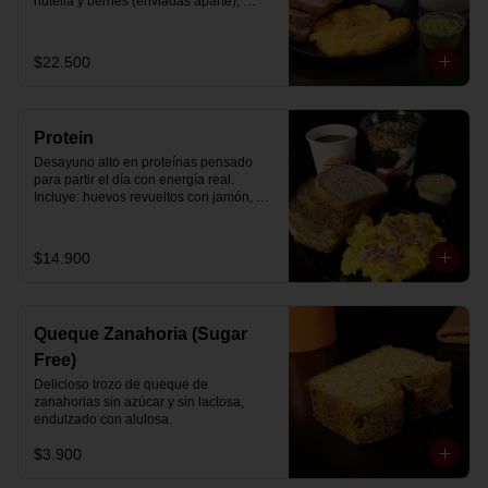
nutella y berries (enviadas aparte), 
acompañado de 2 té o café a elección y 
2 yogurt griego endulzado con 
mermelada de arándanos y granola 
$22.500
hecha en casa.
Protein
Desayuno alto en proteínas pensado 
para partir el día con energía real. 
Incluye: huevos revueltos con jamón, 
pan de molde blanco e integral, yogurt 
griego natural endulzado con 
mermelada de arándanos y granola 
$14.900
receta exclusiva The Breakfast, porción 
de mantequilla de maní natural y café o 
té a elección.
Queque Zanahoria (Sugar
Free)
Delicioso trozo de queque de 
zanahorias sin azúcar y sin lactosa, 
endulzado con alulosa.
$3.900