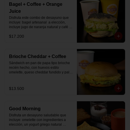
Bagel + Coffee + Orange
Juice
Disfruta este combo de desayuno que 
incluye: bagel artesanal  a elección, 
incluye jugo de naranja natural y café o 
té a elección.
$17.200
Brioche Cheddar + Coffee
Sándwich en pan de papa tipo brioche 
recién hecho, con huevos estilo 
omelette, queso cheddar fundido y palta, 
más té o café a elección.

Se envía en bolsa delivery.
$13.500
Good Morning
Disfruta un desayuno saludable que 
incluye: omelette con ingredientes a 
elección, un yogurt griego natural 
endulzado con mermelada de 