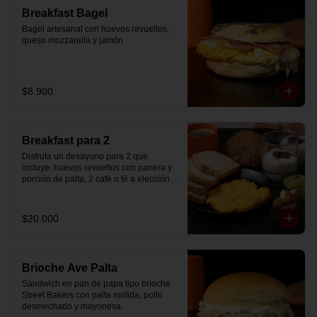
Breakfast Bagel
Bagel artesanal con huevos revueltos, 
queso mozzarella y jamón.
$8.900
Breakfast para 2
Disfruta un desayuno para 2 que 
incluye: huevos revueltos con panera y 
porción de palta, 2 café o té a elección, 2 
yogurt griego natural endulzado con 
mermelada de arándanos y granola 
hecha en casa, un mini brownie y galleta 
$20.000
de avena para compartir.
Brioche Ave Palta
Sándwich en pan de papa tipo brioche 
Street Bakers con palta molida, pollo 
desmechado y mayonesa.