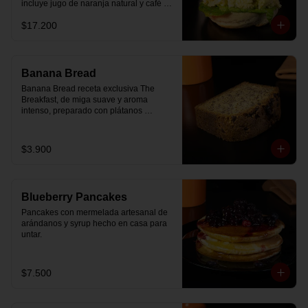
incluye jugo de naranja natural y café o 
té a elección.
$17.200
Banana Bread
Banana Bread receta exclusiva The 
Breakfast, de miga suave y aroma 
intenso, preparado con plátanos 
maduros y un toque de chips de 
chocolate.
$3.900
Blueberry Pancakes
Pancakes con mermelada artesanal de 
arándanos y syrup hecho en casa para 
untar.
$7.500