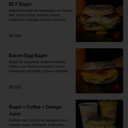
🚴‍♂️ Entrega rápida con horario a elección

BLT Bagel
📅 Disponible desde ya para reserva 
Bagel artesanal de amapolas con huevo 
previa
frito, tocino crispy, tomates cherry 
confitados, lechuga y queso cheddar.
$9.500
Bacon Egg Bagel
Bagel de amapolas recién horneado, 
relleno con huevos revueltos, tocino 
americano ahumado y queso cheddar 
suavemente fundido.
$9.500
Bagel + Coffee + Orange
Juice
Disfruta este combo de desayuno que 
incluye: bagel artesanal  a elección, 