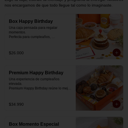
nos encargamos de que todo llegue tal como lo imaginaste.
Box Happy Birthday
Una caja pensada para regalar 
momentos.

Perfecta para cumpleaños, 
celebraciones o simplemente para decir 
“pensé en ti”.

$26.000
Cada box se prepara al momento con 
ingredientes reales y combinaciones 
diseñadas para elevar cualquier 
mañana.

Premium Happy Birthday
💝 Dentro de la caja encontrarás:

Una experiencia de cumpleaños 
elevada.

🥐 Croissant de mantequilla relleno con 
Premium Happy Birthday reúne lo mejor 
jamón y mozzarella suavemente 
de nuestros desayunos en una versión 
fundida.

más completa, pensada para quienes 
quieren regalar algo realmente especial.

$34.990
🍰 Carrot Cake con frosting de queso 
crema y dulce de leche.

🥐 Croissant de mantequilla

Relleno con jamón y mozzarella 
🥣 Yogurt griego con mermelada de 
suavemente fundida.

arándanos y granola receta exclusiva 
Box Momento Especial