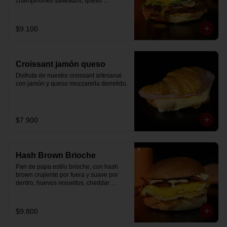
champiñones salteados, queso 
mozzarella derretido, lechuga, huevo 
frito y nuestra salsa especial.
$9.100
Croissant jamón queso
Disfruta de nuestro croissant artesanal 
con jamón y queso mozzarella derretido.
$7.900
Hash Brown Brioche
Pan de papa estilo brioche, con hash 
brown crujiente por fuera y suave por 
dentro, huevos revueltos, cheddar 
fundido, tocino ahumado y nuestra salsa 
especial… un sándwich diseñado para 
partir el día en modo desayuno buffet.
$9.800