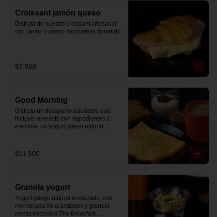
Croissant jamón queso
Disfruta de nuestro croissant artesanal 
con jamón y queso mozzarella derretido.
$7.900
Good Morning
Disfruta un desayuno saludable que 
incluye: omelette con ingredientes a 
elección, un yogurt griego natural 
endulzado con mermelada de 
arándanos receta exclusiva The 
Breakfast y granola (endulzada con 
$11.500
miel), más un café o té a elección y un 
trozo de queque de zanahoria sin 
azúcar ni lactosa, endulzado con 
alulosa.
Granola yogurt
Yogurt griego natural endulzado, con 
mermelada de arándanos y granola 
receta exclusiva The Breakfast. 