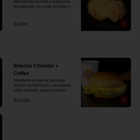
ligeramente húmedo y esponjoso, 
aromatizado con zeste de limón y 
chips de chocolate blanco 31% 
cacao. Perfecto para acompañar el 
café o disfrutar como un desayuno 
$4.000
dulce y equilibrado.
Brioche Cheddar +
Coffee
Sándwich en pan de papa tipo 
brioche recién hecho, con huevos 
estilo omelette, queso cheddar 
fundido y palta, más té o café a 
$13.500
elección.

Se envía en bolsa delivery.