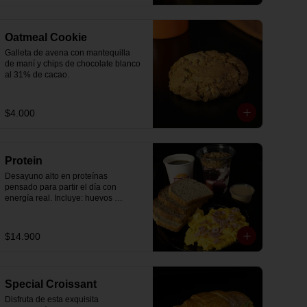
Oatmeal Cookie
Galleta de avena con mantequilla 
de maní y chips de chocolate blanco 
al 31% de cacao.
$4.000
Protein
Desayuno alto en proteínas 
pensado para partir el día con 
energía real. Incluye: huevos 
revueltos con jamón, pan de molde 
blanco e integral, yogurt griego 
natural endulzado con mermelada 
$14.900
de arándanos y granola receta 
exclusiva The Breakfast, porción de 
mantequilla de maní natural y café o 
té a elección.
Special Croissant
Disfruta de esta exquisita 