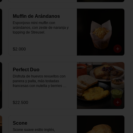
Muffin de Arándanos
Esponjoso mini muffin con 
arándanos, con zeste de naranja y 
topping de Streusel.
$2.000
Perfect Duo
Disfruta de huevos revueltos con 
panera y palta, más tostadas 
francesas con nutella y berries 
(enviadas aparte), acompañado de 
2 té o café a elección y 2 yogurt 
griego endulzado con mermelada 
$22.500
de arándanos y granola hecha en 
casa.
Scone
Scone suave estilo inglés, 