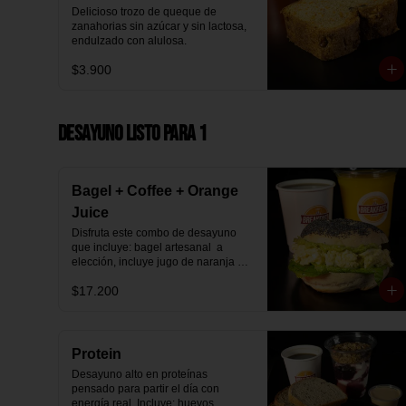
Delicioso trozo de queque de 
zanahorias sin azúcar y sin lactosa, 
endulzado con alulosa.
$3.900
Desayuno Listo para 1
Bagel + Coffee + Orange
Juice
Disfruta este combo de desayuno 
que incluye: bagel artesanal  a 
elección, incluye jugo de naranja 
natural y café o té a elección.
$17.200
Protein
Desayuno alto en proteínas 
pensado para partir el día con 
energía real. Incluye: huevos 