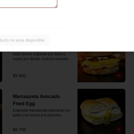
artesanal con jamón y queso 
mozzarella derretido.
$7.900
ducto no esta disponible
Hash Brown Brioche
Pan de papa estilo brioche, con 
hash brown crujiente por fuera y 
suave por dentro, huevos revueltos, 
cheddar fundido, tocino ahumado y 
nuestra salsa especial… un 
sándwich diseñado para partir el día 
$9.800
en modo desayuno buffet.
Marraqueta Avocado
Fried Egg
Exquisita marraqueta artesanal con 
palta y un huevo a la plancha.
$6.700