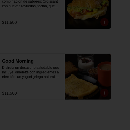
combinación de sabores: Croissant 
con huevos revueltos, tocino, queso 
mozzarella derretido y palta.
$11.500
Good Morning
Disfruta un desayuno saludable que 
incluye: omelette con ingredientes a 
elección, un yogurt griego natural 
endulzado con mermelada de 
arándanos receta exclusiva The 
Breakfast y granola (endulzada con 
$11.500
miel), más un café o té a elección y 
un trozo de queque de zanahoria 
sin azúcar ni lactosa, endulzado con 
alulosa.