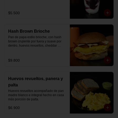
Disfrútalo en formato de 220 ml.
$5.500
Hash Brown Brioche
Pan de papa estilo brioche, con hash 
brown crujiente por fuera y suave por 
dentro, huevos revueltos, cheddar 
fundido, tocino ahumado y nuestra salsa 
especial… un sándwich diseñado para 
partir el día en modo desayuno buffet.
$9.800
Huevos revueltos, panera y
palta
Huevos revueltos acompañado de pan 
madre blanco e integral hecho en casa 
más porción de palta.
$6.900