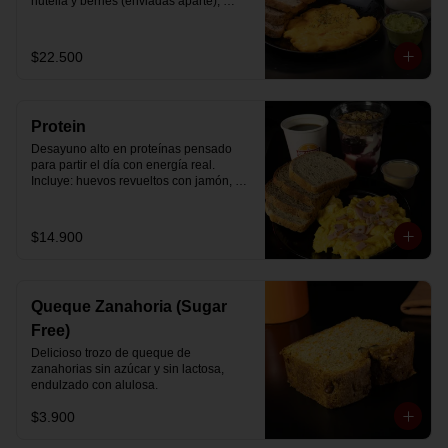
nutella y berries (enviadas aparte), 
acompañado de 2 té o café a elección y 
2 yogurt griego endulzado con 
mermelada de arándanos y granola 
$22.500
hecha en casa.
Protein
Desayuno alto en proteínas pensado 
para partir el día con energía real. 
Incluye: huevos revueltos con jamón, 
pan de molde blanco e integral, yogurt 
griego natural endulzado con 
mermelada de arándanos y granola 
$14.900
receta exclusiva The Breakfast, porción 
de mantequilla de maní natural y café o 
té a elección.
Queque Zanahoria (Sugar
Free)
Delicioso trozo de queque de 
zanahorias sin azúcar y sin lactosa, 
endulzado con alulosa.
$3.900