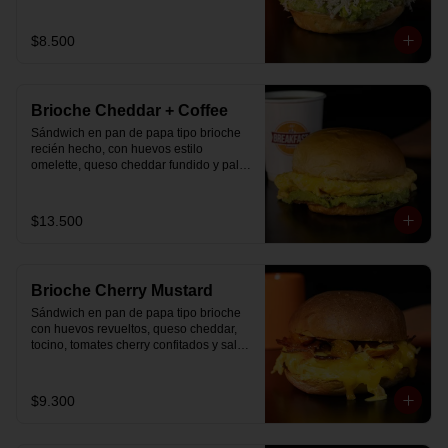
$8.500
Brioche Cheddar + Coffee
Sándwich en pan de papa tipo brioche 
recién hecho, con huevos estilo 
omelette, queso cheddar fundido y palta, 
más té o café a elección.

Se envía en bolsa delivery.
$13.500
Brioche Cherry Mustard
Sándwich en pan de papa tipo brioche 
con huevos revueltos, queso cheddar, 
tocino, tomates cherry confitados y salsa 
especial.
$9.300