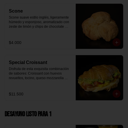
Scone
Scone suave estilo inglés, ligeramente 
húmedo y esponjoso, aromatizado con 
zeste de limón y chips de chocolate 
blanco 31% cacao. Perfecto para 
acompañar el café o disfrutar como un 
desayuno dulce y equilibrado.
$4.000
Special Croissant
Disfruta de esta exquisita combinación 
de sabores: Croissant con huevos 
revueltos, tocino, queso mozzarella 
derretido y palta.
$11.500
Desayuno Listo para 1