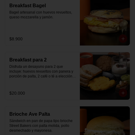
Breakfast Bagel
Bagel artesanal con huevos revueltos, 
queso mozzarella y jamón.
$8.900
Breakfast para 2
Disfruta un desayuno para 2 que 
incluye: huevos revueltos con panera y 
porción de palta, 2 café o té a elección, 2 
yogurt griego natural endulzado con 
mermelada de arándanos y granola 
hecha en casa, un mini brownie y galleta 
$20.000
de avena para compartir.
Brioche Ave Palta
Sándwich en pan de papa tipo brioche 
Street Bakers con palta molida, pollo 
desmechado y mayonesa.