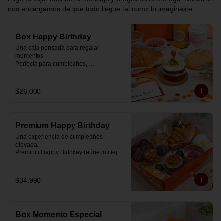
nos encargamos de que todo llegue tal como lo imaginaste.
Box Happy Birthday
Una caja pensada para regalar 
momentos.

Perfecta para cumpleaños, 
celebraciones o simplemente para decir 
“pensé en ti”.

$26.000
Cada box se prepara al momento con 
ingredientes reales y combinaciones 
diseñadas para elevar cualquier 
mañana.

Premium Happy Birthday
💝 Dentro de la caja encontrarás:

Una experiencia de cumpleaños 
elevada.

🥐 Croissant de mantequilla relleno con 
Premium Happy Birthday reúne lo mejor 
jamón y mozzarella suavemente 
de nuestros desayunos en una versión 
fundida.

más completa, pensada para quienes 
quieren regalar algo realmente especial.

$34.990
🍰 Carrot Cake con frosting de queso 
crema y dulce de leche.

🥐 Croissant de mantequilla

Relleno con jamón y mozzarella 
🥣 Yogurt griego con mermelada de 
suavemente fundida.

arándanos y granola receta exclusiva 
Box Momento Especial