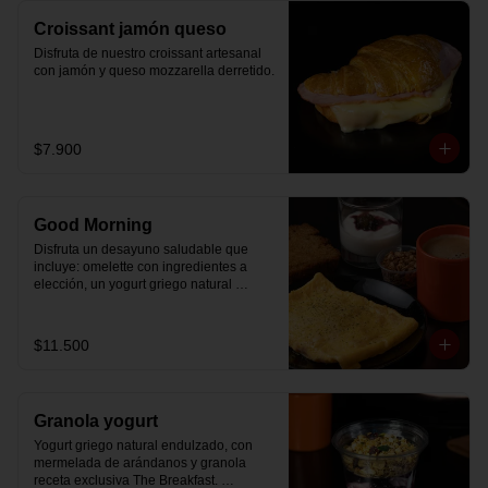
Croissant jamón queso
Disfruta de nuestro croissant artesanal 
con jamón y queso mozzarella derretido.
$7.900
Good Morning
Disfruta un desayuno saludable que 
incluye: omelette con ingredientes a 
elección, un yogurt griego natural 
endulzado con mermelada de 
arándanos receta exclusiva The 
Breakfast y granola (endulzada con 
$11.500
miel), más un café o té a elección y un 
trozo de queque de zanahoria sin 
azúcar ni lactosa, endulzado con 
alulosa.
Granola yogurt
Yogurt griego natural endulzado, con 
mermelada de arándanos y granola 
receta exclusiva The Breakfast. 