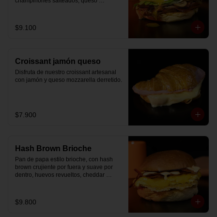
champiñones salteados, queso 
mozzarella derretido, lechuga, huevo 
frito y nuestra salsa especial.
$9.100
Croissant jamón queso
Disfruta de nuestro croissant artesanal 
con jamón y queso mozzarella derretido.
$7.900
Hash Brown Brioche
Pan de papa estilo brioche, con hash 
brown crujiente por fuera y suave por 
dentro, huevos revueltos, cheddar 
fundido, tocino ahumado y nuestra salsa 
especial… un sándwich diseñado para 
partir el día en modo desayuno buffet.
$9.800