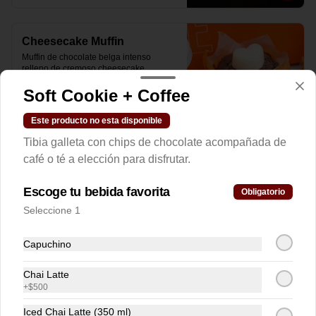
Cheesecake Muffin
Muffin de chocolate belga intenso 
relleno de cremoso cheesecake.
Soft Cookie + Coffee
$2.900
Este producto no esta disponible
Tibia galleta con chips de chocolate acompañada de
café o té a elección para disfrutar.
Chocolate Chips Cookie
Exquisita y suave galleta con chips de 
Escoge tu bebida favorita
Obligatorio
chocolate belga semi amargo al 55% de  
cacao.
Seleccione 1
Capuchino
$4.200
Chai Latte
+
$500
Croissant de Almendras
Croissant hojaldrado relleno de crema 
Iced Chai Latte (350 ml)