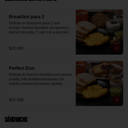
Breakfast para 2
Disfruta un desayuno para 2 que 
incluye: huevos revueltos con panera y 
porción de palta, 2 café o té a elección, 2 
yogurt griego natural endulzado con 
mermelada de arándanos y granola 
hecha en casa, un mini brownie y galleta 
$20.000
de avena para compartir.
Perfect Duo
Disfruta de huevos revueltos con panera 
y palta, más tostadas francesas con 
nutella y berries (enviadas aparte), 
acompañado de 2 té o café a elección y 
2 yogurt griego endulzado con 
mermelada de arándanos y granola 
$22.500
hecha en casa.
Sándwichs