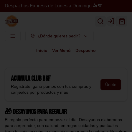
Despachos Express de Lunes a Domingo 🛵🧡
Login
¿Dónde quieres pedir?
Inicio
Ver Menú
Despacho
Acumula
Club BKF
Únete
Regístrate, gana puntos con tus compras y
canjealos por productos y más
🎁 Desayunos para regalar
El regalo perfecto para empezar el día. Desayunos elaborados
para sorprender, con calidad, entregas cuidadas y puntuales.
Elige tu caja, escribe tu mensaje y programa la entrega. Nosotros