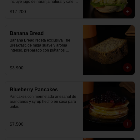
incluye jugo de naranja natural y café o 
té a elección.
$17.200
Banana Bread
Banana Bread receta exclusiva The 
Breakfast, de miga suave y aroma 
intenso, preparado con plátanos 
maduros y un toque de chips de 
chocolate.
$3.900
Blueberry Pancakes
Pancakes con mermelada artesanal de 
arándanos y syrup hecho en casa para 
untar.
$7.500