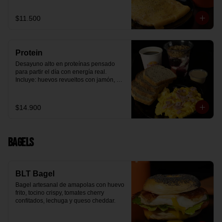
arándanos receta exclusiva The 
Breakfast y granola (endulzada con 
$11.500
miel), más un café o té a elección y un 
trozo de queque de zanahoria sin 
azúcar ni lactosa, endulzado con 
alulosa.
Protein
Desayuno alto en proteínas pensado 
para partir el día con energía real. 
Incluye: huevos revueltos con jamón, 
pan de molde blanco e integral, yogurt 
griego natural endulzado con 
mermelada de arándanos y granola 
$14.900
receta exclusiva The Breakfast, porción 
de mantequilla de maní natural y café o 
té a elección.
Bagels
BLT Bagel
Bagel artesanal de amapolas con huevo 
frito, tocino crispy, tomates cherry 
confitados, lechuga y queso cheddar.