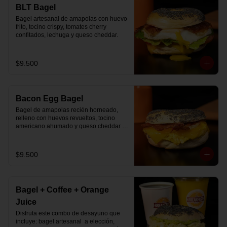
🚴‍♂️ Entrega rápida con horario a elección

BLT Bagel
📅 Disponible desde ya para reserva 
Bagel artesanal de amapolas con huevo 
previa
frito, tocino crispy, tomates cherry 
confitados, lechuga y queso cheddar.
$9.500
Bacon Egg Bagel
Bagel de amapolas recién horneado, 
relleno con huevos revueltos, tocino 
americano ahumado y queso cheddar 
suavemente fundido.
$9.500
Bagel + Coffee + Orange
Juice
Disfruta este combo de desayuno que 
incluye: bagel artesanal  a elección, 