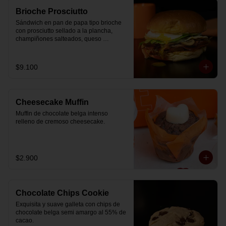
Brioche Prosciutto
Sándwich en pan de papa tipo brioche 
con prosciutto sellado a la plancha, 
champiñones salteados, queso 
mozzarella derretido, lechuga, huevo 
frito y nuestra salsa especial.
$9.100
Cheesecake Muffin
Muffin de chocolate belga intenso 
relleno de cremoso cheesecake.
$2.900
Chocolate Chips Cookie
Exquisita y suave galleta con chips de 
chocolate belga semi amargo al 55% de  
cacao.