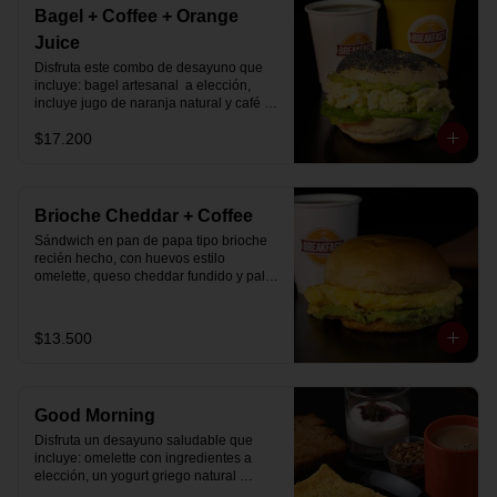
Bagel + Coffee + Orange
Juice
Disfruta este combo de desayuno que 
incluye: bagel artesanal  a elección, 
incluye jugo de naranja natural y café o 
té a elección.
$17.200
Brioche Cheddar + Coffee
Sándwich en pan de papa tipo brioche 
recién hecho, con huevos estilo 
omelette, queso cheddar fundido y palta, 
más té o café a elección.

Se envía en bolsa delivery.
$13.500
Good Morning
Disfruta un desayuno saludable que 
incluye: omelette con ingredientes a 
elección, un yogurt griego natural 
endulzado con mermelada de 