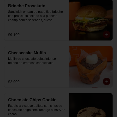
Brioche Prosciutto
Sándwich en pan de papa tipo brioche 
con prosciutto sellado a la plancha, 
champiñones salteados, queso 
mozzarella derretido, lechuga, huevo 
frito y nuestra salsa especial.
$9.100
Cheesecake Muffin
Muffin de chocolate belga intenso 
relleno de cremoso cheesecake.
$2.900
Chocolate Chips Cookie
Exquisita y suave galleta con chips de 
chocolate belga semi amargo al 55% de  
cacao.