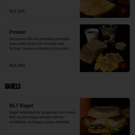
arándanos receta exclusiva The 
Breakfast y granola (endulzada con 
$11.500
miel), más un café o té a elección y un 
trozo de queque de zanahoria sin 
azúcar ni lactosa, endulzado con 
alulosa.
Protein
Desayuno alto en proteínas pensado 
para partir el día con energía real. 
Incluye: huevos revueltos con jamón, 
pan de molde blanco e integral, yogurt 
griego natural endulzado con 
mermelada de arándanos y granola 
$14.900
receta exclusiva The Breakfast, porción 
de mantequilla de maní natural y café o 
té a elección.
Bagels
BLT Bagel
Bagel artesanal de amapolas con huevo 
frito, tocino crispy, tomates cherry 
confitados, lechuga y queso cheddar.