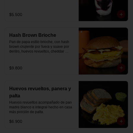
Disfrútalo en formato de 220 ml.
$5.500
Hash Brown Brioche
Pan de papa estilo brioche, con hash 
brown crujiente por fuera y suave por 
dentro, huevos revueltos, cheddar 
fundido, tocino ahumado y nuestra salsa 
especial… un sándwich diseñado para 
partir el día en modo desayuno buffet.
$9.800
Huevos revueltos, panera y
palta
Huevos revueltos acompañado de pan 
madre blanco e integral hecho en casa 
más porción de palta.
$6.900