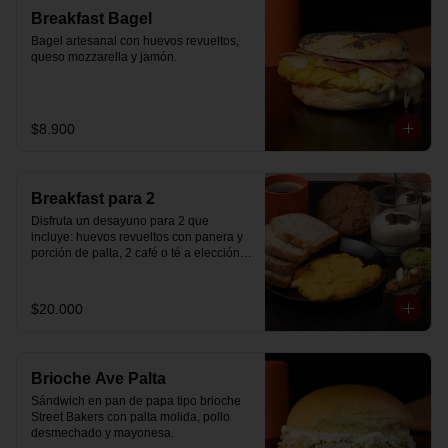
Breakfast Bagel
Bagel artesanal con huevos revueltos, 
queso mozzarella y jamón.
$8.900
Breakfast para 2
Disfruta un desayuno para 2 que 
incluye: huevos revueltos con panera y 
porción de palta, 2 café o té a elección, 2 
yogurt griego natural endulzado con 
mermelada de arándanos y granola 
hecha en casa, un mini brownie y galleta 
$20.000
de avena para compartir.
Brioche Ave Palta
Sándwich en pan de papa tipo brioche 
Street Bakers con palta molida, pollo 
desmechado y mayonesa.