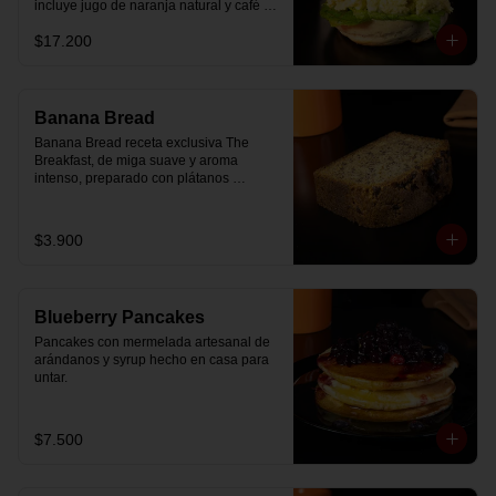
incluye jugo de naranja natural y café o 
té a elección.
$17.200
Banana Bread
Banana Bread receta exclusiva The 
Breakfast, de miga suave y aroma 
intenso, preparado con plátanos 
maduros y un toque de chips de 
chocolate.
$3.900
Blueberry Pancakes
Pancakes con mermelada artesanal de 
arándanos y syrup hecho en casa para 
untar.
$7.500