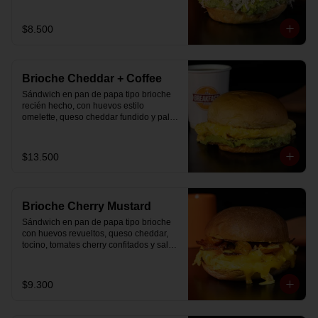
$8.500
Brioche Cheddar + Coffee
Sándwich en pan de papa tipo brioche 
recién hecho, con huevos estilo 
omelette, queso cheddar fundido y palta, 
más té o café a elección.

Se envía en bolsa delivery.
$13.500
Brioche Cherry Mustard
Sándwich en pan de papa tipo brioche 
con huevos revueltos, queso cheddar, 
tocino, tomates cherry confitados y salsa 
especial.
$9.300