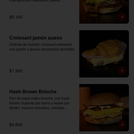
champiñones salteados, queso 
mozzarella derretido, lechuga, huevo 
frito y nuestra salsa especial.
$9.100
Croissant jamón queso
Disfruta de nuestro croissant artesanal 
con jamón y queso mozzarella derretido.
$7.900
Hash Brown Brioche
Pan de papa estilo brioche, con hash 
brown crujiente por fuera y suave por 
dentro, huevos revueltos, cheddar 
fundido, tocino ahumado y nuestra salsa 
especial… un sándwich diseñado para 
partir el día en modo desayuno buffet.
$9.800