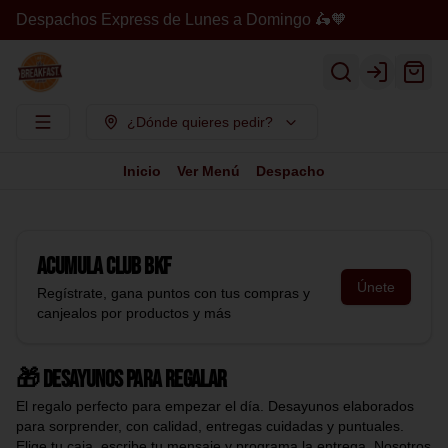
Despachos Express de Lunes a Domingo 🛵🧡
Login
¿Dónde quieres pedir?
Inicio
Ver Menú
Despacho
Acumula
Club BKF
Únete
Regístrate, gana puntos con tus compras y
canjealos por productos y más
🎁 Desayunos para regalar
El regalo perfecto para empezar el día. Desayunos elaborados
para sorprender, con calidad, entregas cuidadas y puntuales.
Elige tu caja, escribe tu mensaje y programa la entrega. Nosotros