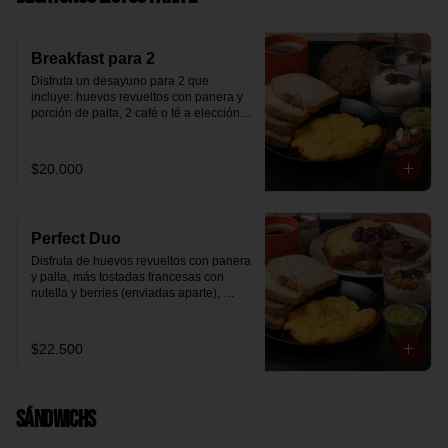
Breakfast para 2
Disfruta un desayuno para 2 que 
incluye: huevos revueltos con panera y 
porción de palta, 2 café o té a elección, 2 
yogurt griego natural endulzado con 
mermelada de arándanos y granola 
hecha en casa, un mini brownie y galleta 
$20.000
de avena para compartir.
Perfect Duo
Disfruta de huevos revueltos con panera 
y palta, más tostadas francesas con 
nutella y berries (enviadas aparte), 
acompañado de 2 té o café a elección y 
2 yogurt griego endulzado con 
mermelada de arándanos y granola 
$22.500
hecha en casa.
Sándwichs