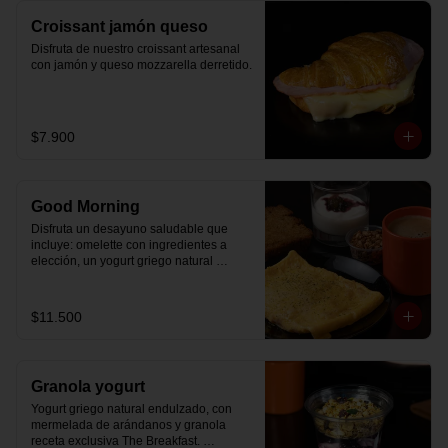
Croissant jamón queso
Disfruta de nuestro croissant artesanal 
con jamón y queso mozzarella derretido.
$7.900
Good Morning
Disfruta un desayuno saludable que 
incluye: omelette con ingredientes a 
elección, un yogurt griego natural 
endulzado con mermelada de 
arándanos receta exclusiva The 
Breakfast y granola (endulzada con 
$11.500
miel), más un café o té a elección y un 
trozo de queque de zanahoria sin 
azúcar ni lactosa, endulzado con 
alulosa.
Granola yogurt
Yogurt griego natural endulzado, con 
mermelada de arándanos y granola 
receta exclusiva The Breakfast. 