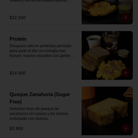
nutella y berries (enviadas aparte), 
acompañado de 2 té o café a elección y 
2 yogurt griego endulzado con 
mermelada de arándanos y granola 
$22.500
hecha en casa.
Protein
Desayuno alto en proteínas pensado 
para partir el día con energía real. 
Incluye: huevos revueltos con jamón, 
pan de molde blanco e integral, yogurt 
griego natural endulzado con 
mermelada de arándanos y granola 
$14.900
receta exclusiva The Breakfast, porción 
de mantequilla de maní natural y café o 
té a elección.
Queque Zanahoria (Sugar
Free)
Delicioso trozo de queque de 
zanahorias sin azúcar y sin lactosa, 
endulzado con alulosa.
$3.900