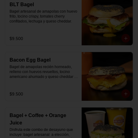
🚴‍♂️ Entrega rápida con horario a elección

BLT Bagel
📅 Disponible desde ya para reserva 
Bagel artesanal de amapolas con huevo 
previa
frito, tocino crispy, tomates cherry 
confitados, lechuga y queso cheddar.
$9.500
Bacon Egg Bagel
Bagel de amapolas recién horneado, 
relleno con huevos revueltos, tocino 
americano ahumado y queso cheddar 
suavemente fundido.
$9.500
Bagel + Coffee + Orange
Juice
Disfruta este combo de desayuno que 
incluye: bagel artesanal  a elección, 