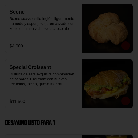
Scone
Scone suave estilo inglés, ligeramente 
húmedo y esponjoso, aromatizado con 
zeste de limón y chips de chocolate 
blanco 31% cacao. Perfecto para 
acompañar el café o disfrutar como un 
desayuno dulce y equilibrado.
$4.000
Special Croissant
Disfruta de esta exquisita combinación 
de sabores: Croissant con huevos 
revueltos, tocino, queso mozzarella 
derretido y palta.
$11.500
Desayuno Listo para 1