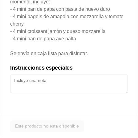
momento, incluye:
de almendras y toque de azúcar flor. 
Ideal para un desayuno dulce junto al 
- 4 mini pan de papa con pasta de huevo duro
café.
- 4 mini bagels de amapola con mozzarella y tomate
cherry
$4.900
- 4 mini croissant jamón y queso mozzarella
- 4 mini pan de papa ave palta
Muffin de Arándanos
Se envía en caja lista para disfrutar.
Esponjoso mini muffin con arándanos, 
con zeste de naranja y topping de 
Streusel.
Instrucciones especiales
$2.000
Oatmeal Cookie
Galleta de avena con mantequilla de 
maní y chips de chocolate blanco al 31% 
de cacao.
Este producto no esta disponible
$4.000