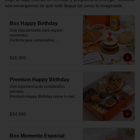
nos encargamos de que todo llegue tal como lo imaginaste.
Box Happy Birthday
Una caja pensada para regalar 
momentos.

Perfecta para cumpleaños, 
celebraciones o simplemente para decir 
“pensé en ti”.

$26.000
Cada box se prepara al momento con 
ingredientes reales y combinaciones 
diseñadas para elevar cualquier 
mañana.

Premium Happy Birthday
💝 Dentro de la caja encontrarás:

Una experiencia de cumpleaños 
elevada.

🥐 Croissant de mantequilla relleno con 
Premium Happy Birthday reúne lo mejor 
jamón y mozzarella suavemente 
de nuestros desayunos en una versión 
fundida.

más completa, pensada para quienes 
quieren regalar algo realmente especial.

$34.990
🍰 Carrot Cake con frosting de queso 
crema y dulce de leche.

🥐 Croissant de mantequilla

Relleno con jamón y mozzarella 
🥣 Yogurt griego con mermelada de 
suavemente fundida.

arándanos y granola receta exclusiva 
Box Momento Especial