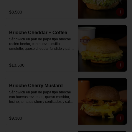
$8.500
Brioche Cheddar + Coffee
Sándwich en pan de papa tipo brioche 
recién hecho, con huevos estilo 
omelette, queso cheddar fundido y palta, 
más té o café a elección.

Se envía en bolsa delivery.
$13.500
Brioche Cherry Mustard
Sándwich en pan de papa tipo brioche 
con huevos revueltos, queso cheddar, 
tocino, tomates cherry confitados y salsa 
especial.
$9.300