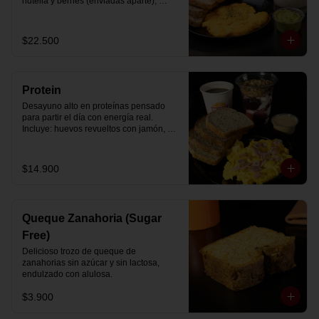
nutella y berries (enviadas aparte), 
acompañado de 2 té o café a elección y 
2 yogurt griego endulzado con 
mermelada de arándanos y granola 
$22.500
hecha en casa.
Protein
Desayuno alto en proteínas pensado 
para partir el día con energía real. 
Incluye: huevos revueltos con jamón, 
pan de molde blanco e integral, yogurt 
griego natural endulzado con 
mermelada de arándanos y granola 
$14.900
receta exclusiva The Breakfast, porción 
de mantequilla de maní natural y café o 
té a elección.
Queque Zanahoria (Sugar
Free)
Delicioso trozo de queque de 
zanahorias sin azúcar y sin lactosa, 
endulzado con alulosa.
$3.900