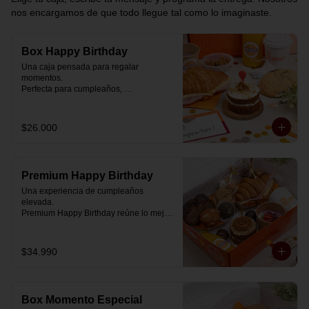
nos encargamos de que todo llegue tal como lo imaginaste.
Box Happy Birthday
Una caja pensada para regalar 
momentos.

Perfecta para cumpleaños, 
celebraciones o simplemente para decir 
“pensé en ti”.

$26.000
Cada box se prepara al momento con 
ingredientes reales y combinaciones 
diseñadas para elevar cualquier 
mañana.

Premium Happy Birthday
💝 Dentro de la caja encontrarás:

Una experiencia de cumpleaños 
elevada.

🥐 Croissant de mantequilla relleno con 
Premium Happy Birthday reúne lo mejor 
jamón y mozzarella suavemente 
de nuestros desayunos en una versión 
fundida.

más completa, pensada para quienes 
quieren regalar algo realmente especial.

$34.990
🍰 Carrot Cake con frosting de queso 
crema y dulce de leche.

🥐 Croissant de mantequilla

Relleno con jamón y mozzarella 
🥣 Yogurt griego con mermelada de 
suavemente fundida.

arándanos y granola receta exclusiva 
Box Momento Especial