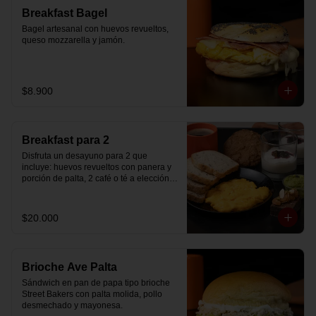
Breakfast Bagel
Bagel artesanal con huevos revueltos, 
queso mozzarella y jamón.
$8.900
Breakfast para 2
Disfruta un desayuno para 2 que 
incluye: huevos revueltos con panera y 
porción de palta, 2 café o té a elección, 2 
yogurt griego natural endulzado con 
mermelada de arándanos y granola 
hecha en casa, un mini brownie y galleta 
$20.000
de avena para compartir.
Brioche Ave Palta
Sándwich en pan de papa tipo brioche 
Street Bakers con palta molida, pollo 
desmechado y mayonesa.