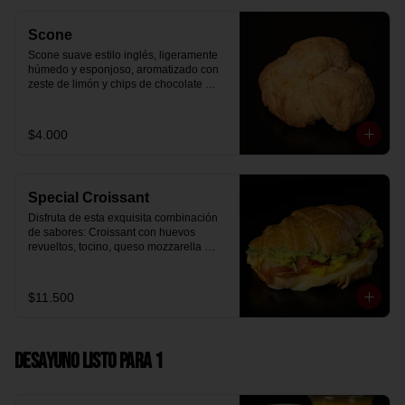
Scone
Scone suave estilo inglés, ligeramente 
húmedo y esponjoso, aromatizado con 
zeste de limón y chips de chocolate 
blanco 31% cacao. Perfecto para 
acompañar el café o disfrutar como un 
desayuno dulce y equilibrado.
$4.000
Special Croissant
Disfruta de esta exquisita combinación 
de sabores: Croissant con huevos 
revueltos, tocino, queso mozzarella 
derretido y palta.
$11.500
Desayuno Listo para 1