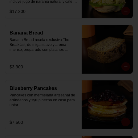
incluye jugo de naranja natural y café o 
té a elección.
$17.200
Banana Bread
Banana Bread receta exclusiva The 
Breakfast, de miga suave y aroma 
intenso, preparado con plátanos 
maduros y un toque de chips de 
chocolate.
$3.900
Blueberry Pancakes
Pancakes con mermelada artesanal de 
arándanos y syrup hecho en casa para 
untar.
$7.500