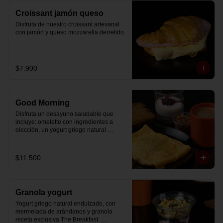
Croissant jamón queso
Disfruta de nuestro croissant artesanal 
con jamón y queso mozzarella derretido.
$7.900
Good Morning
Disfruta un desayuno saludable que 
incluye: omelette con ingredientes a 
elección, un yogurt griego natural 
endulzado con mermelada de 
arándanos receta exclusiva The 
Breakfast y granola (endulzada con 
$11.500
miel), más un café o té a elección y un 
trozo de queque de zanahoria sin 
azúcar ni lactosa, endulzado con 
alulosa.
Granola yogurt
Yogurt griego natural endulzado, con 
mermelada de arándanos y granola 
receta exclusiva The Breakfast. 