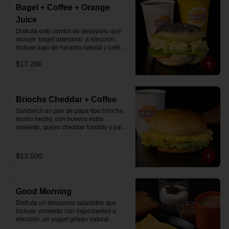
Bagel + Coffee + Orange
Juice
Disfruta este combo de desayuno que 
incluye: bagel artesanal  a elección, 
incluye jugo de naranja natural y café o 
té a elección.
$17.200
Brioche Cheddar + Coffee
Sándwich en pan de papa tipo brioche 
recién hecho, con huevos estilo 
omelette, queso cheddar fundido y palta, 
más té o café a elección.

Se envía en bolsa delivery.
$13.500
Good Morning
Disfruta un desayuno saludable que 
incluye: omelette con ingredientes a 
elección, un yogurt griego natural 
endulzado con mermelada de 