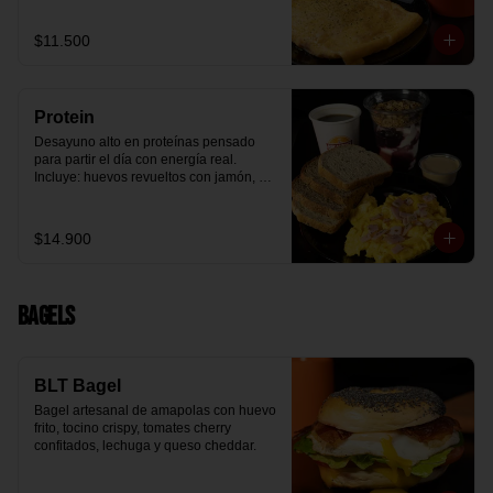
arándanos receta exclusiva The 
Breakfast y granola (endulzada con 
$11.500
miel), más un café o té a elección y un 
trozo de queque de zanahoria sin 
azúcar ni lactosa, endulzado con 
alulosa.
Protein
Desayuno alto en proteínas pensado 
para partir el día con energía real. 
Incluye: huevos revueltos con jamón, 
pan de molde blanco e integral, yogurt 
griego natural endulzado con 
mermelada de arándanos y granola 
$14.900
receta exclusiva The Breakfast, porción 
de mantequilla de maní natural y café o 
té a elección.
Bagels
BLT Bagel
Bagel artesanal de amapolas con huevo 
frito, tocino crispy, tomates cherry 
confitados, lechuga y queso cheddar.