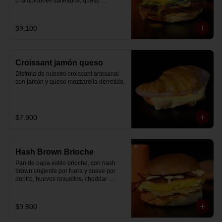
champiñones salteados, queso 
mozzarella derretido, lechuga, huevo 
frito y nuestra salsa especial.
$9.100
Croissant jamón queso
Disfruta de nuestro croissant artesanal 
con jamón y queso mozzarella derretido.
$7.900
Hash Brown Brioche
Pan de papa estilo brioche, con hash 
brown crujiente por fuera y suave por 
dentro, huevos revueltos, cheddar 
fundido, tocino ahumado y nuestra salsa 
especial… un sándwich diseñado para 
partir el día en modo desayuno buffet.
$9.800