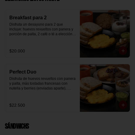
Breakfast para 2
Disfruta un desayuno para 2 que 
incluye: huevos revueltos con panera y 
porción de palta, 2 café o té a elección, 2 
yogurt griego natural endulzado con 
mermelada de arándanos y granola 
hecha en casa, un mini brownie y galleta 
$20.000
de avena para compartir.
Perfect Duo
Disfruta de huevos revueltos con panera 
y palta, más tostadas francesas con 
nutella y berries (enviadas aparte), 
acompañado de 2 té o café a elección y 
2 yogurt griego endulzado con 
mermelada de arándanos y granola 
$22.500
hecha en casa.
Sándwichs