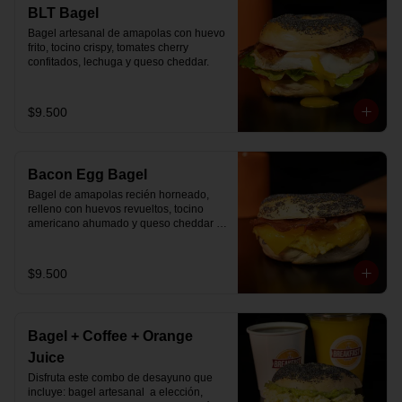
🚴‍♂️ Entrega rápida con horario a elección

BLT Bagel
📅 Disponible desde ya para reserva 
Bagel artesanal de amapolas con huevo 
previa
frito, tocino crispy, tomates cherry 
confitados, lechuga y queso cheddar.
$9.500
Bacon Egg Bagel
Bagel de amapolas recién horneado, 
relleno con huevos revueltos, tocino 
americano ahumado y queso cheddar 
suavemente fundido.
$9.500
Bagel + Coffee + Orange
Juice
Disfruta este combo de desayuno que 
incluye: bagel artesanal  a elección, 