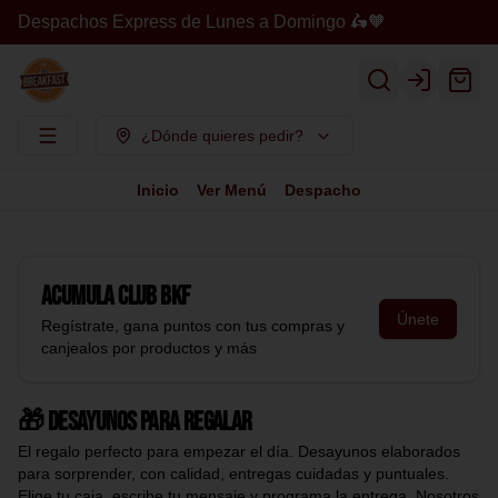
Despachos Express de Lunes a Domingo 🛵🧡
Login
¿Dónde quieres pedir?
Inicio
Ver Menú
Despacho
Acumula
Club BKF
Únete
Regístrate, gana puntos con tus compras y
canjealos por productos y más
🎁 Desayunos para regalar
El regalo perfecto para empezar el día. Desayunos elaborados
para sorprender, con calidad, entregas cuidadas y puntuales.
Elige tu caja, escribe tu mensaje y programa la entrega. Nosotros