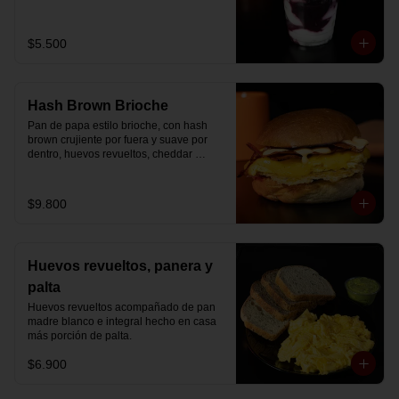
Disfrútalo en formato de 220 ml.
$5.500
Hash Brown Brioche
Pan de papa estilo brioche, con hash 
brown crujiente por fuera y suave por 
dentro, huevos revueltos, cheddar 
fundido, tocino ahumado y nuestra salsa 
especial… un sándwich diseñado para 
partir el día en modo desayuno buffet.
$9.800
Huevos revueltos, panera y
palta
Huevos revueltos acompañado de pan 
madre blanco e integral hecho en casa 
más porción de palta.
$6.900