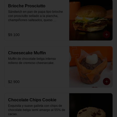
Brioche Prosciutto
Sándwich en pan de papa tipo brioche 
con prosciutto sellado a la plancha, 
champiñones salteados, queso 
mozzarella derretido, lechuga, huevo 
frito y nuestra salsa especial.
$9.100
Cheesecake Muffin
Muffin de chocolate belga intenso 
relleno de cremoso cheesecake.
$2.900
Chocolate Chips Cookie
Exquisita y suave galleta con chips de 
chocolate belga semi amargo al 55% de  
cacao.