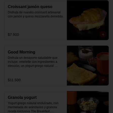
Croissant jamón queso
Disfruta de nuestro croissant artesanal 
con jamón y queso mozzarella derretido.
$7.900
Good Morning
Disfruta un desayuno saludable que 
incluye: omelette con ingredientes a 
elección, un yogurt griego natural 
endulzado con mermelada de 
arándanos receta exclusiva The 
Breakfast y granola (endulzada con 
$11.500
miel), más un café o té a elección y un 
trozo de queque de zanahoria sin 
azúcar ni lactosa, endulzado con 
alulosa.
Granola yogurt
Yogurt griego natural endulzado, con 
mermelada de arándanos y granola 
receta exclusiva The Breakfast. 