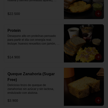
nutella y berries (enviadas aparte), 
acompañado de 2 té o café a elección y 
2 yogurt griego endulzado con 
mermelada de arándanos y granola 
$22.500
hecha en casa.
Protein
Desayuno alto en proteínas pensado 
para partir el día con energía real. 
Incluye: huevos revueltos con jamón, 
pan de molde blanco e integral, yogurt 
griego natural endulzado con 
mermelada de arándanos y granola 
$14.900
receta exclusiva The Breakfast, porción 
de mantequilla de maní natural y café o 
té a elección.
Queque Zanahoria (Sugar
Free)
Delicioso trozo de queque de 
zanahorias sin azúcar y sin lactosa, 
endulzado con alulosa.
$3.900