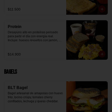
arándanos receta exclusiva The 
Breakfast y granola (endulzada con 
$11.500
miel), más un café o té a elección y un 
trozo de queque de zanahoria sin 
azúcar ni lactosa, endulzado con 
alulosa.
Protein
Desayuno alto en proteínas pensado 
para partir el día con energía real. 
Incluye: huevos revueltos con jamón, 
pan de molde blanco e integral, yogurt 
griego natural endulzado con 
mermelada de arándanos y granola 
$14.900
receta exclusiva The Breakfast, porción 
de mantequilla de maní natural y café o 
té a elección.
Bagels
BLT Bagel
Bagel artesanal de amapolas con huevo 
frito, tocino crispy, tomates cherry 
confitados, lechuga y queso cheddar.