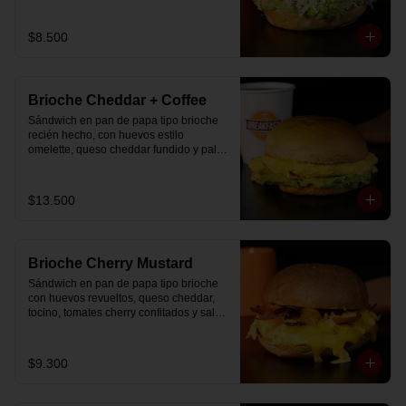
$8.500
Brioche Cheddar + Coffee
Sándwich en pan de papa tipo brioche 
recién hecho, con huevos estilo 
omelette, queso cheddar fundido y palta, 
más té o café a elección.

Se envía en bolsa delivery.
$13.500
Brioche Cherry Mustard
Sándwich en pan de papa tipo brioche 
con huevos revueltos, queso cheddar, 
tocino, tomates cherry confitados y salsa 
especial.
$9.300