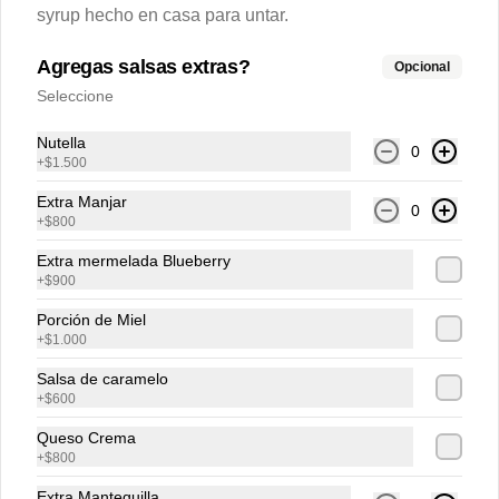
syrup hecho en casa para untar.
Cheesecake Muffin
Agregas salsas extras?
Opcional
Muffin de chocolate belga intenso 
Seleccione
relleno de cremoso cheesecake.
Nutella
0
+
$1.500
$2.900
Extra Manjar
0
+
$800
Extra mermelada Blueberry
Chocolate Chips Cookie
+
$900
Exquisita y suave galleta con chips de 
chocolate belga semi amargo al 55% de  
Porción de Miel
cacao.
+
$1.000
Salsa de caramelo
$4.200
+
$600
Queso Crema
+
$800
Croissant de Almendras
Croissant hojaldrado relleno de crema 
Extra Mantequilla