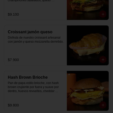
champiñones salteados, queso 
mozzarella derretido, lechuga, huevo 
frito y nuestra salsa especial.
$9.100
Croissant jamón queso
Disfruta de nuestro croissant artesanal 
con jamón y queso mozzarella derretido.
$7.900
Hash Brown Brioche
Pan de papa estilo brioche, con hash 
brown crujiente por fuera y suave por 
dentro, huevos revueltos, cheddar 
fundido, tocino ahumado y nuestra salsa 
especial… un sándwich diseñado para 
partir el día en modo desayuno buffet.
$9.800