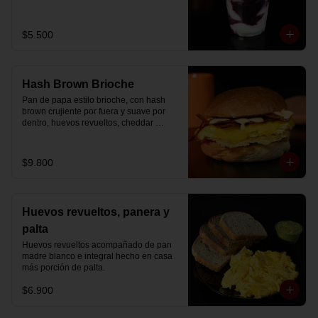
Disfrútalo en formato de 220 ml.
$5.500
Hash Brown Brioche
Pan de papa estilo brioche, con hash 
brown crujiente por fuera y suave por 
dentro, huevos revueltos, cheddar 
fundido, tocino ahumado y nuestra salsa 
especial… un sándwich diseñado para 
partir el día en modo desayuno buffet.
$9.800
Huevos revueltos, panera y
palta
Huevos revueltos acompañado de pan 
madre blanco e integral hecho en casa 
más porción de palta.
$6.900