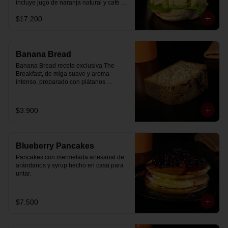
incluye jugo de naranja natural y café o 
té a elección.
$17.200
Banana Bread
Banana Bread receta exclusiva The 
Breakfast, de miga suave y aroma 
intenso, preparado con plátanos 
maduros y un toque de chips de 
chocolate.
$3.900
Blueberry Pancakes
Pancakes con mermelada artesanal de 
arándanos y syrup hecho en casa para 
untar.
$7.500