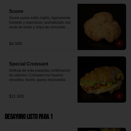
Scone
Scone suave estilo inglés, ligeramente 
húmedo y esponjoso, aromatizado con 
zeste de limón y chips de chocolate 
blanco 31% cacao. Perfecto para 
acompañar el café o disfrutar como un 
desayuno dulce y equilibrado.
$4.000
Special Croissant
Disfruta de esta exquisita combinación 
de sabores: Croissant con huevos 
revueltos, tocino, queso mozzarella 
derretido y palta.
$11.500
Desayuno Listo para 1