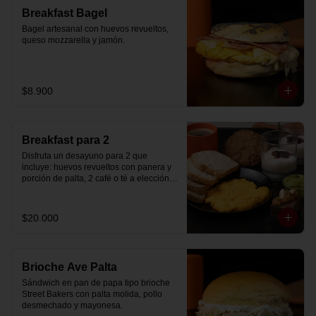
Breakfast Bagel
Bagel artesanal con huevos revueltos, 
queso mozzarella y jamón.
$8.900
Breakfast para 2
Disfruta un desayuno para 2 que 
incluye: huevos revueltos con panera y 
porción de palta, 2 café o té a elección, 2 
yogurt griego natural endulzado con 
mermelada de arándanos y granola 
hecha en casa, un mini brownie y galleta 
$20.000
de avena para compartir.
Brioche Ave Palta
Sándwich en pan de papa tipo brioche 
Street Bakers con palta molida, pollo 
desmechado y mayonesa.