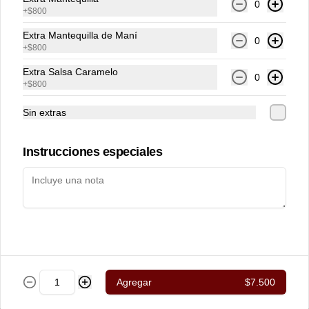
0
de almendras y toque de azúcar flor. 
+
$800
Ideal para un desayuno dulce junto al 
café.
Extra Mantequilla de Maní
0
+
$800
$4.900
Extra Salsa Caramelo
0
+
$800
Muffin de Arándanos
Sin extras
Esponjoso mini muffin con arándanos, 
con zeste de naranja y topping de 
Streusel.
Instrucciones especiales
$2.000
Oatmeal Cookie
Galleta de avena con mantequilla de 
maní y chips de chocolate blanco al 31% 
de cacao.
Agregar
$7.500
$4.000