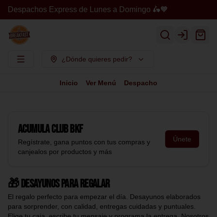
Despachos Express de Lunes a Domingo 🛵🧡
Login
¿Dónde quieres pedir?
Inicio
Ver Menú
Despacho
Acumula
Club BKF
Únete
Regístrate, gana puntos con tus compras y
canjealos por productos y más
🎁 Desayunos para regalar
El regalo perfecto para empezar el día. Desayunos elaborados
para sorprender, con calidad, entregas cuidadas y puntuales.
Elige tu caja, escribe tu mensaje y programa la entrega. Nosotros