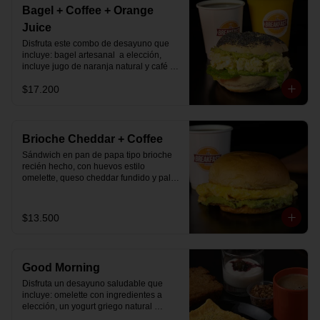
Bagel + Coffee + Orange
Juice
Disfruta este combo de desayuno que 
incluye: bagel artesanal  a elección, 
incluye jugo de naranja natural y café o 
té a elección.
$17.200
Brioche Cheddar + Coffee
Sándwich en pan de papa tipo brioche 
recién hecho, con huevos estilo 
omelette, queso cheddar fundido y palta, 
más té o café a elección.

Se envía en bolsa delivery.
$13.500
Good Morning
Disfruta un desayuno saludable que 
incluye: omelette con ingredientes a 
elección, un yogurt griego natural 
endulzado con mermelada de 