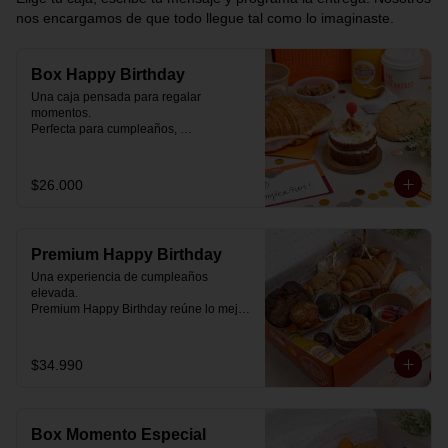
nos encargamos de que todo llegue tal como lo imaginaste.
Box Happy Birthday
Una caja pensada para regalar 
momentos.

Perfecta para cumpleaños, 
celebraciones o simplemente para decir 
“pensé en ti”.

$26.000
Cada box se prepara al momento con 
ingredientes reales y combinaciones 
diseñadas para elevar cualquier 
mañana.

Premium Happy Birthday
💝 Dentro de la caja encontrarás:

Una experiencia de cumpleaños 
elevada.

🥐 Croissant de mantequilla relleno con 
Premium Happy Birthday reúne lo mejor 
jamón y mozzarella suavemente 
de nuestros desayunos en una versión 
fundida.

más completa, pensada para quienes 
quieren regalar algo realmente especial.

$34.990
🍰 Carrot Cake con frosting de queso 
crema y dulce de leche.

🥐 Croissant de mantequilla

Relleno con jamón y mozzarella 
🥣 Yogurt griego con mermelada de 
suavemente fundida.

arándanos y granola receta exclusiva 
Box Momento Especial