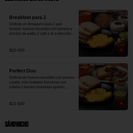
Breakfast para 2
Disfruta un desayuno para 2 que 
incluye: huevos revueltos con panera y 
porción de palta, 2 café o té a elección, 2 
yogurt griego natural endulzado con 
mermelada de arándanos y granola 
hecha en casa, un mini brownie y galleta 
$20.000
de avena para compartir.
Perfect Duo
Disfruta de huevos revueltos con panera 
y palta, más tostadas francesas con 
nutella y berries (enviadas aparte), 
acompañado de 2 té o café a elección y 
2 yogurt griego endulzado con 
mermelada de arándanos y granola 
$22.500
hecha en casa.
Sándwichs