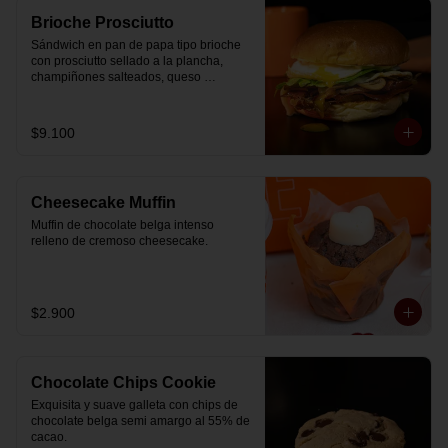
Brioche Prosciutto
Sándwich en pan de papa tipo brioche 
con prosciutto sellado a la plancha, 
champiñones salteados, queso 
mozzarella derretido, lechuga, huevo 
frito y nuestra salsa especial.
$9.100
Cheesecake Muffin
Muffin de chocolate belga intenso 
relleno de cremoso cheesecake.
$2.900
Chocolate Chips Cookie
Exquisita y suave galleta con chips de 
chocolate belga semi amargo al 55% de  
cacao.