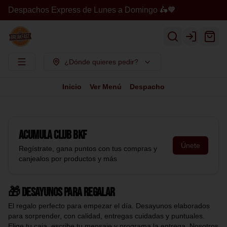
Despachos Express de Lunes a Domingo 🛵🧡
Login
¿Dónde quieres pedir?
Inicio
Ver Menú
Despacho
Acumula
Club BKF
Únete
Regístrate, gana puntos con tus compras y
canjealos por productos y más
🎁 Desayunos para regalar
El regalo perfecto para empezar el día. Desayunos elaborados
para sorprender, con calidad, entregas cuidadas y puntuales.
Elige tu caja, escribe tu mensaje y programa la entrega. Nosotros