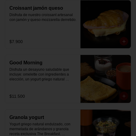
Croissant jamón queso
Disfruta de nuestro croissant artesanal 
con jamón y queso mozzarella derretido.
$7.900
Good Morning
Disfruta un desayuno saludable que 
incluye: omelette con ingredientes a 
elección, un yogurt griego natural 
endulzado con mermelada de 
arándanos receta exclusiva The 
Breakfast y granola (endulzada con 
$11.500
miel), más un café o té a elección y un 
trozo de queque de zanahoria sin 
azúcar ni lactosa, endulzado con 
alulosa.
Granola yogurt
Yogurt griego natural endulzado, con 
mermelada de arándanos y granola 
receta exclusiva The Breakfast. 