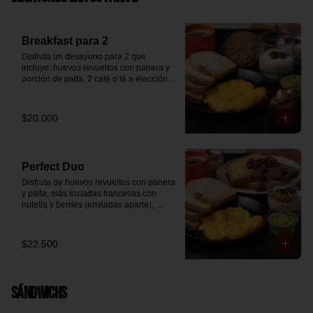
Breakfast para 2
Disfruta un desayuno para 2 que 
incluye: huevos revueltos con panera y 
porción de palta, 2 café o té a elección, 2 
yogurt griego natural endulzado con 
mermelada de arándanos y granola 
hecha en casa, un mini brownie y galleta 
$20.000
de avena para compartir.
Perfect Duo
Disfruta de huevos revueltos con panera 
y palta, más tostadas francesas con 
nutella y berries (enviadas aparte), 
acompañado de 2 té o café a elección y 
2 yogurt griego endulzado con 
mermelada de arándanos y granola 
$22.500
hecha en casa.
Sándwichs