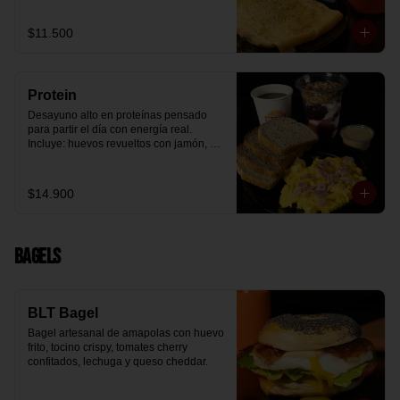
arándanos receta exclusiva The 
Breakfast y granola (endulzada con 
$11.500
miel), más un café o té a elección y un 
trozo de queque de zanahoria sin 
azúcar ni lactosa, endulzado con 
alulosa.
Protein
Desayuno alto en proteínas pensado 
para partir el día con energía real. 
Incluye: huevos revueltos con jamón, 
pan de molde blanco e integral, yogurt 
griego natural endulzado con 
mermelada de arándanos y granola 
$14.900
receta exclusiva The Breakfast, porción 
de mantequilla de maní natural y café o 
té a elección.
Bagels
BLT Bagel
Bagel artesanal de amapolas con huevo 
frito, tocino crispy, tomates cherry 
confitados, lechuga y queso cheddar.