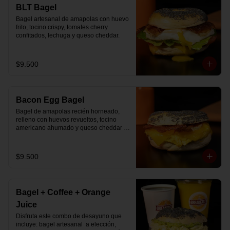
🚴‍♂️ Entrega rápida con horario a elección

BLT Bagel
📅 Disponible desde ya para reserva 
Bagel artesanal de amapolas con huevo 
previa
frito, tocino crispy, tomates cherry 
confitados, lechuga y queso cheddar.
$9.500
Bacon Egg Bagel
Bagel de amapolas recién horneado, 
relleno con huevos revueltos, tocino 
americano ahumado y queso cheddar 
suavemente fundido.
$9.500
Bagel + Coffee + Orange
Juice
Disfruta este combo de desayuno que 
incluye: bagel artesanal  a elección, 