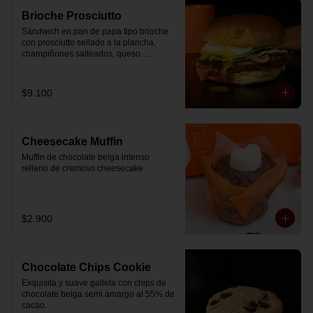
Brioche Prosciutto
Sándwich en pan de papa tipo brioche 
con prosciutto sellado a la plancha, 
champiñones salteados, queso 
mozzarella derretido, lechuga, huevo 
frito y nuestra salsa especial.
$9.100
Cheesecake Muffin
Muffin de chocolate belga intenso 
relleno de cremoso cheesecake.
$2.900
Chocolate Chips Cookie
Exquisita y suave galleta con chips de 
chocolate belga semi amargo al 55% de  
cacao.