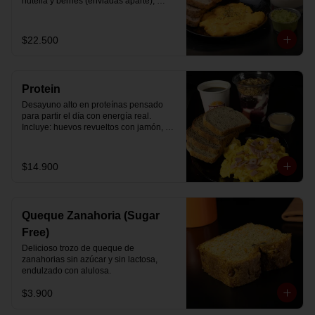
nutella y berries (enviadas aparte), 
acompañado de 2 té o café a elección y 
2 yogurt griego endulzado con 
mermelada de arándanos y granola 
$22.500
hecha en casa.
Protein
Desayuno alto en proteínas pensado 
para partir el día con energía real. 
Incluye: huevos revueltos con jamón, 
pan de molde blanco e integral, yogurt 
griego natural endulzado con 
mermelada de arándanos y granola 
$14.900
receta exclusiva The Breakfast, porción 
de mantequilla de maní natural y café o 
té a elección.
Queque Zanahoria (Sugar
Free)
Delicioso trozo de queque de 
zanahorias sin azúcar y sin lactosa, 
endulzado con alulosa.
$3.900