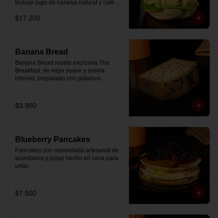
incluye jugo de naranja natural y café o 
té a elección.
$17.200
Banana Bread
Banana Bread receta exclusiva The 
Breakfast, de miga suave y aroma 
intenso, preparado con plátanos 
maduros y un toque de chips de 
chocolate.
$3.900
Blueberry Pancakes
Pancakes con mermelada artesanal de 
arándanos y syrup hecho en casa para 
untar.
$7.500