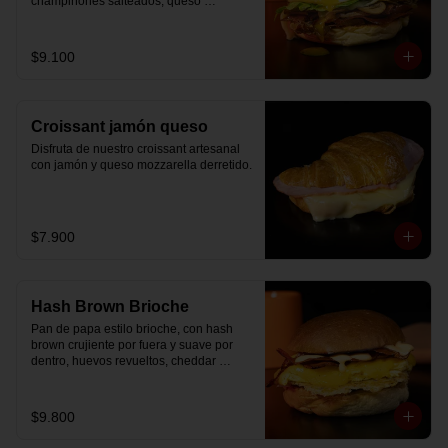
champiñones salteados, queso 
mozzarella derretido, lechuga, huevo 
frito y nuestra salsa especial.
$9.100
Croissant jamón queso
Disfruta de nuestro croissant artesanal 
con jamón y queso mozzarella derretido.
$7.900
Hash Brown Brioche
Pan de papa estilo brioche, con hash 
brown crujiente por fuera y suave por 
dentro, huevos revueltos, cheddar 
fundido, tocino ahumado y nuestra salsa 
especial… un sándwich diseñado para 
partir el día en modo desayuno buffet.
$9.800