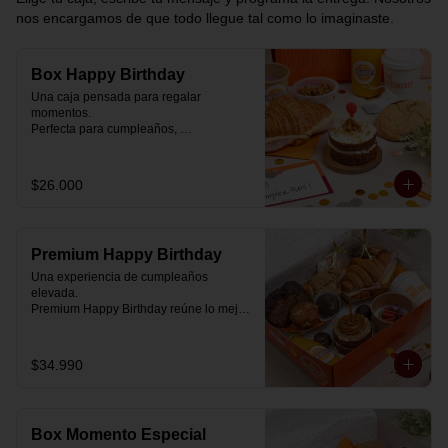
nos encargamos de que todo llegue tal como lo imaginaste.
Box Happy Birthday
Una caja pensada para regalar 
momentos.

Perfecta para cumpleaños, 
celebraciones o simplemente para decir 
“pensé en ti”.

$26.000
Cada box se prepara al momento con 
ingredientes reales y combinaciones 
diseñadas para elevar cualquier 
mañana.

Premium Happy Birthday
💝 Dentro de la caja encontrarás:

Una experiencia de cumpleaños 
elevada.

🥐 Croissant de mantequilla relleno con 
Premium Happy Birthday reúne lo mejor 
jamón y mozzarella suavemente 
de nuestros desayunos en una versión 
fundida.

más completa, pensada para quienes 
quieren regalar algo realmente especial.

$34.990
🍰 Carrot Cake con frosting de queso 
crema y dulce de leche.

🥐 Croissant de mantequilla

Relleno con jamón y mozzarella 
🥣 Yogurt griego con mermelada de 
suavemente fundida.

arándanos y granola receta exclusiva 
Box Momento Especial