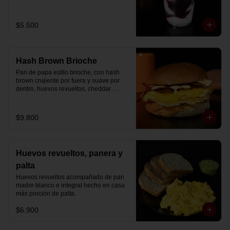
Disfrútalo en formato de 220 ml.
$5.500
Hash Brown Brioche
Pan de papa estilo brioche, con hash 
brown crujiente por fuera y suave por 
dentro, huevos revueltos, cheddar 
fundido, tocino ahumado y nuestra salsa 
especial… un sándwich diseñado para 
partir el día en modo desayuno buffet.
$9.800
Huevos revueltos, panera y
palta
Huevos revueltos acompañado de pan 
madre blanco e integral hecho en casa 
más porción de palta.
$6.900