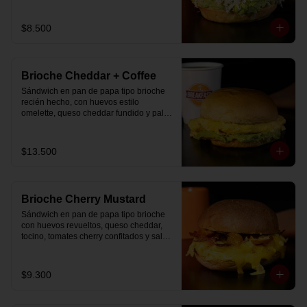
$8.500
Brioche Cheddar + Coffee
Sándwich en pan de papa tipo brioche 
recién hecho, con huevos estilo 
omelette, queso cheddar fundido y palta, 
más té o café a elección.

Se envía en bolsa delivery.
$13.500
Brioche Cherry Mustard
Sándwich en pan de papa tipo brioche 
con huevos revueltos, queso cheddar, 
tocino, tomates cherry confitados y salsa 
especial.
$9.300