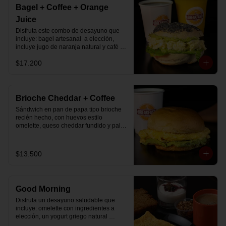
Bagel + Coffee + Orange
Juice
Disfruta este combo de desayuno que 
incluye: bagel artesanal  a elección, 
incluye jugo de naranja natural y café o 
té a elección.
$17.200
Brioche Cheddar + Coffee
Sándwich en pan de papa tipo brioche 
recién hecho, con huevos estilo 
omelette, queso cheddar fundido y palta, 
más té o café a elección.

Se envía en bolsa delivery.
$13.500
Good Morning
Disfruta un desayuno saludable que 
incluye: omelette con ingredientes a 
elección, un yogurt griego natural 
endulzado con mermelada de 