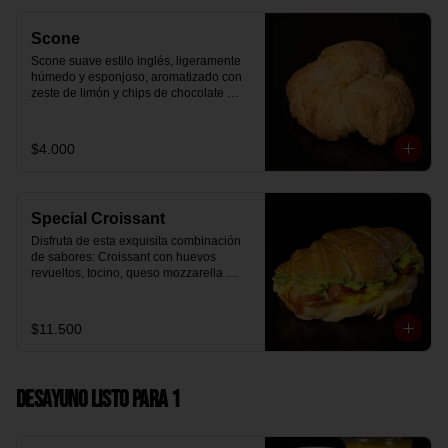
Scone
Scone suave estilo inglés, ligeramente 
húmedo y esponjoso, aromatizado con 
zeste de limón y chips de chocolate 
blanco 31% cacao. Perfecto para 
acompañar el café o disfrutar como un 
desayuno dulce y equilibrado.
$4.000
Special Croissant
Disfruta de esta exquisita combinación 
de sabores: Croissant con huevos 
revueltos, tocino, queso mozzarella 
derretido y palta.
$11.500
Desayuno Listo para 1