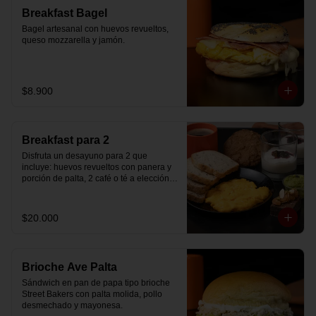
Breakfast Bagel
Bagel artesanal con huevos revueltos, 
queso mozzarella y jamón.
$8.900
Breakfast para 2
Disfruta un desayuno para 2 que 
incluye: huevos revueltos con panera y 
porción de palta, 2 café o té a elección, 2 
yogurt griego natural endulzado con 
mermelada de arándanos y granola 
hecha en casa, un mini brownie y galleta 
$20.000
de avena para compartir.
Brioche Ave Palta
Sándwich en pan de papa tipo brioche 
Street Bakers con palta molida, pollo 
desmechado y mayonesa.