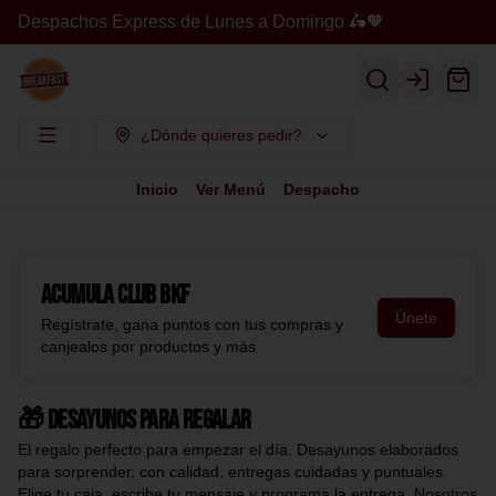
Despachos Express de Lunes a Domingo 🛵🧡
Login
¿Dónde quieres pedir?
Inicio
Ver Menú
Despacho
Acumula
Club BKF
Únete
Regístrate, gana puntos con tus compras y
canjealos por productos y más
🎁 Desayunos para regalar
El regalo perfecto para empezar el día. Desayunos elaborados
para sorprender, con calidad, entregas cuidadas y puntuales.
Elige tu caja, escribe tu mensaje y programa la entrega. Nosotros