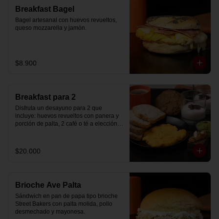
Breakfast Bagel
Bagel artesanal con huevos revueltos, 
queso mozzarella y jamón.
$8.900
Breakfast para 2
Disfruta un desayuno para 2 que 
incluye: huevos revueltos con panera y 
porción de palta, 2 café o té a elección, 2 
yogurt griego natural endulzado con 
mermelada de arándanos y granola 
hecha en casa, un mini brownie y galleta 
$20.000
de avena para compartir.
Brioche Ave Palta
Sándwich en pan de papa tipo brioche 
Street Bakers con palta molida, pollo 
desmechado y mayonesa.