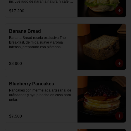
incluye jugo de naranja natural y café o 
té a elección.
$17.200
Banana Bread
Banana Bread receta exclusiva The 
Breakfast, de miga suave y aroma 
intenso, preparado con plátanos 
maduros y un toque de chips de 
chocolate.
$3.900
Blueberry Pancakes
Pancakes con mermelada artesanal de 
arándanos y syrup hecho en casa para 
untar.
$7.500