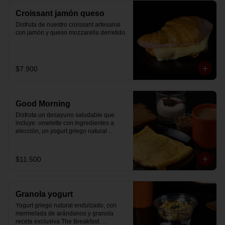
Croissant jamón queso
Disfruta de nuestro croissant artesanal 
con jamón y queso mozzarella derretido.
$7.900
Good Morning
Disfruta un desayuno saludable que 
incluye: omelette con ingredientes a 
elección, un yogurt griego natural 
endulzado con mermelada de 
arándanos receta exclusiva The 
Breakfast y granola (endulzada con 
$11.500
miel), más un café o té a elección y un 
trozo de queque de zanahoria sin 
azúcar ni lactosa, endulzado con 
alulosa.
Granola yogurt
Yogurt griego natural endulzado, con 
mermelada de arándanos y granola 
receta exclusiva The Breakfast. 