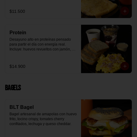
arándanos receta exclusiva The 
Breakfast y granola (endulzada con 
$11.500
miel), más un café o té a elección y un 
trozo de queque de zanahoria sin 
azúcar ni lactosa, endulzado con 
alulosa.
Protein
Desayuno alto en proteínas pensado 
para partir el día con energía real. 
Incluye: huevos revueltos con jamón, 
pan de molde blanco e integral, yogurt 
griego natural endulzado con 
mermelada de arándanos y granola 
$14.900
receta exclusiva The Breakfast, porción 
de mantequilla de maní natural y café o 
té a elección.
Bagels
BLT Bagel
Bagel artesanal de amapolas con huevo 
frito, tocino crispy, tomates cherry 
confitados, lechuga y queso cheddar.