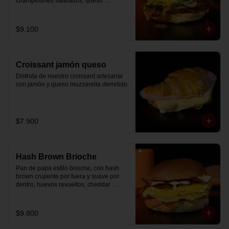
champiñones salteados, queso 
mozzarella derretido, lechuga, huevo 
frito y nuestra salsa especial.
$9.100
Croissant jamón queso
Disfruta de nuestro croissant artesanal 
con jamón y queso mozzarella derretido.
$7.900
Hash Brown Brioche
Pan de papa estilo brioche, con hash 
brown crujiente por fuera y suave por 
dentro, huevos revueltos, cheddar 
fundido, tocino ahumado y nuestra salsa 
especial… un sándwich diseñado para 
partir el día en modo desayuno buffet.
$9.800