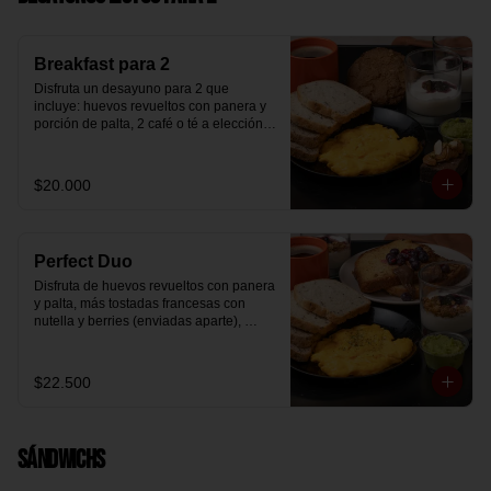
Breakfast para 2
Disfruta un desayuno para 2 que 
incluye: huevos revueltos con panera y 
porción de palta, 2 café o té a elección, 2 
yogurt griego natural endulzado con 
mermelada de arándanos y granola 
hecha en casa, un mini brownie y galleta 
$20.000
de avena para compartir.
Perfect Duo
Disfruta de huevos revueltos con panera 
y palta, más tostadas francesas con 
nutella y berries (enviadas aparte), 
acompañado de 2 té o café a elección y 
2 yogurt griego endulzado con 
mermelada de arándanos y granola 
$22.500
hecha en casa.
Sándwichs