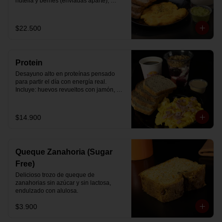
nutella y berries (enviadas aparte), 
acompañado de 2 té o café a elección y 
2 yogurt griego endulzado con 
mermelada de arándanos y granola 
$22.500
hecha en casa.
Protein
Desayuno alto en proteínas pensado 
para partir el día con energía real. 
Incluye: huevos revueltos con jamón, 
pan de molde blanco e integral, yogurt 
griego natural endulzado con 
mermelada de arándanos y granola 
$14.900
receta exclusiva The Breakfast, porción 
de mantequilla de maní natural y café o 
té a elección.
Queque Zanahoria (Sugar
Free)
Delicioso trozo de queque de 
zanahorias sin azúcar y sin lactosa, 
endulzado con alulosa.
$3.900