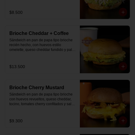
$8.500
Brioche Cheddar + Coffee
Sándwich en pan de papa tipo brioche 
recién hecho, con huevos estilo 
omelette, queso cheddar fundido y palta, 
más té o café a elección.

Se envía en bolsa delivery.
$13.500
Brioche Cherry Mustard
Sándwich en pan de papa tipo brioche 
con huevos revueltos, queso cheddar, 
tocino, tomates cherry confitados y salsa 
especial.
$9.300