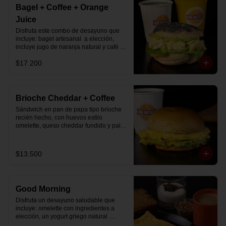
Bagel + Coffee + Orange
Juice
Disfruta este combo de desayuno que 
incluye: bagel artesanal  a elección, 
incluye jugo de naranja natural y café o 
té a elección.
$17.200
Brioche Cheddar + Coffee
Sándwich en pan de papa tipo brioche 
recién hecho, con huevos estilo 
omelette, queso cheddar fundido y palta, 
más té o café a elección.

Se envía en bolsa delivery.
$13.500
Good Morning
Disfruta un desayuno saludable que 
incluye: omelette con ingredientes a 
elección, un yogurt griego natural 
endulzado con mermelada de 