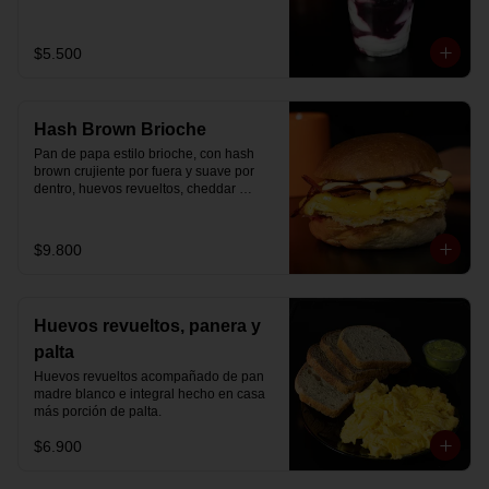
Disfrútalo en formato de 220 ml.
$5.500
Hash Brown Brioche
Pan de papa estilo brioche, con hash 
brown crujiente por fuera y suave por 
dentro, huevos revueltos, cheddar 
fundido, tocino ahumado y nuestra salsa 
especial… un sándwich diseñado para 
partir el día en modo desayuno buffet.
$9.800
Huevos revueltos, panera y
palta
Huevos revueltos acompañado de pan 
madre blanco e integral hecho en casa 
más porción de palta.
$6.900