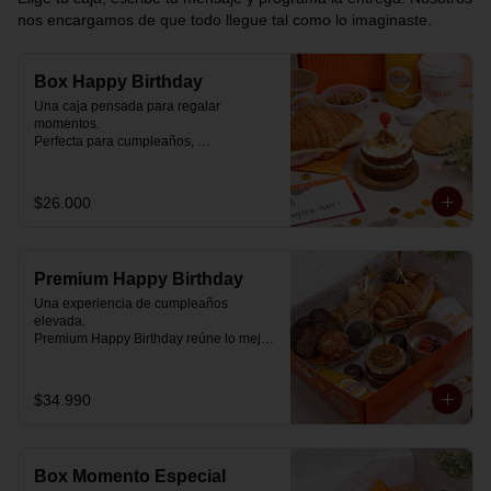
nos encargamos de que todo llegue tal como lo imaginaste.
Box Happy Birthday
Una caja pensada para regalar 
momentos.

Perfecta para cumpleaños, 
celebraciones o simplemente para decir 
“pensé en ti”.

$26.000
Cada box se prepara al momento con 
ingredientes reales y combinaciones 
diseñadas para elevar cualquier 
mañana.

Premium Happy Birthday
💝 Dentro de la caja encontrarás:

Una experiencia de cumpleaños 
elevada.

🥐 Croissant de mantequilla relleno con 
Premium Happy Birthday reúne lo mejor 
jamón y mozzarella suavemente 
de nuestros desayunos en una versión 
fundida.

más completa, pensada para quienes 
quieren regalar algo realmente especial.

$34.990
🍰 Carrot Cake con frosting de queso 
crema y dulce de leche.

🥐 Croissant de mantequilla

Relleno con jamón y mozzarella 
🥣 Yogurt griego con mermelada de 
suavemente fundida.

arándanos y granola receta exclusiva 
Box Momento Especial