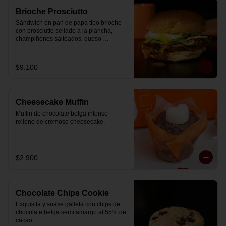
Brioche Prosciutto
Sándwich en pan de papa tipo brioche 
con prosciutto sellado a la plancha, 
champiñones salteados, queso 
mozzarella derretido, lechuga, huevo 
frito y nuestra salsa especial.
$9.100
Cheesecake Muffin
Muffin de chocolate belga intenso 
relleno de cremoso cheesecake.
$2.900
Chocolate Chips Cookie
Exquisita y suave galleta con chips de 
chocolate belga semi amargo al 55% de  
cacao.