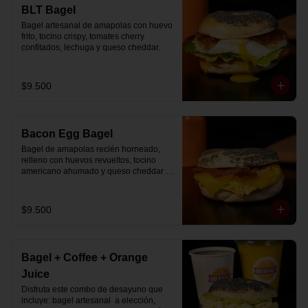
🚴‍♂️ Entrega rápida con horario a elección

BLT Bagel
📅 Disponible desde ya para reserva 
Bagel artesanal de amapolas con huevo 
previa
frito, tocino crispy, tomates cherry 
confitados, lechuga y queso cheddar.
$9.500
Bacon Egg Bagel
Bagel de amapolas recién horneado, 
relleno con huevos revueltos, tocino 
americano ahumado y queso cheddar 
suavemente fundido.
$9.500
Bagel + Coffee + Orange
Juice
Disfruta este combo de desayuno que 
incluye: bagel artesanal  a elección, 