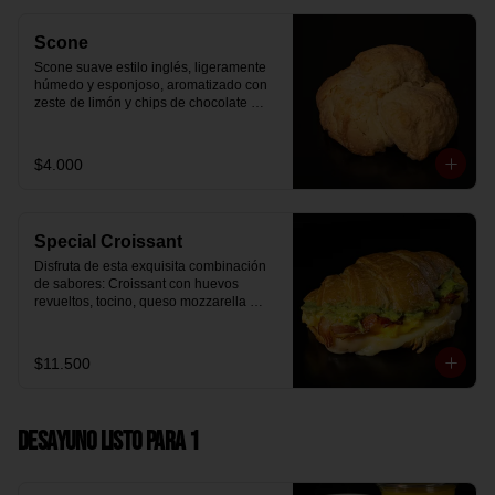
Scone
Scone suave estilo inglés, ligeramente 
húmedo y esponjoso, aromatizado con 
zeste de limón y chips de chocolate 
blanco 31% cacao. Perfecto para 
acompañar el café o disfrutar como un 
desayuno dulce y equilibrado.
$4.000
Special Croissant
Disfruta de esta exquisita combinación 
de sabores: Croissant con huevos 
revueltos, tocino, queso mozzarella 
derretido y palta.
$11.500
Desayuno Listo para 1