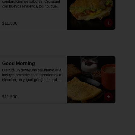
combinación de sabores: Croissant 
con huevos revueltos, tocino, queso 
mozzarella derretido y palta.
$11.500
Good Morning
Disfruta un desayuno saludable que 
incluye: omelette con ingredientes a 
elección, un yogurt griego natural 
endulzado con mermelada de 
arándanos receta exclusiva The 
Breakfast y granola (endulzada con 
$11.500
miel), más un café o té a elección y 
un trozo de queque de zanahoria 
sin azúcar ni lactosa, endulzado con 
alulosa.