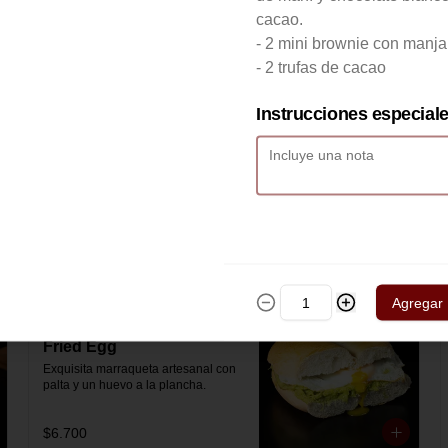
artesanal con jamón y queso 
mozzarella derretido.
cacao.
- 2 mini brownie con manja
- 2 trufas de cacao
$7.900
Instrucciones especial
Hash Brown Brioche
Pan de papa estilo brioche, con 
hash brown crujiente por fuera y 
suave por dentro, huevos revueltos, 
cheddar fundido, tocino ahumado y 
nuestra salsa especial… un 
sándwich diseñado para partir el día 
$9.800
en modo desayuno buffet.
Agregar
Marraqueta Avocado
Fried Egg
Exquisita marraqueta artesanal con 
palta y un huevo a la plancha.
$6.700