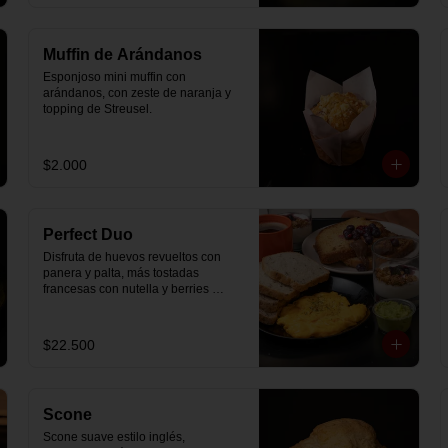
Muffin de Arándanos
Esponjoso mini muffin con 
arándanos, con zeste de naranja y 
topping de Streusel.
$2.000
Perfect Duo
Disfruta de huevos revueltos con 
panera y palta, más tostadas 
francesas con nutella y berries 
(enviadas aparte), acompañado de 
2 té o café a elección y 2 yogurt 
griego endulzado con mermelada 
$22.500
de arándanos y granola hecha en 
casa.
Scone
Scone suave estilo inglés, 