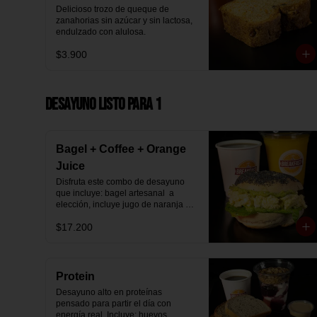
Delicioso trozo de queque de 
zanahorias sin azúcar y sin lactosa, 
endulzado con alulosa.
$3.900
Desayuno Listo para 1
Bagel + Coffee + Orange
Juice
Disfruta este combo de desayuno 
que incluye: bagel artesanal  a 
elección, incluye jugo de naranja 
natural y café o té a elección.
$17.200
Protein
Desayuno alto en proteínas 
pensado para partir el día con 
energía real. Incluye: huevos 