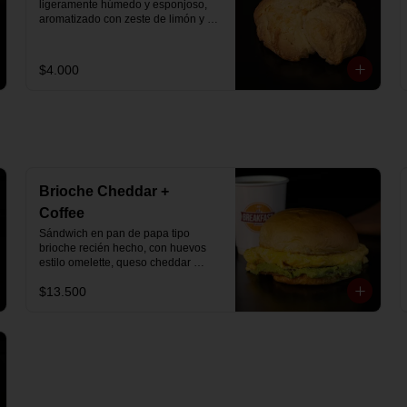
ligeramente húmedo y esponjoso, 
aromatizado con zeste de limón y 
chips de chocolate blanco 31% 
cacao. Perfecto para acompañar el 
café o disfrutar como un desayuno 
$4.000
dulce y equilibrado.
Brioche Cheddar +
Coffee
Sándwich en pan de papa tipo 
brioche recién hecho, con huevos 
estilo omelette, queso cheddar 
fundido y palta, más té o café a 
$13.500
elección.

Se envía en bolsa delivery.