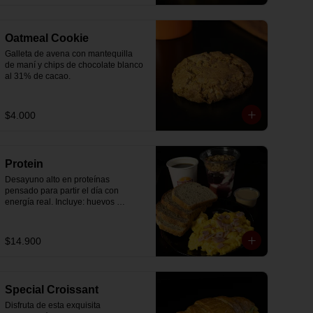
Oatmeal Cookie
Galleta de avena con mantequilla 
de maní y chips de chocolate blanco 
al 31% de cacao.
$4.000
Protein
Desayuno alto en proteínas 
pensado para partir el día con 
energía real. Incluye: huevos 
revueltos con jamón, pan de molde 
blanco e integral, yogurt griego 
natural endulzado con mermelada 
$14.900
de arándanos y granola receta 
exclusiva The Breakfast, porción de 
mantequilla de maní natural y café o 
té a elección.
Special Croissant
Disfruta de esta exquisita 