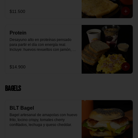
arándanos receta exclusiva The 
Breakfast y granola (endulzada con 
$11.500
miel), más un café o té a elección y un 
trozo de queque de zanahoria sin 
azúcar ni lactosa, endulzado con 
alulosa.
Protein
Desayuno alto en proteínas pensado 
para partir el día con energía real. 
Incluye: huevos revueltos con jamón, 
pan de molde blanco e integral, yogurt 
griego natural endulzado con 
mermelada de arándanos y granola 
$14.900
receta exclusiva The Breakfast, porción 
de mantequilla de maní natural y café o 
té a elección.
Bagels
BLT Bagel
Bagel artesanal de amapolas con huevo 
frito, tocino crispy, tomates cherry 
confitados, lechuga y queso cheddar.