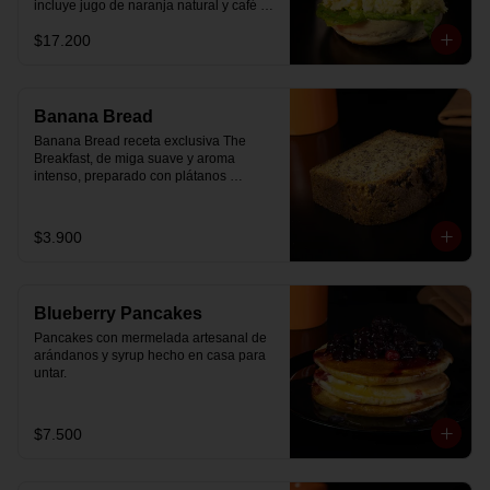
incluye jugo de naranja natural y café o 
té a elección.
$17.200
Banana Bread
Banana Bread receta exclusiva The 
Breakfast, de miga suave y aroma 
intenso, preparado con plátanos 
maduros y un toque de chips de 
chocolate.
$3.900
Blueberry Pancakes
Pancakes con mermelada artesanal de 
arándanos y syrup hecho en casa para 
untar.
$7.500