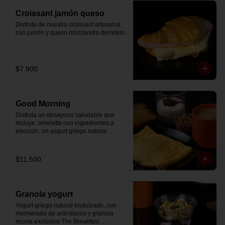
Croissant jamón queso
Disfruta de nuestro croissant artesanal 
con jamón y queso mozzarella derretido.
$7.900
Good Morning
Disfruta un desayuno saludable que 
incluye: omelette con ingredientes a 
elección, un yogurt griego natural 
endulzado con mermelada de 
arándanos receta exclusiva The 
Breakfast y granola (endulzada con 
$11.500
miel), más un café o té a elección y un 
trozo de queque de zanahoria sin 
azúcar ni lactosa, endulzado con 
alulosa.
Granola yogurt
Yogurt griego natural endulzado, con 
mermelada de arándanos y granola 
receta exclusiva The Breakfast. 