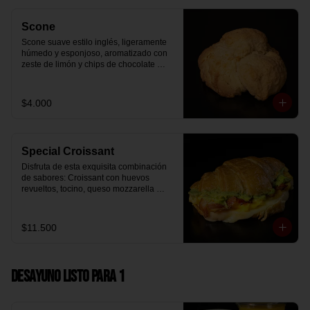
Scone
Scone suave estilo inglés, ligeramente 
húmedo y esponjoso, aromatizado con 
zeste de limón y chips de chocolate 
blanco 31% cacao. Perfecto para 
acompañar el café o disfrutar como un 
desayuno dulce y equilibrado.
$4.000
Special Croissant
Disfruta de esta exquisita combinación 
de sabores: Croissant con huevos 
revueltos, tocino, queso mozzarella 
derretido y palta.
$11.500
Desayuno Listo para 1