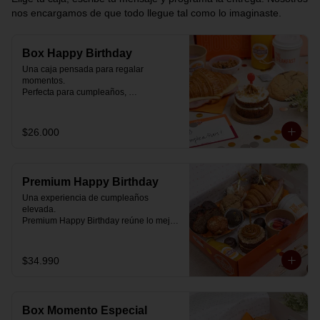
nos encargamos de que todo llegue tal como lo imaginaste.
Box Happy Birthday
Una caja pensada para regalar 
momentos.

Perfecta para cumpleaños, 
celebraciones o simplemente para decir 
“pensé en ti”.

$26.000
Cada box se prepara al momento con 
ingredientes reales y combinaciones 
diseñadas para elevar cualquier 
mañana.

Premium Happy Birthday
💝 Dentro de la caja encontrarás:

Una experiencia de cumpleaños 
elevada.

🥐 Croissant de mantequilla relleno con 
Premium Happy Birthday reúne lo mejor 
jamón y mozzarella suavemente 
de nuestros desayunos en una versión 
fundida.

más completa, pensada para quienes 
quieren regalar algo realmente especial.

$34.990
🍰 Carrot Cake con frosting de queso 
crema y dulce de leche.

🥐 Croissant de mantequilla

Relleno con jamón y mozzarella 
🥣 Yogurt griego con mermelada de 
suavemente fundida.

arándanos y granola receta exclusiva 
Box Momento Especial