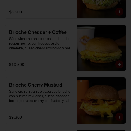
$8.500
Brioche Cheddar + Coffee
Sándwich en pan de papa tipo brioche 
recién hecho, con huevos estilo 
omelette, queso cheddar fundido y palta, 
más té o café a elección.

Se envía en bolsa delivery.
$13.500
Brioche Cherry Mustard
Sándwich en pan de papa tipo brioche 
con huevos revueltos, queso cheddar, 
tocino, tomates cherry confitados y salsa 
especial.
$9.300