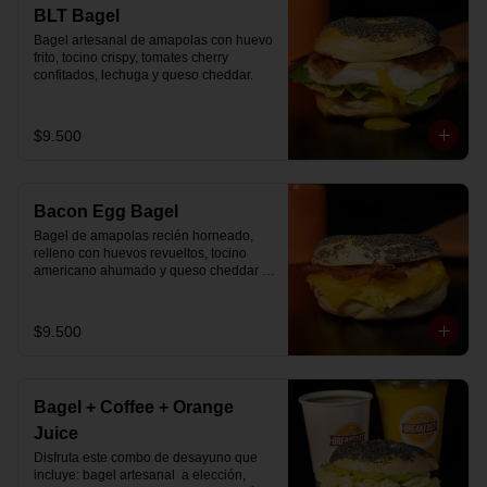
🚴‍♂️ Entrega rápida con horario a elección

BLT Bagel
📅 Disponible desde ya para reserva 
Bagel artesanal de amapolas con huevo 
previa
frito, tocino crispy, tomates cherry 
confitados, lechuga y queso cheddar.
$9.500
Bacon Egg Bagel
Bagel de amapolas recién horneado, 
relleno con huevos revueltos, tocino 
americano ahumado y queso cheddar 
suavemente fundido.
$9.500
Bagel + Coffee + Orange
Juice
Disfruta este combo de desayuno que 
incluye: bagel artesanal  a elección, 