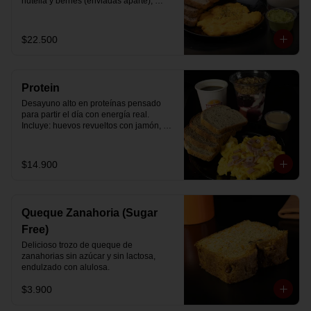
nutella y berries (enviadas aparte), 
acompañado de 2 té o café a elección y 
2 yogurt griego endulzado con 
mermelada de arándanos y granola 
$22.500
hecha en casa.
Protein
Desayuno alto en proteínas pensado 
para partir el día con energía real. 
Incluye: huevos revueltos con jamón, 
pan de molde blanco e integral, yogurt 
griego natural endulzado con 
mermelada de arándanos y granola 
$14.900
receta exclusiva The Breakfast, porción 
de mantequilla de maní natural y café o 
té a elección.
Queque Zanahoria (Sugar
Free)
Delicioso trozo de queque de 
zanahorias sin azúcar y sin lactosa, 
endulzado con alulosa.
$3.900