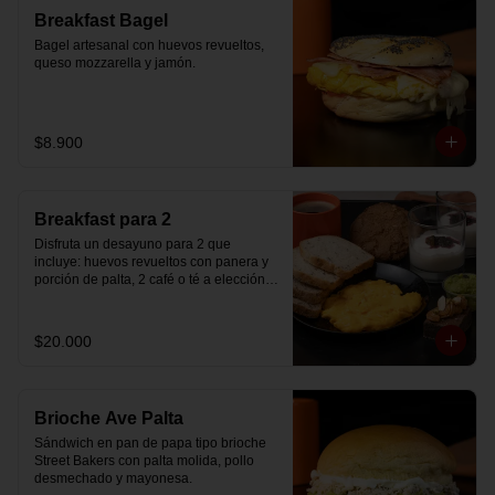
Breakfast Bagel
Bagel artesanal con huevos revueltos, 
queso mozzarella y jamón.
$8.900
Breakfast para 2
Disfruta un desayuno para 2 que 
incluye: huevos revueltos con panera y 
porción de palta, 2 café o té a elección, 2 
yogurt griego natural endulzado con 
mermelada de arándanos y granola 
hecha en casa, un mini brownie y galleta 
$20.000
de avena para compartir.
Brioche Ave Palta
Sándwich en pan de papa tipo brioche 
Street Bakers con palta molida, pollo 
desmechado y mayonesa.