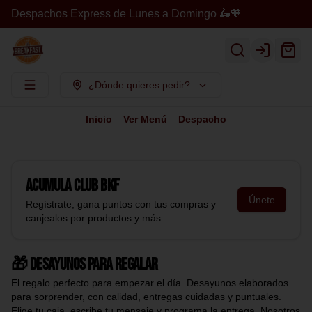
Despachos Express de Lunes a Domingo 🛵🧡
Login
¿Dónde quieres pedir?
Inicio
Ver Menú
Despacho
Acumula
Club BKF
Únete
Regístrate, gana puntos con tus compras y
canjealos por productos y más
🎁 Desayunos para regalar
El regalo perfecto para empezar el día. Desayunos elaborados
para sorprender, con calidad, entregas cuidadas y puntuales.
Elige tu caja, escribe tu mensaje y programa la entrega. Nosotros