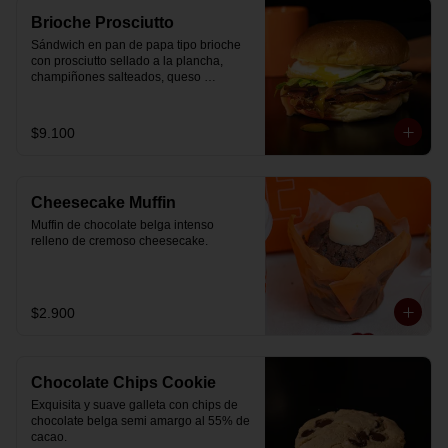
Brioche Prosciutto
Sándwich en pan de papa tipo brioche 
con prosciutto sellado a la plancha, 
champiñones salteados, queso 
mozzarella derretido, lechuga, huevo 
frito y nuestra salsa especial.
$9.100
Cheesecake Muffin
Muffin de chocolate belga intenso 
relleno de cremoso cheesecake.
$2.900
Chocolate Chips Cookie
Exquisita y suave galleta con chips de 
chocolate belga semi amargo al 55% de  
cacao.