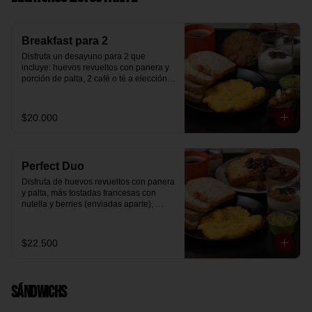
Breakfast para 2
Disfruta un desayuno para 2 que 
incluye: huevos revueltos con panera y 
porción de palta, 2 café o té a elección, 2 
yogurt griego natural endulzado con 
mermelada de arándanos y granola 
hecha en casa, un mini brownie y galleta 
$20.000
de avena para compartir.
Perfect Duo
Disfruta de huevos revueltos con panera 
y palta, más tostadas francesas con 
nutella y berries (enviadas aparte), 
acompañado de 2 té o café a elección y 
2 yogurt griego endulzado con 
mermelada de arándanos y granola 
$22.500
hecha en casa.
Sándwichs