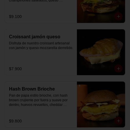
champiñones salteados, queso 
mozzarella derretido, lechuga, huevo 
frito y nuestra salsa especial.
$9.100
Croissant jamón queso
Disfruta de nuestro croissant artesanal 
con jamón y queso mozzarella derretido.
$7.900
Hash Brown Brioche
Pan de papa estilo brioche, con hash 
brown crujiente por fuera y suave por 
dentro, huevos revueltos, cheddar 
fundido, tocino ahumado y nuestra salsa 
especial… un sándwich diseñado para 
partir el día en modo desayuno buffet.
$9.800