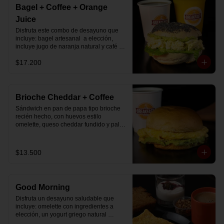
Bagel + Coffee + Orange
Juice
Disfruta este combo de desayuno que 
incluye: bagel artesanal  a elección, 
incluye jugo de naranja natural y café o 
té a elección.
$17.200
Brioche Cheddar + Coffee
Sándwich en pan de papa tipo brioche 
recién hecho, con huevos estilo 
omelette, queso cheddar fundido y palta, 
más té o café a elección.

Se envía en bolsa delivery.
$13.500
Good Morning
Disfruta un desayuno saludable que 
incluye: omelette con ingredientes a 
elección, un yogurt griego natural 
endulzado con mermelada de 