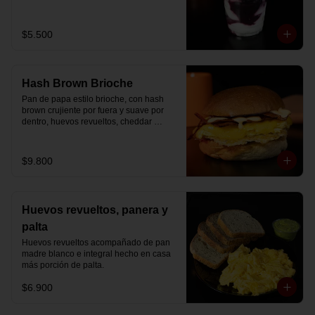
Disfrútalo en formato de 220 ml.
$5.500
Hash Brown Brioche
Pan de papa estilo brioche, con hash 
brown crujiente por fuera y suave por 
dentro, huevos revueltos, cheddar 
fundido, tocino ahumado y nuestra salsa 
especial… un sándwich diseñado para 
partir el día en modo desayuno buffet.
$9.800
Huevos revueltos, panera y
palta
Huevos revueltos acompañado de pan 
madre blanco e integral hecho en casa 
más porción de palta.
$6.900