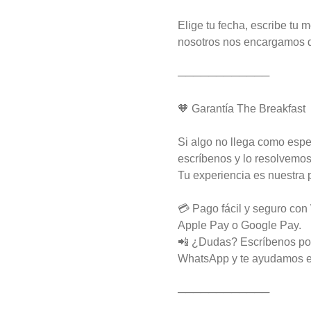
Elige tu fecha, escribe tu 
Muffin de Arándanos
nosotros nos encargamos d
Esponjoso mini muffin con 
arándanos, con zeste de naranja y 
────────────
topping de Streusel.
🧡 Garantía The Breakfast
$2.000
Si algo no llega como esp
escríbenos y lo resolvemos
Perfect Duo
Tu experiencia es nuestra p
Disfruta de huevos revueltos con 
panera y palta, más tostadas 
francesas con nutella y berries 
💳 Pago fácil y seguro co
(enviadas aparte), acompañado de 
2 té o café a elección y 2 yogurt 
Apple Pay o Google Pay.
griego endulzado con mermelada 
$22.500
📲 ¿Dudas? Escríbenos po
de arándanos y granola hecha en 
casa.
WhatsApp y te ayudamos e
Scone
────────────
Scone suave estilo inglés, 