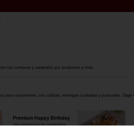
con tus compras y canjealos por productos y más
s para sorprender, con calidad, entregas cuidadas y puntuales. Elige 
Premium Happy Birthday
Una experiencia de cumpleaños 
elevada.
