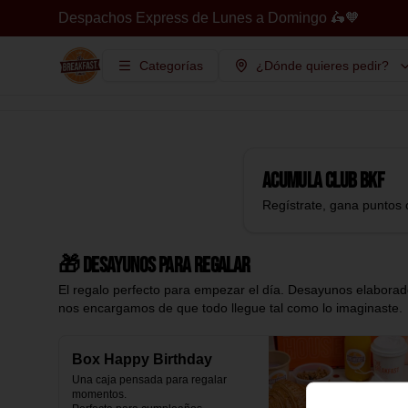
Despachos Express de Lunes a Domingo 🛵🧡
Categorías
¿Dónde quieres pedir?
Acumula
Club BKF
Regístrate, gana puntos 
🎁 Desayunos para regalar
El regalo perfecto para empezar el día. Desayunos elaborado
nos encargamos de que todo llegue tal como lo imaginaste.
Box Happy Birthday
Una caja pensada para regalar 
momentos.
