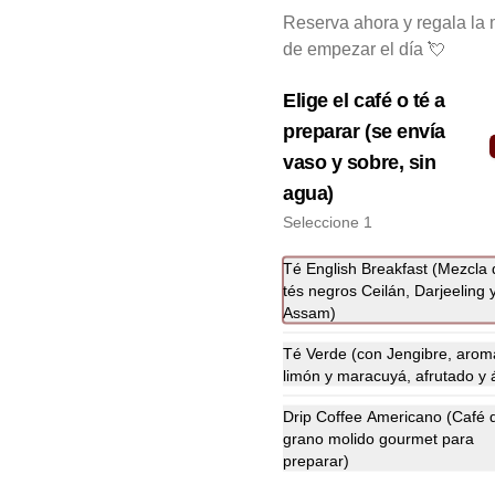
ligeramente húmedo y esponjoso, 
Reserva ahora y regala la 
aromatizado con zeste de limón y 
chips de chocolate blanco 31% 
de empezar el día 💘
cacao. Perfecto para acompañar el 
café o disfrutar como un desayuno 
$4.000
dulce y equilibrado.
Elige el café o té a
preparar (se envía
vaso y sobre, sin
agua)
Seleccione 1
Brioche Cheddar +
Coffee
Té English Breakfast (Mezcla 
Sándwich en pan de papa tipo 
tés negros Ceilán, Darjeeling 
brioche recién hecho, con huevos 
Assam)
estilo omelette, queso cheddar 
fundido y palta, más té o café a 
Té Verde (con Jengibre, arom
$13.500
elección.

limón y maracuyá, afrutado y 
Se envía en bolsa delivery.
Drip Coffee Americano (Café 
grano molido gourmet para
preparar)