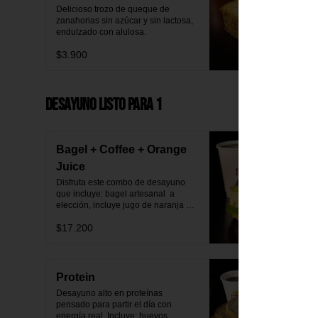
Delicioso trozo de queque de 
zanahorias sin azúcar y sin lactosa, 
endulzado con alulosa.
$3.900
Desayuno Listo para 1
Bagel + Coffee + Orange
Juice
Disfruta este combo de desayuno 
que incluye: bagel artesanal  a 
elección, incluye jugo de naranja 
natural y café o té a elección.
$17.200
Protein
Desayuno alto en proteínas 
pensado para partir el día con 
energía real. Incluye: huevos 