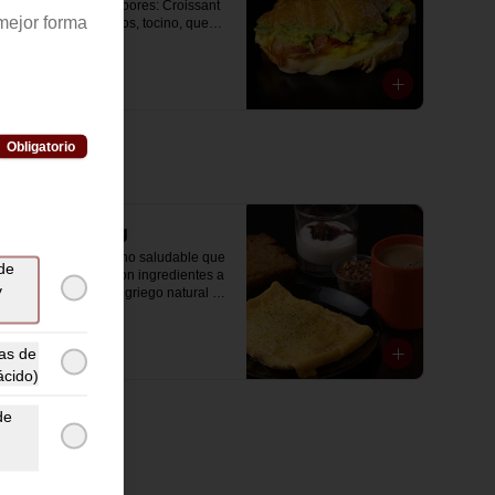
combinación de sabores: Croissant 
mejor forma
con huevos revueltos, tocino, queso 
mozzarella derretido y palta.
$11.500
Obligatorio
Good Morning
Disfruta un desayuno saludable que 
de
incluye: omelette con ingredientes a 
y
elección, un yogurt griego natural 
endulzado con mermelada de 
arándanos receta exclusiva The 
Breakfast y granola (endulzada con 
as de
$11.500
miel), más un café o té a elección y 
ácido)
un trozo de queque de zanahoria 
sin azúcar ni lactosa, endulzado con 
de
alulosa.