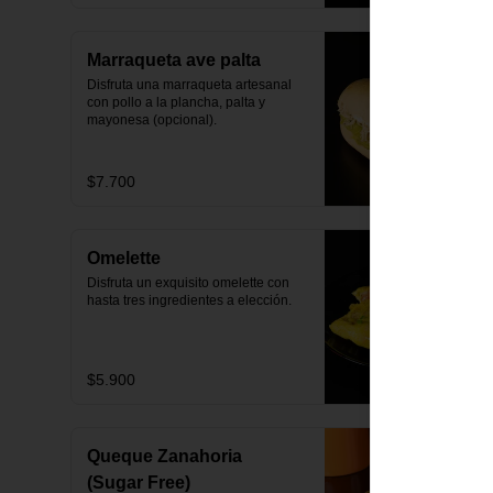
Marraqueta ave palta
Disfruta una marraqueta artesanal 
con pollo a la plancha, palta y 
mayonesa (opcional).
$7.700
Omelette
Disfruta un exquisito omelette con 
hasta tres ingredientes a elección.
$5.900
Queque Zanahoria
(Sugar Free)