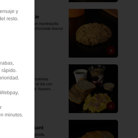
mensaje y
Oatmeal Cookie
el resto.
Galleta de avena con mantequilla 
de maní y chips de chocolate blanco 
al 31% de cacao.
$4.000
erabas,
 rápido.
Protein
rioridad.
Desayuno alto en proteínas 
pensado para partir el día con 
energía real. Incluye: huevos 
n Webpay,
revueltos con jamón, pan de molde 
blanco e integral, yogurt griego 
natural endulzado con mermelada 
$14.900
r
de arándanos y granola receta 
exclusiva The Breakfast, porción de 
n minutos.
mantequilla de maní natural y café o 
té a elección.
Special Croissant
Disfruta de esta exquisita 