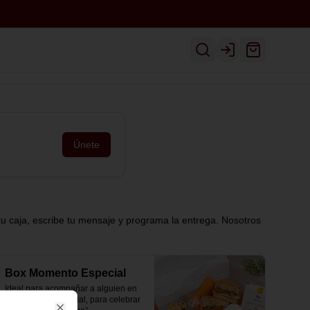
Inicio
Ver Menú
Despacho
Login
Únete
tu caja, escribe tu mensaje y programa la entrega. Nosotros
Box Momento Especial
Ideal para acompañar a alguien en 
un momento especial, para celebrar 