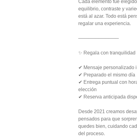
artesanal con jamón y queso 
Cada elemento fue elegido
mozzarella derretido.
equilibrio, contraste y var
está al azar. Todo está pe
$7.900
regalar una experiencia.
────────────
Hash Brown Brioche
Pan de papa estilo brioche, con 
✨ Regala con tranquilidad
hash brown crujiente por fuera y 
suave por dentro, huevos revueltos, 
cheddar fundido, tocino ahumado y 
✔ Mensaje personalizado i
nuestra salsa especial… un 
✔ Preparado el mismo día
sándwich diseñado para partir el día 
$9.800
en modo desayuno buffet.
✔ Entrega puntual con hora
elección
✔ Reserva anticipada disp
Marraqueta Avocado
Fried Egg
Desde 2021 creamos des
Exquisita marraqueta artesanal con 
palta y un huevo a la plancha.
pensados para que sorpre
quedes bien, cuidando cad
$6.700
del proceso.