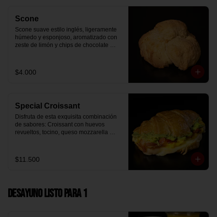
Scone
Scone suave estilo inglés, ligeramente 
húmedo y esponjoso, aromatizado con 
zeste de limón y chips de chocolate 
blanco 31% cacao. Perfecto para 
acompañar el café o disfrutar como un 
desayuno dulce y equilibrado.
$4.000
Special Croissant
Disfruta de esta exquisita combinación 
de sabores: Croissant con huevos 
revueltos, tocino, queso mozzarella 
derretido y palta.
$11.500
Desayuno Listo para 1