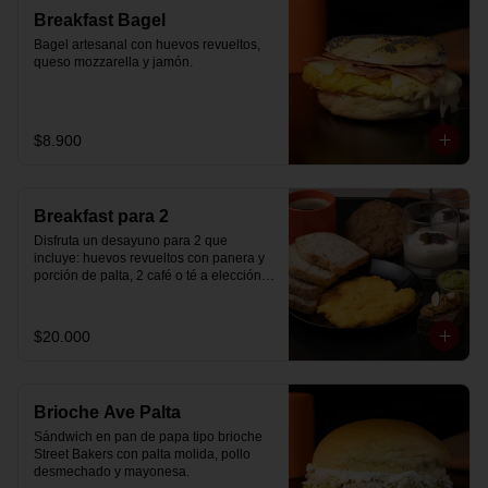
Breakfast Bagel
Bagel artesanal con huevos revueltos, 
queso mozzarella y jamón.
$8.900
Breakfast para 2
Disfruta un desayuno para 2 que 
incluye: huevos revueltos con panera y 
porción de palta, 2 café o té a elección, 2 
yogurt griego natural endulzado con 
mermelada de arándanos y granola 
hecha en casa, un mini brownie y galleta 
$20.000
de avena para compartir.
Brioche Ave Palta
Sándwich en pan de papa tipo brioche 
Street Bakers con palta molida, pollo 
desmechado y mayonesa.