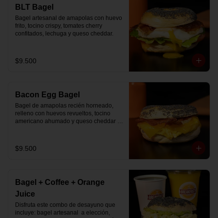
🚴‍♂️ Entrega rápida con horario a elección

BLT Bagel
📅 Disponible desde ya para reserva 
Bagel artesanal de amapolas con huevo 
previa
frito, tocino crispy, tomates cherry 
confitados, lechuga y queso cheddar.
$9.500
Bacon Egg Bagel
Bagel de amapolas recién horneado, 
relleno con huevos revueltos, tocino 
americano ahumado y queso cheddar 
suavemente fundido.
$9.500
Bagel + Coffee + Orange
Juice
Disfruta este combo de desayuno que 
incluye: bagel artesanal  a elección, 