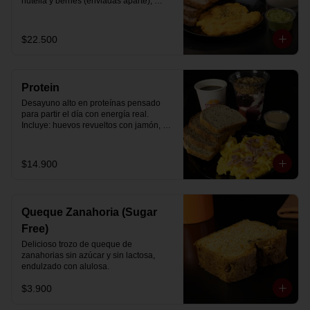
nutella y berries (enviadas aparte), 
acompañado de 2 té o café a elección y 
2 yogurt griego endulzado con 
mermelada de arándanos y granola 
$22.500
hecha en casa.
Protein
Desayuno alto en proteínas pensado 
para partir el día con energía real. 
Incluye: huevos revueltos con jamón, 
pan de molde blanco e integral, yogurt 
griego natural endulzado con 
mermelada de arándanos y granola 
$14.900
receta exclusiva The Breakfast, porción 
de mantequilla de maní natural y café o 
té a elección.
Queque Zanahoria (Sugar
Free)
Delicioso trozo de queque de 
zanahorias sin azúcar y sin lactosa, 
endulzado con alulosa.
$3.900