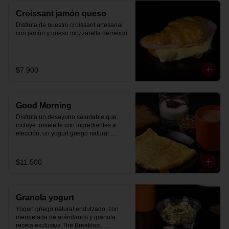
Croissant jamón queso
Disfruta de nuestro croissant artesanal 
con jamón y queso mozzarella derretido.
$7.900
Good Morning
Disfruta un desayuno saludable que 
incluye: omelette con ingredientes a 
elección, un yogurt griego natural 
endulzado con mermelada de 
arándanos receta exclusiva The 
Breakfast y granola (endulzada con 
$11.500
miel), más un café o té a elección y un 
trozo de queque de zanahoria sin 
azúcar ni lactosa, endulzado con 
alulosa.
Granola yogurt
Yogurt griego natural endulzado, con 
mermelada de arándanos y granola 
receta exclusiva The Breakfast. 