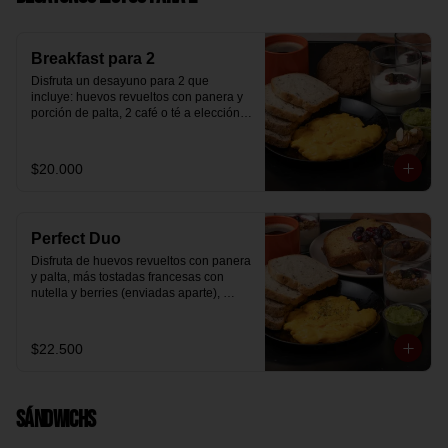
Breakfast para 2
Disfruta un desayuno para 2 que 
incluye: huevos revueltos con panera y 
porción de palta, 2 café o té a elección, 2 
yogurt griego natural endulzado con 
mermelada de arándanos y granola 
hecha en casa, un mini brownie y galleta 
$20.000
de avena para compartir.
Perfect Duo
Disfruta de huevos revueltos con panera 
y palta, más tostadas francesas con 
nutella y berries (enviadas aparte), 
acompañado de 2 té o café a elección y 
2 yogurt griego endulzado con 
mermelada de arándanos y granola 
$22.500
hecha en casa.
Sándwichs