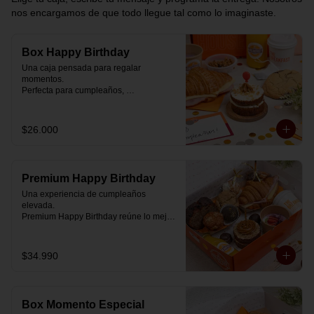
nos encargamos de que todo llegue tal como lo imaginaste.
Box Happy Birthday
Una caja pensada para regalar 
momentos.

Perfecta para cumpleaños, 
celebraciones o simplemente para decir 
“pensé en ti”.

$26.000
Cada box se prepara al momento con 
ingredientes reales y combinaciones 
diseñadas para elevar cualquier 
mañana.

Premium Happy Birthday
💝 Dentro de la caja encontrarás:

Una experiencia de cumpleaños 
elevada.

🥐 Croissant de mantequilla relleno con 
Premium Happy Birthday reúne lo mejor 
jamón y mozzarella suavemente 
de nuestros desayunos en una versión 
fundida.

más completa, pensada para quienes 
quieren regalar algo realmente especial.

$34.990
🍰 Carrot Cake con frosting de queso 
crema y dulce de leche.

🥐 Croissant de mantequilla

Relleno con jamón y mozzarella 
🥣 Yogurt griego con mermelada de 
suavemente fundida.

arándanos y granola receta exclusiva 
Box Momento Especial