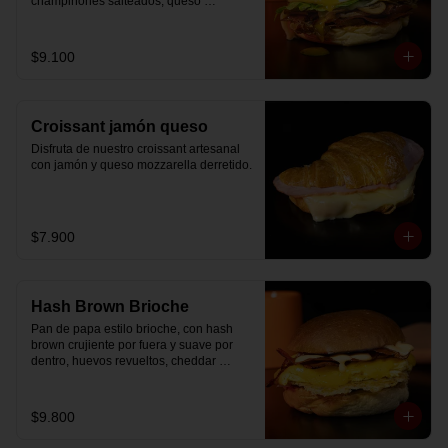
champiñones salteados, queso 
mozzarella derretido, lechuga, huevo 
frito y nuestra salsa especial.
$9.100
Croissant jamón queso
Disfruta de nuestro croissant artesanal 
con jamón y queso mozzarella derretido.
$7.900
Hash Brown Brioche
Pan de papa estilo brioche, con hash 
brown crujiente por fuera y suave por 
dentro, huevos revueltos, cheddar 
fundido, tocino ahumado y nuestra salsa 
especial… un sándwich diseñado para 
partir el día en modo desayuno buffet.
$9.800