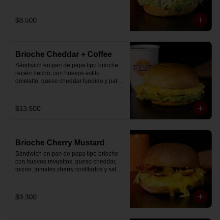
$8.500
Brioche Cheddar + Coffee
Sándwich en pan de papa tipo brioche 
recién hecho, con huevos estilo 
omelette, queso cheddar fundido y palta, 
más té o café a elección.

Se envía en bolsa delivery.
$13.500
Brioche Cherry Mustard
Sándwich en pan de papa tipo brioche 
con huevos revueltos, queso cheddar, 
tocino, tomates cherry confitados y salsa 
especial.
$9.300