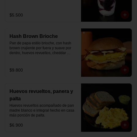
Disfrútalo en formato de 220 ml.
$5.500
Hash Brown Brioche
Pan de papa estilo brioche, con hash 
brown crujiente por fuera y suave por 
dentro, huevos revueltos, cheddar 
fundido, tocino ahumado y nuestra salsa 
especial… un sándwich diseñado para 
partir el día en modo desayuno buffet.
$9.800
Huevos revueltos, panera y
palta
Huevos revueltos acompañado de pan 
madre blanco e integral hecho en casa 
más porción de palta.
$6.900