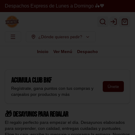
Despachos Express de Lunes a Domingo 🛵🧡
Login
¿Dónde quieres pedir?
Inicio
Ver Menú
Despacho
Acumula
Club BKF
Únete
Regístrate, gana puntos con tus compras y
canjealos por productos y más
🎁 Desayunos para regalar
El regalo perfecto para empezar el día. Desayunos elaborados
para sorprender, con calidad, entregas cuidadas y puntuales.
Elige tu caja, escribe tu mensaje y programa la entrega. Nosotros