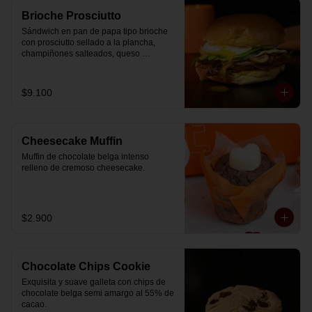
Brioche Prosciutto
Sándwich en pan de papa tipo brioche 
con prosciutto sellado a la plancha, 
champiñones salteados, queso 
mozzarella derretido, lechuga, huevo 
frito y nuestra salsa especial.
$9.100
Cheesecake Muffin
Muffin de chocolate belga intenso 
relleno de cremoso cheesecake.
$2.900
Chocolate Chips Cookie
Exquisita y suave galleta con chips de 
chocolate belga semi amargo al 55% de  
cacao.