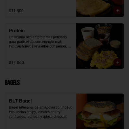
arándanos receta exclusiva The 
Breakfast y granola (endulzada con 
$11.500
miel), más un café o té a elección y un 
trozo de queque de zanahoria sin 
azúcar ni lactosa, endulzado con 
alulosa.
Protein
Desayuno alto en proteínas pensado 
para partir el día con energía real. 
Incluye: huevos revueltos con jamón, 
pan de molde blanco e integral, yogurt 
griego natural endulzado con 
mermelada de arándanos y granola 
$14.900
receta exclusiva The Breakfast, porción 
de mantequilla de maní natural y café o 
té a elección.
Bagels
BLT Bagel
Bagel artesanal de amapolas con huevo 
frito, tocino crispy, tomates cherry 
confitados, lechuga y queso cheddar.