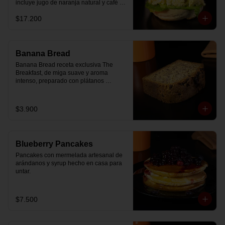
incluye jugo de naranja natural y café o 
té a elección.
$17.200
Banana Bread
Banana Bread receta exclusiva The 
Breakfast, de miga suave y aroma 
intenso, preparado con plátanos 
maduros y un toque de chips de 
chocolate.
$3.900
Blueberry Pancakes
Pancakes con mermelada artesanal de 
arándanos y syrup hecho en casa para 
untar.
$7.500