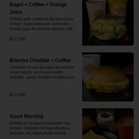
Bagel + Coffee + Orange
Juice
Disfruta este combo de desayuno que 
incluye: bagel artesanal  a elección, 
incluye jugo de naranja natural y café o 
té a elección.
$17.200
Brioche Cheddar + Coffee
Sándwich en pan de papa tipo brioche 
recién hecho, con huevos estilo 
omelette, queso cheddar fundido y palta, 
más té o café a elección.

Se envía en bolsa delivery.
$13.500
Good Morning
Disfruta un desayuno saludable que 
incluye: omelette con ingredientes a 
elección, un yogurt griego natural 
endulzado con mermelada de 