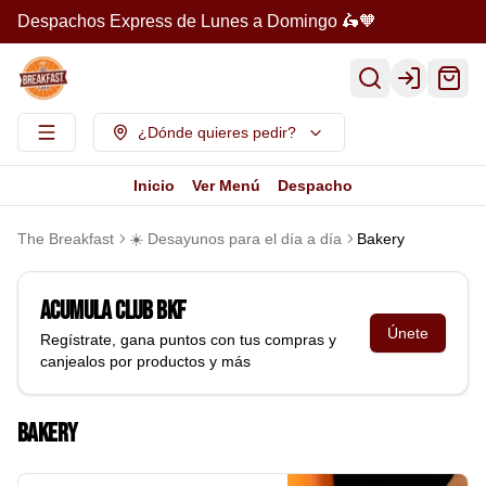
Despachos Express de Lunes a Domingo 🛵🧡
Login
¿Dónde quieres pedir?
Inicio
Ver Menú
Despacho
The Breakfast
☀️ Desayunos para el día a día
Bakery
Acumula
Club BKF
Únete
Regístrate, gana puntos con tus compras y
canjealos por productos y más
Bakery