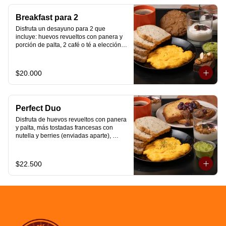
Breakfast para 2
Disfruta un desayuno para 2 que 
incluye: huevos revueltos con panera y 
porción de palta, 2 café o té a elección, 2 
yogurt griego natural endulzado con 
mermelada de arándanos y granola 
hecha en casa, un mini brownie y galleta 
$20.000
de avena para compartir.
Perfect Duo
Disfruta de huevos revueltos con panera 
y palta, más tostadas francesas con 
nutella y berries (enviadas aparte), 
acompañado de 2 té o café a elección y 
2 yogurt griego endulzado con 
mermelada de arándanos y granola 
$22.500
hecha en casa.