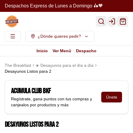
Despachos Express de Lunes a Domingo 🛵🧡
Login
¿Dónde quieres pedir?
Inicio
Ver Menú
Despacho
The Breakfast
☀️ Desayunos para el día a día
Desayunos Listos para 2
Acumula
Club BKF
Únete
Regístrate, gana puntos con tus compras y
canjealos por productos y más
Desayunos Listos para 2