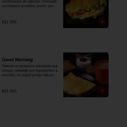
combinación de sabores: Croissant 
con huevos revueltos, tocino, queso 
mozzarella derretido y palta.
$11.500
Good Morning
Disfruta un desayuno saludable que 
incluye: omelette con ingredientes a 
elección, un yogurt griego natural 
endulzado con mermelada de 
arándanos receta exclusiva The 
Breakfast y granola (endulzada con 
$11.500
miel), más un café o té a elección y 
un trozo de queque de zanahoria 
sin azúcar ni lactosa, endulzado con 
alulosa.