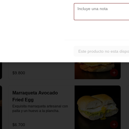
artesanal con jamón y queso 
mozzarella derretido.
$7.900
Hash Brown Brioche
Pan de papa estilo brioche, con 
Este producto no esta dispo
hash brown crujiente por fuera y 
suave por dentro, huevos revueltos, 
cheddar fundido, tocino ahumado y 
nuestra salsa especial… un 
sándwich diseñado para partir el día 
$9.800
en modo desayuno buffet.
Marraqueta Avocado
Fried Egg
Exquisita marraqueta artesanal con 
palta y un huevo a la plancha.
$6.700