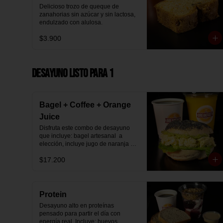
Delicioso trozo de queque de 
zanahorias sin azúcar y sin lactosa, 
endulzado con alulosa.
$3.900
Desayuno Listo para 1
Bagel + Coffee + Orange
Juice
Disfruta este combo de desayuno 
que incluye: bagel artesanal  a 
elección, incluye jugo de naranja 
natural y café o té a elección.
$17.200
Protein
Desayuno alto en proteínas 
pensado para partir el día con 
energía real. Incluye: huevos 