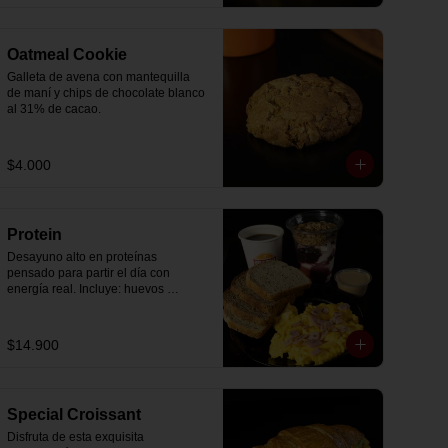
Oatmeal Cookie
Galleta de avena con mantequilla 
de maní y chips de chocolate blanco 
al 31% de cacao.
$4.000
Protein
Desayuno alto en proteínas 
pensado para partir el día con 
energía real. Incluye: huevos 
revueltos con jamón, pan de molde 
blanco e integral, yogurt griego 
natural endulzado con mermelada 
$14.900
de arándanos y granola receta 
exclusiva The Breakfast, porción de 
mantequilla de maní natural y café o 
té a elección.
Special Croissant
Disfruta de esta exquisita 