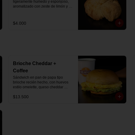
ligeramente húmedo y esponjoso, 
aromatizado con zeste de limón y 
chips de chocolate blanco 31% 
cacao. Perfecto para acompañar el 
café o disfrutar como un desayuno 
$4.000
dulce y equilibrado.
Brioche Cheddar +
Coffee
Sándwich en pan de papa tipo 
brioche recién hecho, con huevos 
estilo omelette, queso cheddar 
fundido y palta, más té o café a 
$13.500
elección.

Se envía en bolsa delivery.