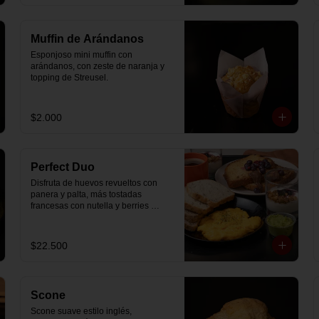
Muffin de Arándanos
Esponjoso mini muffin con 
arándanos, con zeste de naranja y 
topping de Streusel.
$2.000
Perfect Duo
Disfruta de huevos revueltos con 
panera y palta, más tostadas 
francesas con nutella y berries 
(enviadas aparte), acompañado de 
2 té o café a elección y 2 yogurt 
griego endulzado con mermelada 
$22.500
de arándanos y granola hecha en 
casa.
Scone
Scone suave estilo inglés, 