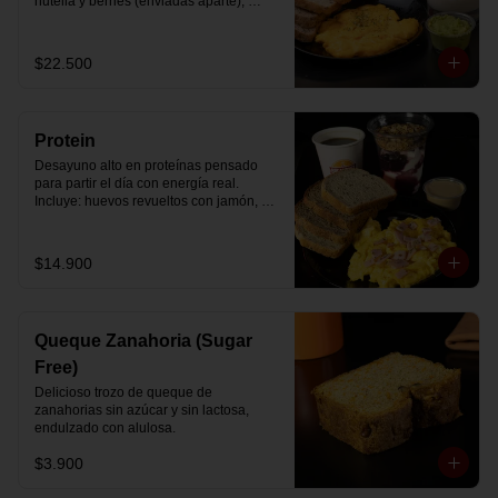
nutella y berries (enviadas aparte), 
acompañado de 2 té o café a elección y 
2 yogurt griego endulzado con 
mermelada de arándanos y granola 
$22.500
hecha en casa.
Protein
Desayuno alto en proteínas pensado 
para partir el día con energía real. 
Incluye: huevos revueltos con jamón, 
pan de molde blanco e integral, yogurt 
griego natural endulzado con 
mermelada de arándanos y granola 
$14.900
receta exclusiva The Breakfast, porción 
de mantequilla de maní natural y café o 
té a elección.
Queque Zanahoria (Sugar
Free)
Delicioso trozo de queque de 
zanahorias sin azúcar y sin lactosa, 
endulzado con alulosa.
$3.900