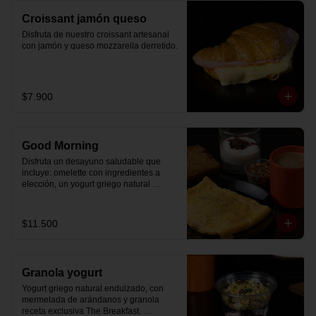
Croissant jamón queso
Disfruta de nuestro croissant artesanal 
con jamón y queso mozzarella derretido.
$7.900
Good Morning
Disfruta un desayuno saludable que 
incluye: omelette con ingredientes a 
elección, un yogurt griego natural 
endulzado con mermelada de 
arándanos receta exclusiva The 
Breakfast y granola (endulzada con 
$11.500
miel), más un café o té a elección y un 
trozo de queque de zanahoria sin 
azúcar ni lactosa, endulzado con 
alulosa.
Granola yogurt
Yogurt griego natural endulzado, con 
mermelada de arándanos y granola 
receta exclusiva The Breakfast. 