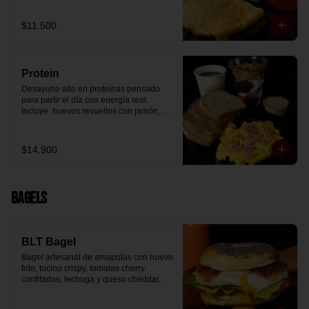
arándanos receta exclusiva The 
Breakfast y granola (endulzada con 
$11.500
miel), más un café o té a elección y un 
trozo de queque de zanahoria sin 
azúcar ni lactosa, endulzado con 
alulosa.
Protein
Desayuno alto en proteínas pensado 
para partir el día con energía real. 
Incluye: huevos revueltos con jamón, 
pan de molde blanco e integral, yogurt 
griego natural endulzado con 
mermelada de arándanos y granola 
$14.900
receta exclusiva The Breakfast, porción 
de mantequilla de maní natural y café o 
té a elección.
Bagels
BLT Bagel
Bagel artesanal de amapolas con huevo 
frito, tocino crispy, tomates cherry 
confitados, lechuga y queso cheddar.