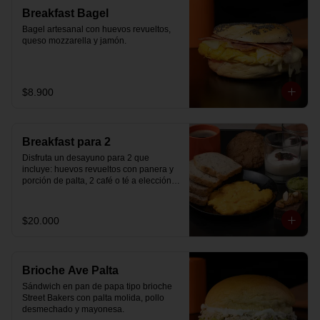
Breakfast Bagel
Bagel artesanal con huevos revueltos, 
queso mozzarella y jamón.
$8.900
Breakfast para 2
Disfruta un desayuno para 2 que 
incluye: huevos revueltos con panera y 
porción de palta, 2 café o té a elección, 2 
yogurt griego natural endulzado con 
mermelada de arándanos y granola 
hecha en casa, un mini brownie y galleta 
$20.000
de avena para compartir.
Brioche Ave Palta
Sándwich en pan de papa tipo brioche 
Street Bakers con palta molida, pollo 
desmechado y mayonesa.