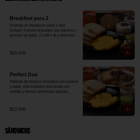
Breakfast para 2
Disfruta un desayuno para 2 que 
incluye: huevos revueltos con panera y 
porción de palta, 2 café o té a elección, 2 
yogurt griego natural endulzado con 
mermelada de arándanos y granola 
hecha en casa, un mini brownie y galleta 
$20.000
de avena para compartir.
Perfect Duo
Disfruta de huevos revueltos con panera 
y palta, más tostadas francesas con 
nutella y berries (enviadas aparte), 
acompañado de 2 té o café a elección y 
2 yogurt griego endulzado con 
mermelada de arándanos y granola 
$22.500
hecha en casa.
Sándwichs