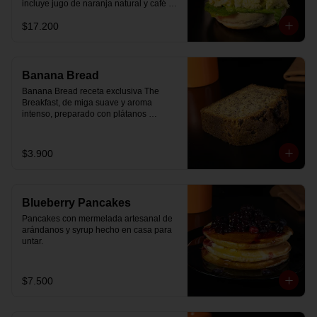
incluye jugo de naranja natural y café o 
té a elección.
$17.200
Banana Bread
Banana Bread receta exclusiva The 
Breakfast, de miga suave y aroma 
intenso, preparado con plátanos 
maduros y un toque de chips de 
chocolate.
$3.900
Blueberry Pancakes
Pancakes con mermelada artesanal de 
arándanos y syrup hecho en casa para 
untar.
$7.500