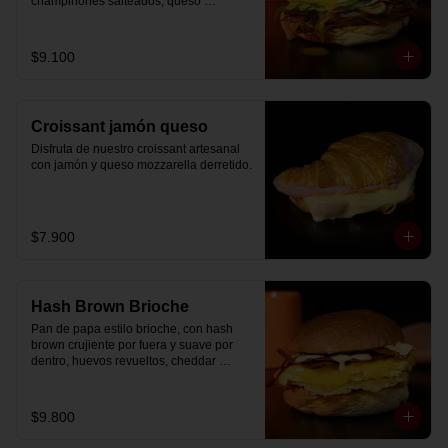
champiñones salteados, queso 
mozzarella derretido, lechuga, huevo 
frito y nuestra salsa especial.
$9.100
Croissant jamón queso
Disfruta de nuestro croissant artesanal 
con jamón y queso mozzarella derretido.
$7.900
Hash Brown Brioche
Pan de papa estilo brioche, con hash 
brown crujiente por fuera y suave por 
dentro, huevos revueltos, cheddar 
fundido, tocino ahumado y nuestra salsa 
especial… un sándwich diseñado para 
partir el día en modo desayuno buffet.
$9.800