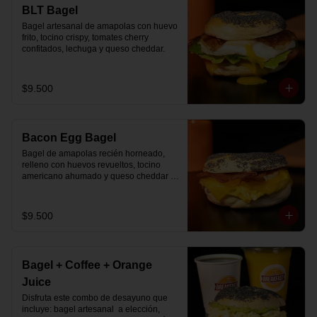
🚴‍♂️ Entrega rápida con horario a elección

BLT Bagel
📅 Disponible desde ya para reserva 
Bagel artesanal de amapolas con huevo 
previa
frito, tocino crispy, tomates cherry 
confitados, lechuga y queso cheddar.
$9.500
Bacon Egg Bagel
Bagel de amapolas recién horneado, 
relleno con huevos revueltos, tocino 
americano ahumado y queso cheddar 
suavemente fundido.
$9.500
Bagel + Coffee + Orange
Juice
Disfruta este combo de desayuno que 
incluye: bagel artesanal  a elección, 