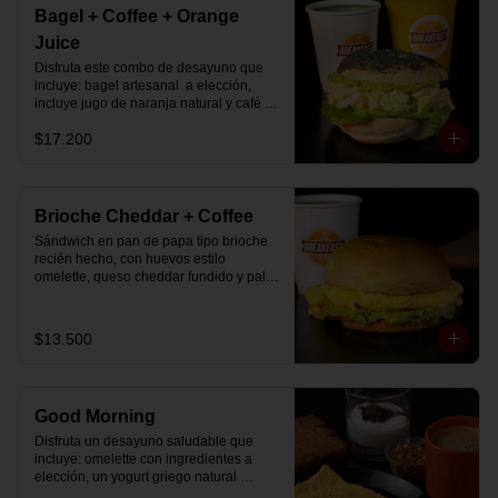
Bagel + Coffee + Orange
Juice
Disfruta este combo de desayuno que 
incluye: bagel artesanal  a elección, 
incluye jugo de naranja natural y café o 
té a elección.
$17.200
Brioche Cheddar + Coffee
Sándwich en pan de papa tipo brioche 
recién hecho, con huevos estilo 
omelette, queso cheddar fundido y palta, 
más té o café a elección.

Se envía en bolsa delivery.
$13.500
Good Morning
Disfruta un desayuno saludable que 
incluye: omelette con ingredientes a 
elección, un yogurt griego natural 
endulzado con mermelada de 