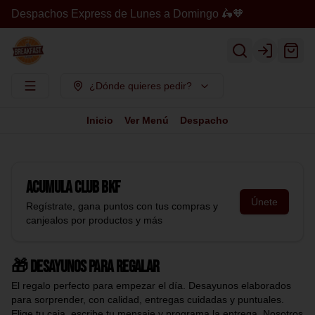
Despachos Express de Lunes a Domingo 🛵🧡
Login
¿Dónde quieres pedir?
Inicio
Ver Menú
Despacho
Acumula
Club BKF
Únete
Regístrate, gana puntos con tus compras y
canjealos por productos y más
🎁 Desayunos para regalar
El regalo perfecto para empezar el día. Desayunos elaborados
para sorprender, con calidad, entregas cuidadas y puntuales.
Elige tu caja, escribe tu mensaje y programa la entrega. Nosotros