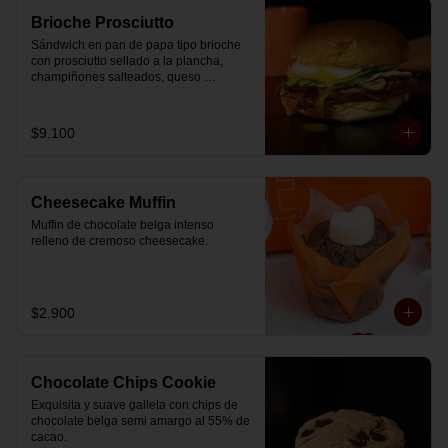
Brioche Prosciutto
Sándwich en pan de papa tipo brioche 
con prosciutto sellado a la plancha, 
champiñones salteados, queso 
mozzarella derretido, lechuga, huevo 
frito y nuestra salsa especial.
$9.100
Cheesecake Muffin
Muffin de chocolate belga intenso 
relleno de cremoso cheesecake.
$2.900
Chocolate Chips Cookie
Exquisita y suave galleta con chips de 
chocolate belga semi amargo al 55% de  
cacao.