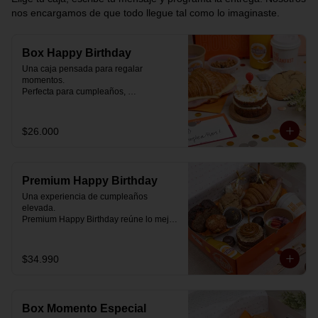
nos encargamos de que todo llegue tal como lo imaginaste.
Box Happy Birthday
Una caja pensada para regalar 
momentos.

Perfecta para cumpleaños, 
celebraciones o simplemente para decir 
“pensé en ti”.

$26.000
Cada box se prepara al momento con 
ingredientes reales y combinaciones 
diseñadas para elevar cualquier 
mañana.

Premium Happy Birthday
💝 Dentro de la caja encontrarás:

Una experiencia de cumpleaños 
elevada.

🥐 Croissant de mantequilla relleno con 
Premium Happy Birthday reúne lo mejor 
jamón y mozzarella suavemente 
de nuestros desayunos en una versión 
fundida.

más completa, pensada para quienes 
quieren regalar algo realmente especial.

$34.990
🍰 Carrot Cake con frosting de queso 
crema y dulce de leche.

🥐 Croissant de mantequilla

Relleno con jamón y mozzarella 
🥣 Yogurt griego con mermelada de 
suavemente fundida.

arándanos y granola receta exclusiva 
Box Momento Especial