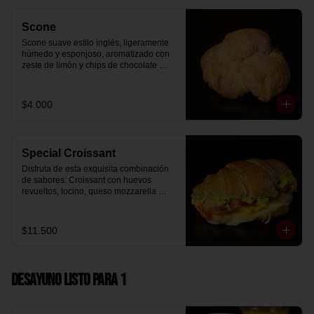
Scone
Scone suave estilo inglés, ligeramente 
húmedo y esponjoso, aromatizado con 
zeste de limón y chips de chocolate 
blanco 31% cacao. Perfecto para 
acompañar el café o disfrutar como un 
desayuno dulce y equilibrado.
$4.000
Special Croissant
Disfruta de esta exquisita combinación 
de sabores: Croissant con huevos 
revueltos, tocino, queso mozzarella 
derretido y palta.
$11.500
Desayuno Listo para 1