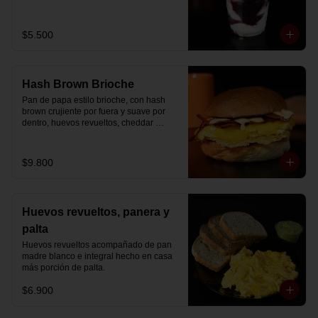
Disfrútalo en formato de 220 ml.
$5.500
Hash Brown Brioche
Pan de papa estilo brioche, con hash 
brown crujiente por fuera y suave por 
dentro, huevos revueltos, cheddar 
fundido, tocino ahumado y nuestra salsa 
especial… un sándwich diseñado para 
partir el día en modo desayuno buffet.
$9.800
Huevos revueltos, panera y
palta
Huevos revueltos acompañado de pan 
madre blanco e integral hecho en casa 
más porción de palta.
$6.900