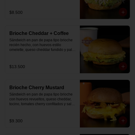
$8.500
Brioche Cheddar + Coffee
Sándwich en pan de papa tipo brioche 
recién hecho, con huevos estilo 
omelette, queso cheddar fundido y palta, 
más té o café a elección.

Se envía en bolsa delivery.
$13.500
Brioche Cherry Mustard
Sándwich en pan de papa tipo brioche 
con huevos revueltos, queso cheddar, 
tocino, tomates cherry confitados y salsa 
especial.
$9.300