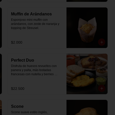
Muffin de Arándanos
Esponjoso mini muffin con 
arándanos, con zeste de naranja y 
topping de Streusel.
$2.000
Perfect Duo
Disfruta de huevos revueltos con 
panera y palta, más tostadas 
francesas con nutella y berries 
(enviadas aparte), acompañado de 
2 té o café a elección y 2 yogurt 
griego endulzado con mermelada 
$22.500
de arándanos y granola hecha en 
casa.
Scone
Scone suave estilo inglés, 