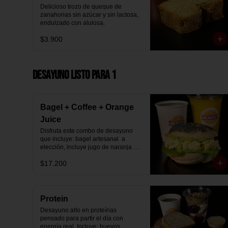
Delicioso trozo de queque de 
zanahorias sin azúcar y sin lactosa, 
endulzado con alulosa.
$3.900
Desayuno Listo para 1
Bagel + Coffee + Orange
Juice
Disfruta este combo de desayuno 
que incluye: bagel artesanal  a 
elección, incluye jugo de naranja 
natural y café o té a elección.
$17.200
Protein
Desayuno alto en proteínas 
pensado para partir el día con 
energía real. Incluye: huevos 