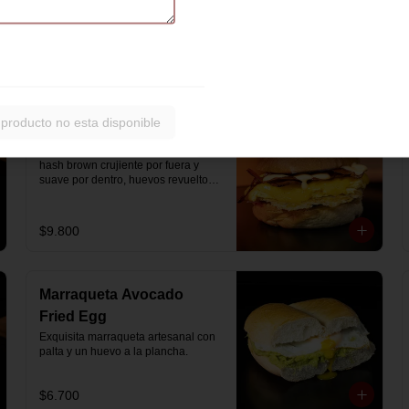
artesanal con jamón y queso 
mozzarella derretido.
$7.900
 producto no esta disponible
Hash Brown Brioche
Pan de papa estilo brioche, con 
hash brown crujiente por fuera y 
suave por dentro, huevos revueltos, 
cheddar fundido, tocino ahumado y 
nuestra salsa especial… un 
sándwich diseñado para partir el día 
$9.800
en modo desayuno buffet.
Marraqueta Avocado
Fried Egg
Exquisita marraqueta artesanal con 
palta y un huevo a la plancha.
$6.700