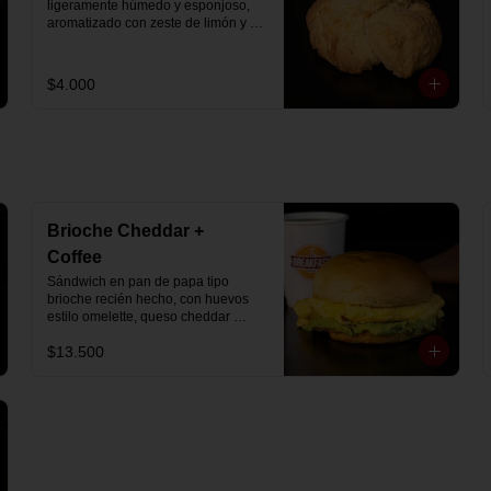
ligeramente húmedo y esponjoso, 
aromatizado con zeste de limón y 
chips de chocolate blanco 31% 
cacao. Perfecto para acompañar el 
café o disfrutar como un desayuno 
$4.000
dulce y equilibrado.
Brioche Cheddar +
Coffee
Sándwich en pan de papa tipo 
brioche recién hecho, con huevos 
estilo omelette, queso cheddar 
fundido y palta, más té o café a 
$13.500
elección.

Se envía en bolsa delivery.