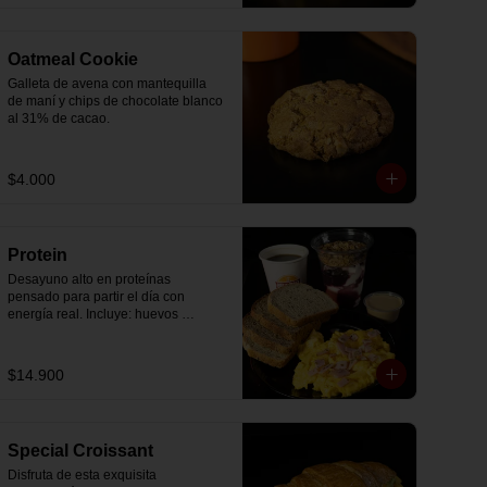
Oatmeal Cookie
Galleta de avena con mantequilla 
de maní y chips de chocolate blanco 
al 31% de cacao.
$4.000
Protein
Desayuno alto en proteínas 
pensado para partir el día con 
energía real. Incluye: huevos 
revueltos con jamón, pan de molde 
blanco e integral, yogurt griego 
natural endulzado con mermelada 
$14.900
de arándanos y granola receta 
exclusiva The Breakfast, porción de 
mantequilla de maní natural y café o 
té a elección.
Special Croissant
Disfruta de esta exquisita 