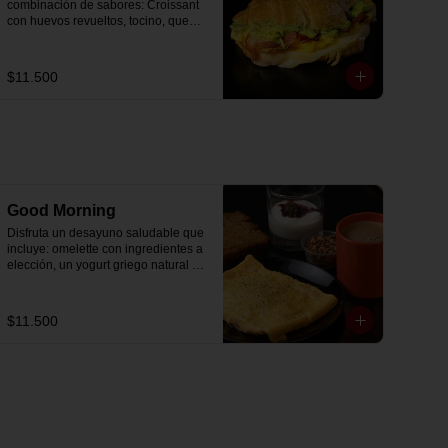
combinación de sabores: Croissant 
con huevos revueltos, tocino, queso 
mozzarella derretido y palta.
$11.500
Good Morning
Disfruta un desayuno saludable que 
incluye: omelette con ingredientes a 
elección, un yogurt griego natural 
endulzado con mermelada de 
arándanos receta exclusiva The 
Breakfast y granola (endulzada con 
$11.500
miel), más un café o té a elección y 
un trozo de queque de zanahoria 
sin azúcar ni lactosa, endulzado con 
alulosa.