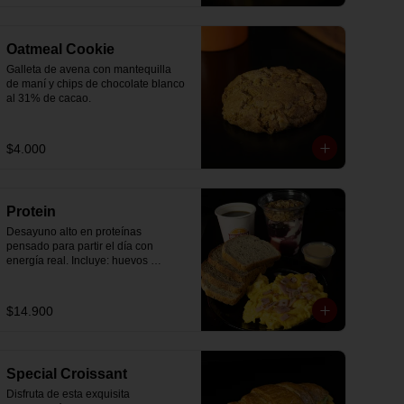
Oatmeal Cookie
Galleta de avena con mantequilla 
de maní y chips de chocolate blanco 
al 31% de cacao.
$4.000
Protein
Desayuno alto en proteínas 
pensado para partir el día con 
energía real. Incluye: huevos 
revueltos con jamón, pan de molde 
blanco e integral, yogurt griego 
natural endulzado con mermelada 
$14.900
de arándanos y granola receta 
exclusiva The Breakfast, porción de 
mantequilla de maní natural y café o 
té a elección.
Special Croissant
Disfruta de esta exquisita 