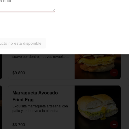
artesanal con jamón y queso 
mozzarella derretido.
$7.900
Hash Brown Brioche
ucto no esta disponible
Pan de papa estilo brioche, con 
hash brown crujiente por fuera y 
suave por dentro, huevos revueltos, 
cheddar fundido, tocino ahumado y 
nuestra salsa especial… un 
sándwich diseñado para partir el día 
$9.800
en modo desayuno buffet.
Marraqueta Avocado
Fried Egg
Exquisita marraqueta artesanal con 
palta y un huevo a la plancha.
$6.700