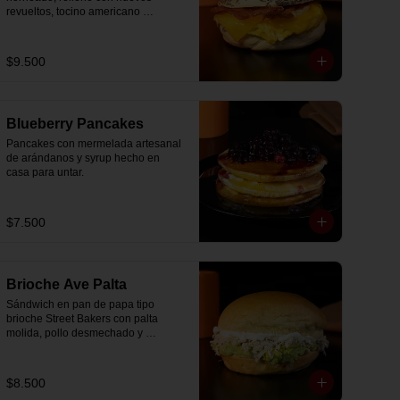
revueltos, tocino americano 
Estamos para ayudarte — antes, 
⭐ Trío dulce

ahumado y queso cheddar 
durante y después de tu desayuno 
Mini chocolate chip cookie, mini 
suavemente fundido.
☀️

scone y mini galleta de chocolate 
$9.500
con chocolate belga.

Reserva ahora y regala la mejor 
forma de partir el día 💘

🤍 Galletas de mantequilla

Clásicas y delicadas, con un 
Si aún tienes dudas o no sabes 
elegante toque de chocolate blanco.

Blueberry Pancakes
cómo agendar, escríbenos al 
WhatsApp ( +56944713140 o 
Pancakes con mermelada artesanal 
🍊 Jugo de naranja natural

pincha el ícono al final de la 
de arándanos y syrup hecho en 
🍵 Té gourmet a elección (para 
pantalla) o a través de nuestras 
casa para untar.
preparar)

redes sociales — felices te 
🍴 Set de cubiertos y servilleta

respondemos en minutos.
Cada elemento fue elegido para 
$7.500
crear equilibrio, contraste y 
variedad. Nada está al azar. Todo 
está pensado para regalar una 
experiencia.

Brioche Ave Palta
────────────

Sándwich en pan de papa tipo 
brioche Street Bakers con palta 
✨ Regala con tranquilidad

molida, pollo desmechado y 
mayonesa.
✔ Mensaje personalizado incluido

✔ Preparado el mismo día

$8.500
✔ Entrega puntual con horario a 