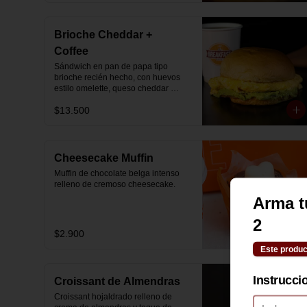
variedad. Nada está al azar. Todo 
está pensado para regalar una 
experiencia.

Brioche Cheddar +
────────────

Coffee
Sándwich en pan de papa tipo 
✨ Regala con tranquilidad

brioche recién hecho, con huevos 
estilo omelette, queso cheddar 
✔ Mensaje personalizado incluido

fundido y palta, más té o café a 
✔ Preparado el mismo día

$13.500
elección.

✔ Entrega puntual con horario a 
elección

Se envía en bolsa delivery.
✔ Reserva anticipada disponible

Desde 2021 creamos desayunos 
Cheesecake Muffin
pensados para que sorprendas y 
Muffin de chocolate belga intenso 
quedes bien, cuidando cada detalle 
relleno de cremoso cheesecake.
del proceso.

Arma t
Elige tu fecha, escribe tu mensaje y 
2
nosotros nos encargamos del resto.

$2.900
────────────

Este produc
🧡 Garantía The Breakfast

Instrucci
Croissant de Almendras
Si algo no llega como esperabas, 
Croissant hojaldrado relleno de 
escríbenos y lo resolvemos rápido.
