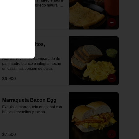
incluye: omelette con ingredientes a 
forma de empezar el día 💘
elección, un yogurt griego natural 
endulzado con mermelada de 
arándanos receta exclusiva The 
Breakfast y granola (endulzada con 
$11.500
miel), más un café o té a elección y 
un trozo de queque de zanahoria 
sin azúcar ni lactosa, endulzado con 
alulosa.
Huevos revueltos,
panera y palta
Huevos revueltos acompañado de 
pan madre blanco e integral hecho 
en casa más porción de palta.
$6.900
Marraqueta Bacon Egg
Exquisita marraqueta artesanal con 
huevos revueltos y tocino.
$7.500