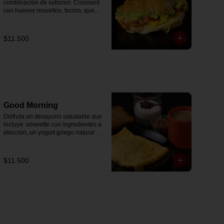
combinación de sabores: Croissant 
con huevos revueltos, tocino, queso 
mozzarella derretido y palta.
$11.500
Good Morning
Disfruta un desayuno saludable que 
incluye: omelette con ingredientes a 
elección, un yogurt griego natural 
endulzado con mermelada de 
arándanos receta exclusiva The 
Breakfast y granola (endulzada con 
$11.500
miel), más un café o té a elección y 
un trozo de queque de zanahoria 
sin azúcar ni lactosa, endulzado con 
alulosa.