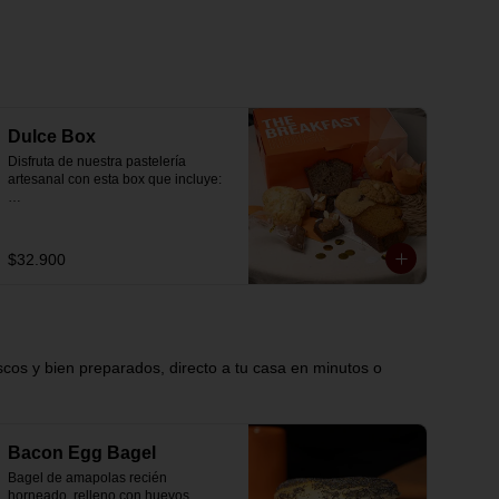
Nada al azar. Todo con dedicación.

mermelada de arándanos para 
- 2 scones con zeste de limón y 
untar, como en una auténtica 
chocolate al 31% de cacao.

💌 Mensaje personalizado incluido

boulangerie francesa.

- 1 galletón de avena con 
✨ Preparado el mismo día

mantequilla de maní y chocolate 
🚴‍♂️ Entrega rápida con horario a 
🌰 Tostadas Francesas

blanco al 31% de cacao.

elección

Con Nutella y berries de la estación.

- 2 mini brownie con manjar

📅 Disponible para ahora mismo o 
- 2 trufas de cacao
para reserva previa.

🥮 Muffin de Arándanos

Dulce Box
Esponjoso, con crumble (struessel) 
Disfruta de nuestra pastelería 
de mantequilla.

Compra con tranquilidad 🧡

artesanal con esta box que incluye:

🍋 Scone

✔️ Garantía The Breakfast: si algo no 
- 1 galletón con chips de chocolate 
Aromatizado con zeste de limón y 
llega como esperabas, escríbenos y 
al 55% de cacao.

chips de chocolate blanco 31% 
lo resolvemos rápido. Que tu 
- 2 mini muffin de arándanos

cacao.

$32.900
experiencia sea la mejor es nuestra 
- 1 trozo de banana bread

prioridad.

- 1 trozo de queque de zanahoria

🥐 Croissant de Almendras 

- 2 scones con zeste de limón y 
Relleno de crema de almendras y 
💳 Medios de pago: paga fácil y 
chocolate al 31% de cacao.

terminado con un delicado toque de 
seguro con Webpay, Apple Pay o 
- 1 galletón de avena con 
azúcar flor.

Google Pay. Aceptamos tarjetas de 
mantequilla de maní y chocolate 
cos y bien preparados, directo a tu casa en minutos o
débito, crédito, prepago y 
blanco al 31% de cacao.

 🥕 Queque Zanahoria (Sugar Free)

transferencia online.

- 2 mini brownie con manjar

Húmedo y especiado, pensado para 
- 2 trufas de cacao
disfrutar con equilibrio.

🔄 Cambios y devoluciones: si tu 
pedido agendado presenta algún 
🥜 Galleta de Avena 

Bacon Egg Bagel
inconveniente, contáctanos y 
Con mantequilla de maní y chips de 
Bagel de amapolas recién 
buscamos la mejor solución para ti.

chocolate blanco al 31% de cacao.

horneado, relleno con huevos 