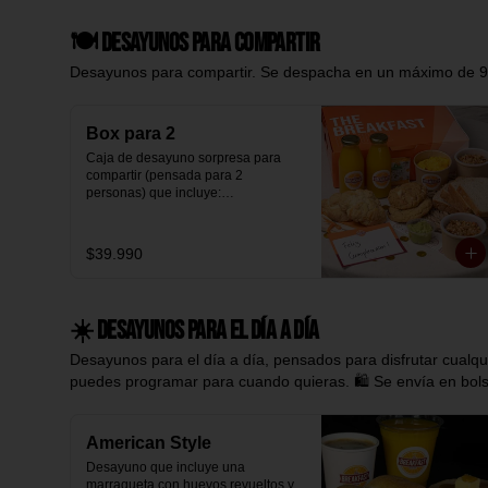
🍴 Servilleta + set de cubiertos.

Dentro de la caja encontrarás:

con mermelada de arándanos 
🕯️ Vela incluida para celebrar.

artesanal y granola hecha en casa.

🍽️ Desayunos para compartir
🥪 Focaccia Pesto 

- Exquisita galleta de chips de 
Cada elemento fue elegido para 
De romero y sal de mar, con queso 
chocolate al 55% de cacao.

Desayunos para compartir. Se despacha en un máximo de 90 
crear equilibrio, textura y contraste.

mozzarella fundido, jamón serrano, 
- Galletón de avena con mantequilla 
Nada al azar. Todo con dedicación.

tomate cherry confitado y pesto.

de maní y chips de chocolate blanco 
al 31% de cacao.

────────────

🥐 Croissant Pistacho

- Porción de palta

Box para 2
Relleno de crema de pistachos y 
- 2 bebestibles a elección (se 
✨ Regala con tranquilidad

Caja de desayuno sorpresa para 
terminado con un delicado 
envían para preparar)

compartir (pensada para 2 
espolvoreado de azúcar flor.

- 2 Jugo de naranja natural

✔ Mensaje personalizado incluido

personas) que incluye:

- Servilleta con cubiertos

✔ Preparado el mismo día

- Huevos revueltos con pan de 
 🌰 Porción de Nutella

💌 Puedes agregar una tarjeta con 
✔ Entrega puntual con horario a 
molde artesanal blanco e integral

Perfecta para untar y sumar un 
mensaje personalizado (opcional).

elección

- 2 Scones con zeste de limón y 
toque cremoso y chocolatoso a la 
$39.990
✔ Reserva anticipada disponible

chocolate blanco al 33% de cacao.

experiencia.

✅ Disponible todos los días, no es 
- 2 yogurt griego natural endulzado 
necesaria reserva previa.

Desde 2021 creamos desayunos 
con mermelada de arándanos 
🥮 Muffin de Arándanos

✅ 100% ingredientes frescos.

pensados para que sorprendas y 
artesanal y granola hecha en casa.

Esponjoso, con crumble (struessel) 
☀️ Desayunos para el día a día
✅ Panadería y pastelería artesanal 
quedes bien, cuidando cada detalle 
- Exquisita galleta de chips de 
de mantequilla.

hecha por nosotros todos los días.

del proceso.

chocolate al 55% de cacao.

Desayunos para el día a día, pensados para disfrutar cualq
⚡Envío Express de máximo 90 
- Galletón de avena con mantequilla 
🍫 Alfajor de Manjar

minutos. Elige el rango de horario 
puedes programar para cuando quieras. 🛍️ Se envía en bols
Elige tu fecha, escribe tu mensaje y 
de maní y chips de chocolate blanco 
Bañado en chocolate y con un sutil 
de entrega.
nosotros nos encargamos del resto.

al 31% de cacao.

toque de pistacho que equilibra 
- Porción de palta

dulzor y carácter.

────────────

- 2 bebestibles a elección (se 
American Style
envían para preparar)

🍋 Scone

Desayuno que incluye una 
🧡 Garantía The Breakfast

- 2 Jugo de naranja natural

Aromatizado con zeste de limón y 
marraqueta con huevos revueltos y 