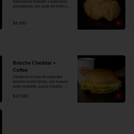
ligeramente húmedo y esponjoso, 
aromatizado con zeste de limón y 
chips de chocolate blanco 31% 
cacao. Perfecto para acompañar el 
café o disfrutar como un desayuno 
$4.000
dulce y equilibrado.
Brioche Cheddar +
Coffee
Sándwich en pan de papa tipo 
brioche recién hecho, con huevos 
estilo omelette, queso cheddar 
fundido y palta, más té o café a 
$13.500
elección.

Se envía en bolsa delivery.