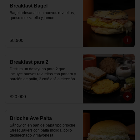
Breakfast Bagel
Bagel artesanal con huevos revueltos, 
queso mozzarella y jamón.
$8.900
Breakfast para 2
Disfruta un desayuno para 2 que 
incluye: huevos revueltos con panera y 
porción de palta, 2 café o té a elección, 2 
yogurt griego natural endulzado con 
mermelada de arándanos y granola 
hecha en casa, un mini brownie y galleta 
$20.000
de avena para compartir.
Brioche Ave Palta
Sándwich en pan de papa tipo brioche 
Street Bakers con palta molida, pollo 
desmechado y mayonesa.