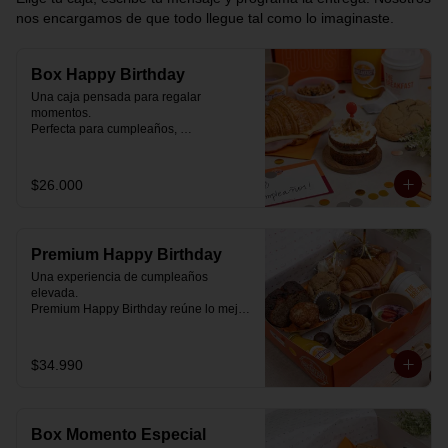
nos encargamos de que todo llegue tal como lo imaginaste.
Box Happy Birthday
Una caja pensada para regalar 
momentos.

Perfecta para cumpleaños, 
celebraciones o simplemente para decir 
“pensé en ti”.

$26.000
Cada box se prepara al momento con 
ingredientes reales y combinaciones 
diseñadas para elevar cualquier 
mañana.

Premium Happy Birthday
💝 Dentro de la caja encontrarás:

Una experiencia de cumpleaños 
elevada.

🥐 Croissant de mantequilla relleno con 
Premium Happy Birthday reúne lo mejor 
jamón y mozzarella suavemente 
de nuestros desayunos en una versión 
fundida.

más completa, pensada para quienes 
quieren regalar algo realmente especial.

$34.990
🍰 Carrot Cake con frosting de queso 
crema y dulce de leche.

🥐 Croissant de mantequilla

Relleno con jamón y mozzarella 
🥣 Yogurt griego con mermelada de 
suavemente fundida.

arándanos y granola receta exclusiva 
Box Momento Especial