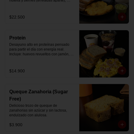
nutella y berries (enviadas aparte), 
acompañado de 2 té o café a elección y 
2 yogurt griego endulzado con 
mermelada de arándanos y granola 
$22.500
hecha en casa.
Protein
Desayuno alto en proteínas pensado 
para partir el día con energía real. 
Incluye: huevos revueltos con jamón, 
pan de molde blanco e integral, yogurt 
griego natural endulzado con 
mermelada de arándanos y granola 
$14.900
receta exclusiva The Breakfast, porción 
de mantequilla de maní natural y café o 
té a elección.
Queque Zanahoria (Sugar
Free)
Delicioso trozo de queque de 
zanahorias sin azúcar y sin lactosa, 
endulzado con alulosa.
$3.900