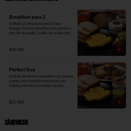
Breakfast para 2
Disfruta un desayuno para 2 que 
incluye: huevos revueltos con panera y 
porción de palta, 2 café o té a elección, 2 
yogurt griego natural endulzado con 
mermelada de arándanos y granola 
hecha en casa, un mini brownie y galleta 
$20.000
de avena para compartir.
Perfect Duo
Disfruta de huevos revueltos con panera 
y palta, más tostadas francesas con 
nutella y berries (enviadas aparte), 
acompañado de 2 té o café a elección y 
2 yogurt griego endulzado con 
mermelada de arándanos y granola 
$22.500
hecha en casa.
Sándwichs