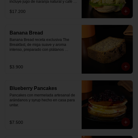
incluye jugo de naranja natural y café o 
té a elección.
$17.200
Banana Bread
Banana Bread receta exclusiva The 
Breakfast, de miga suave y aroma 
intenso, preparado con plátanos 
maduros y un toque de chips de 
chocolate.
$3.900
Blueberry Pancakes
Pancakes con mermelada artesanal de 
arándanos y syrup hecho en casa para 
untar.
$7.500