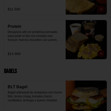
arándanos receta exclusiva The 
Breakfast y granola (endulzada con 
$11.500
miel), más un café o té a elección y un 
trozo de queque de zanahoria sin 
azúcar ni lactosa, endulzado con 
alulosa.
Protein
Desayuno alto en proteínas pensado 
para partir el día con energía real. 
Incluye: huevos revueltos con jamón, 
pan de molde blanco e integral, yogurt 
griego natural endulzado con 
mermelada de arándanos y granola 
$14.900
receta exclusiva The Breakfast, porción 
de mantequilla de maní natural y café o 
té a elección.
Bagels
BLT Bagel
Bagel artesanal de amapolas con huevo 
frito, tocino crispy, tomates cherry 
confitados, lechuga y queso cheddar.