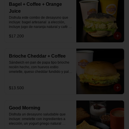
Bagel + Coffee + Orange
Juice
Disfruta este combo de desayuno que 
incluye: bagel artesanal  a elección, 
incluye jugo de naranja natural y café o 
té a elección.
$17.200
Brioche Cheddar + Coffee
Sándwich en pan de papa tipo brioche 
recién hecho, con huevos estilo 
omelette, queso cheddar fundido y palta, 
más té o café a elección.

Se envía en bolsa delivery.
$13.500
Good Morning
Disfruta un desayuno saludable que 
incluye: omelette con ingredientes a 
elección, un yogurt griego natural 
endulzado con mermelada de 