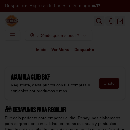
Despachos Express de Lunes a Domingo 🛵🧡
Login
¿Dónde quieres pedir?
Inicio
Ver Menú
Despacho
Acumula
Club BKF
Únete
Regístrate, gana puntos con tus compras y
canjealos por productos y más
🎁 Desayunos para regalar
El regalo perfecto para empezar el día. Desayunos elaborados
para sorprender, con calidad, entregas cuidadas y puntuales.
Elige tu caja, escribe tu mensaje y programa la entrega. Nosotros