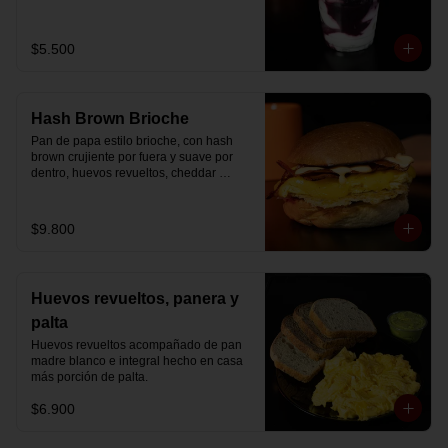
Disfrútalo en formato de 220 ml.
$5.500
Hash Brown Brioche
Pan de papa estilo brioche, con hash 
brown crujiente por fuera y suave por 
dentro, huevos revueltos, cheddar 
fundido, tocino ahumado y nuestra salsa 
especial… un sándwich diseñado para 
partir el día en modo desayuno buffet.
$9.800
Huevos revueltos, panera y
palta
Huevos revueltos acompañado de pan 
madre blanco e integral hecho en casa 
más porción de palta.
$6.900