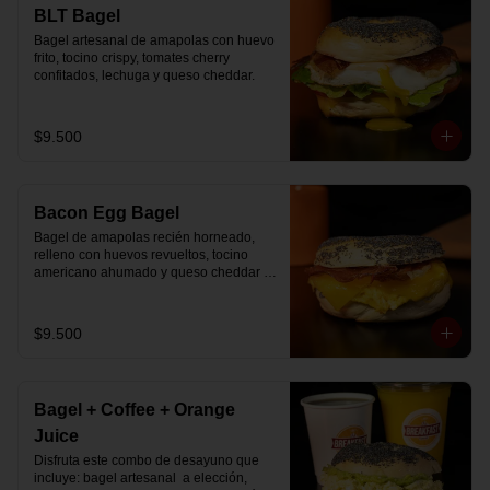
🚴‍♂️ Entrega rápida con horario a elección

BLT Bagel
📅 Disponible desde ya para reserva 
Bagel artesanal de amapolas con huevo 
previa
frito, tocino crispy, tomates cherry 
confitados, lechuga y queso cheddar.
$9.500
Bacon Egg Bagel
Bagel de amapolas recién horneado, 
relleno con huevos revueltos, tocino 
americano ahumado y queso cheddar 
suavemente fundido.
$9.500
Bagel + Coffee + Orange
Juice
Disfruta este combo de desayuno que 
incluye: bagel artesanal  a elección, 