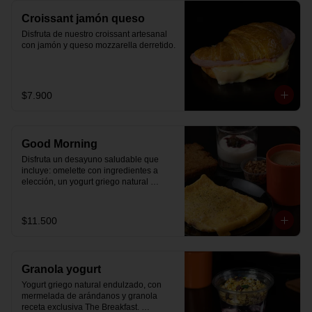
Croissant jamón queso
Disfruta de nuestro croissant artesanal 
con jamón y queso mozzarella derretido.
$7.900
Good Morning
Disfruta un desayuno saludable que 
incluye: omelette con ingredientes a 
elección, un yogurt griego natural 
endulzado con mermelada de 
arándanos receta exclusiva The 
Breakfast y granola (endulzada con 
$11.500
miel), más un café o té a elección y un 
trozo de queque de zanahoria sin 
azúcar ni lactosa, endulzado con 
alulosa.
Granola yogurt
Yogurt griego natural endulzado, con 
mermelada de arándanos y granola 
receta exclusiva The Breakfast. 