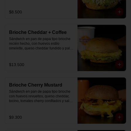
$8.500
Brioche Cheddar + Coffee
Sándwich en pan de papa tipo brioche 
recién hecho, con huevos estilo 
omelette, queso cheddar fundido y palta, 
más té o café a elección.

Se envía en bolsa delivery.
$13.500
Brioche Cherry Mustard
Sándwich en pan de papa tipo brioche 
con huevos revueltos, queso cheddar, 
tocino, tomates cherry confitados y salsa 
especial.
$9.300