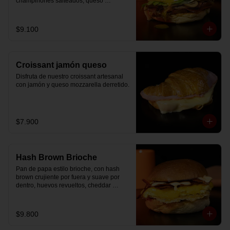
champiñones salteados, queso 
mozzarella derretido, lechuga, huevo 
frito y nuestra salsa especial.
$9.100
Croissant jamón queso
Disfruta de nuestro croissant artesanal 
con jamón y queso mozzarella derretido.
$7.900
Hash Brown Brioche
Pan de papa estilo brioche, con hash 
brown crujiente por fuera y suave por 
dentro, huevos revueltos, cheddar 
fundido, tocino ahumado y nuestra salsa 
especial… un sándwich diseñado para 
partir el día en modo desayuno buffet.
$9.800