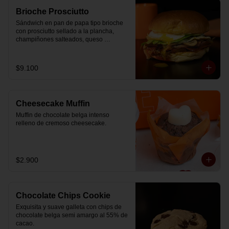
Brioche Prosciutto
Sándwich en pan de papa tipo brioche 
con prosciutto sellado a la plancha, 
champiñones salteados, queso 
mozzarella derretido, lechuga, huevo 
frito y nuestra salsa especial.
$9.100
Cheesecake Muffin
Muffin de chocolate belga intenso 
relleno de cremoso cheesecake.
$2.900
Chocolate Chips Cookie
Exquisita y suave galleta con chips de 
chocolate belga semi amargo al 55% de  
cacao.