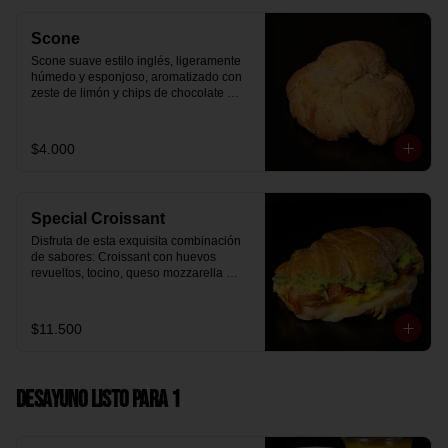
Scone
Scone suave estilo inglés, ligeramente 
húmedo y esponjoso, aromatizado con 
zeste de limón y chips de chocolate 
blanco 31% cacao. Perfecto para 
acompañar el café o disfrutar como un 
desayuno dulce y equilibrado.
$4.000
Special Croissant
Disfruta de esta exquisita combinación 
de sabores: Croissant con huevos 
revueltos, tocino, queso mozzarella 
derretido y palta.
$11.500
Desayuno Listo para 1