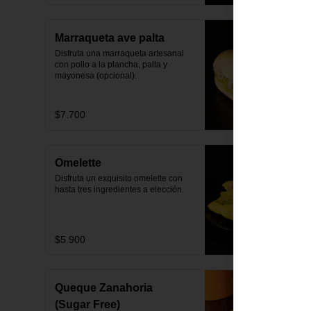
Marraqueta ave palta
Disfruta una marraqueta artesanal 
con pollo a la plancha, palta y 
mayonesa (opcional).
$7.700
Omelette
Disfruta un exquisito omelette con 
hasta tres ingredientes a elección.
$5.900
Queque Zanahoria
(Sugar Free)