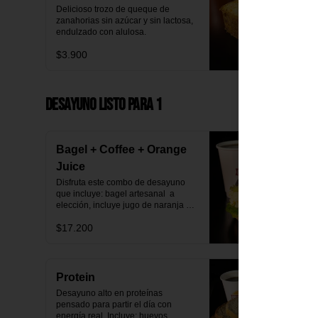
Delicioso trozo de queque de 
zanahorias sin azúcar y sin lactosa, 
endulzado con alulosa.
$3.900
Desayuno Listo para 1
Bagel + Coffee + Orange
Juice
Disfruta este combo de desayuno 
que incluye: bagel artesanal  a 
elección, incluye jugo de naranja 
natural y café o té a elección.
$17.200
Protein
Desayuno alto en proteínas 
pensado para partir el día con 
energía real. Incluye: huevos 