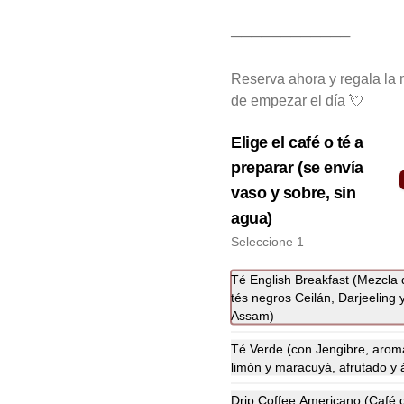
────────────
Muffin de Arándanos
Esponjoso mini muffin con 
Reserva ahora y regala la 
arándanos, con zeste de naranja y 
topping de Streusel.
de empezar el día 💘
Elige el café o té a
$2.000
preparar (se envía
vaso y sobre, sin
Perfect Duo
agua)
Disfruta de huevos revueltos con 
Seleccione 1
panera y palta, más tostadas 
francesas con nutella y berries 
(enviadas aparte), acompañado de 
Té English Breakfast (Mezcla 
2 té o café a elección y 2 yogurt 
tés negros Ceilán, Darjeeling 
griego endulzado con mermelada 
$22.500
Assam)
de arándanos y granola hecha en 
casa.
Té Verde (con Jengibre, arom
limón y maracuyá, afrutado y 
Scone
Scone suave estilo inglés, 
Drip Coffee Americano (Café 