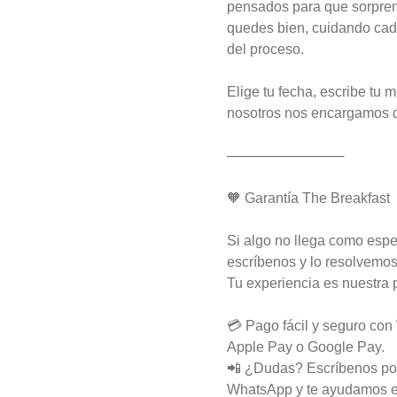
artesanal con jamón y queso 
pensados para que sorpre
mozzarella derretido.
quedes bien, cuidando cad
del proceso.
$7.900
Elige tu fecha, escribe tu 
nosotros nos encargamos d
Hash Brown Brioche
Pan de papa estilo brioche, con 
────────────
hash brown crujiente por fuera y 
suave por dentro, huevos revueltos, 
cheddar fundido, tocino ahumado y 
🧡 Garantía The Breakfast
nuestra salsa especial… un 
sándwich diseñado para partir el día 
$9.800
en modo desayuno buffet.
Si algo no llega como esp
escríbenos y lo resolvemos
Tu experiencia es nuestra p
Marraqueta Avocado
Fried Egg
💳 Pago fácil y seguro co
Exquisita marraqueta artesanal con 
palta y un huevo a la plancha.
Apple Pay o Google Pay.
📲 ¿Dudas? Escríbenos po
$6.700
WhatsApp y te ayudamos e