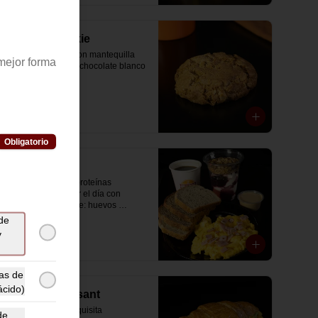
Oatmeal Cookie
Galleta de avena con mantequilla 
mejor forma
de maní y chips de chocolate blanco 
al 31% de cacao.
$4.000
Obligatorio
Protein
Desayuno alto en proteínas 
pensado para partir el día con 
energía real. Incluye: huevos 
revueltos con jamón, pan de molde 
de
blanco e integral, yogurt griego 
y
natural endulzado con mermelada 
$14.900
de arándanos y granola receta 
exclusiva The Breakfast, porción de 
mantequilla de maní natural y café o 
as de
té a elección.
ácido)
Special Croissant
Disfruta de esta exquisita 
de