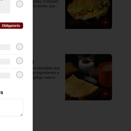
combinación de sabores: Croissant 
con huevos revueltos, tocino, queso 
mozzarella derretido y palta.
$11.500
Obligatorio
Good Morning
Disfruta un desayuno saludable que 
incluye: omelette con ingredientes a 
elección, un yogurt griego natural 
endulzado con mermelada de 
arándanos receta exclusiva The 
es
Breakfast y granola (endulzada con 
$11.500
miel), más un café o té a elección y 
un trozo de queque de zanahoria 
sin azúcar ni lactosa, endulzado con 
alulosa.