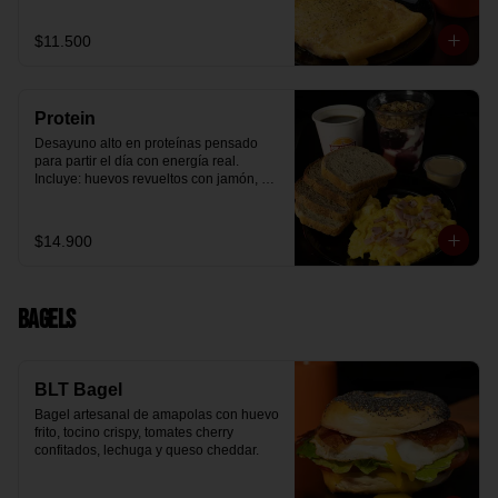
arándanos receta exclusiva The 
Breakfast y granola (endulzada con 
$11.500
miel), más un café o té a elección y un 
trozo de queque de zanahoria sin 
azúcar ni lactosa, endulzado con 
alulosa.
Protein
Desayuno alto en proteínas pensado 
para partir el día con energía real. 
Incluye: huevos revueltos con jamón, 
pan de molde blanco e integral, yogurt 
griego natural endulzado con 
mermelada de arándanos y granola 
$14.900
receta exclusiva The Breakfast, porción 
de mantequilla de maní natural y café o 
té a elección.
Bagels
BLT Bagel
Bagel artesanal de amapolas con huevo 
frito, tocino crispy, tomates cherry 
confitados, lechuga y queso cheddar.