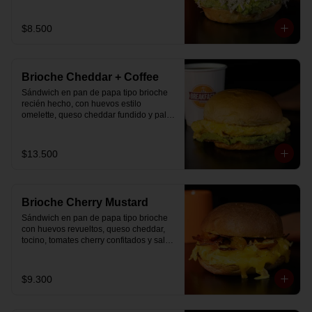
$8.500
Brioche Cheddar + Coffee
Sándwich en pan de papa tipo brioche 
recién hecho, con huevos estilo 
omelette, queso cheddar fundido y palta, 
más té o café a elección.

Se envía en bolsa delivery.
$13.500
Brioche Cherry Mustard
Sándwich en pan de papa tipo brioche 
con huevos revueltos, queso cheddar, 
tocino, tomates cherry confitados y salsa 
especial.
$9.300