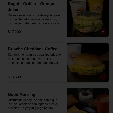
Bagel + Coffee + Orange
Juice
Disfruta este combo de desayuno que 
incluye: bagel artesanal  a elección, 
incluye jugo de naranja natural y café o 
té a elección.
$17.200
Brioche Cheddar + Coffee
Sándwich en pan de papa tipo brioche 
recién hecho, con huevos estilo 
omelette, queso cheddar fundido y palta, 
más té o café a elección.

Se envía en bolsa delivery.
$13.500
Good Morning
Disfruta un desayuno saludable que 
incluye: omelette con ingredientes a 
elección, un yogurt griego natural 
endulzado con mermelada de 