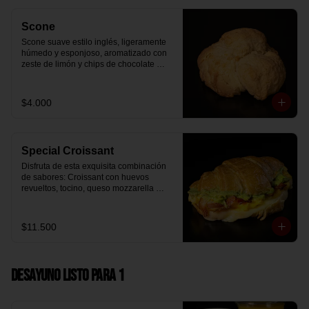
Scone
Scone suave estilo inglés, ligeramente 
húmedo y esponjoso, aromatizado con 
zeste de limón y chips de chocolate 
blanco 31% cacao. Perfecto para 
acompañar el café o disfrutar como un 
desayuno dulce y equilibrado.
$4.000
Special Croissant
Disfruta de esta exquisita combinación 
de sabores: Croissant con huevos 
revueltos, tocino, queso mozzarella 
derretido y palta.
$11.500
Desayuno Listo para 1