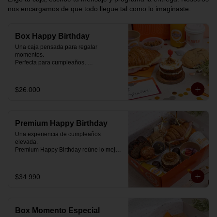
nos encargamos de que todo llegue tal como lo imaginaste.
Box Happy Birthday
Una caja pensada para regalar 
momentos.

Perfecta para cumpleaños, 
celebraciones o simplemente para decir 
“pensé en ti”.

$26.000
Cada box se prepara al momento con 
ingredientes reales y combinaciones 
diseñadas para elevar cualquier 
mañana.

Premium Happy Birthday
💝 Dentro de la caja encontrarás:

Una experiencia de cumpleaños 
elevada.

🥐 Croissant de mantequilla relleno con 
Premium Happy Birthday reúne lo mejor 
jamón y mozzarella suavemente 
de nuestros desayunos en una versión 
fundida.

más completa, pensada para quienes 
quieren regalar algo realmente especial.

$34.990
🍰 Carrot Cake con frosting de queso 
crema y dulce de leche.

🥐 Croissant de mantequilla

Relleno con jamón y mozzarella 
🥣 Yogurt griego con mermelada de 
suavemente fundida.

arándanos y granola receta exclusiva 
Box Momento Especial