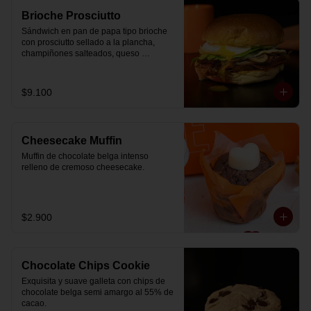
Brioche Prosciutto
Sándwich en pan de papa tipo brioche 
con prosciutto sellado a la plancha, 
champiñones salteados, queso 
mozzarella derretido, lechuga, huevo 
frito y nuestra salsa especial.
$9.100
Cheesecake Muffin
Muffin de chocolate belga intenso 
relleno de cremoso cheesecake.
$2.900
Chocolate Chips Cookie
Exquisita y suave galleta con chips de 
chocolate belga semi amargo al 55% de  
cacao.