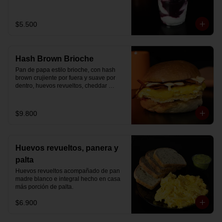
Disfrútalo en formato de 220 ml.
$5.500
Hash Brown Brioche
Pan de papa estilo brioche, con hash 
brown crujiente por fuera y suave por 
dentro, huevos revueltos, cheddar 
fundido, tocino ahumado y nuestra salsa 
especial… un sándwich diseñado para 
partir el día en modo desayuno buffet.
$9.800
Huevos revueltos, panera y
palta
Huevos revueltos acompañado de pan 
madre blanco e integral hecho en casa 
más porción de palta.
$6.900