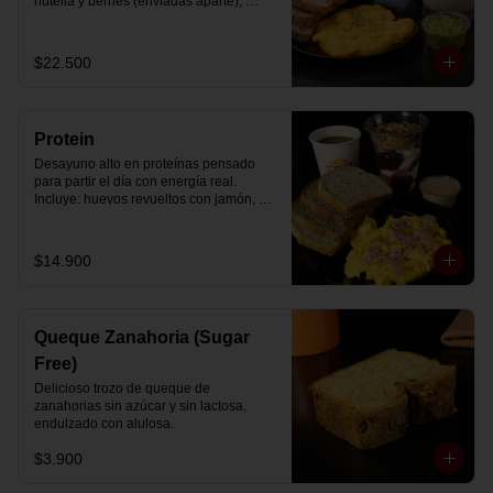
nutella y berries (enviadas aparte), 
acompañado de 2 té o café a elección y 
2 yogurt griego endulzado con 
mermelada de arándanos y granola 
$22.500
hecha en casa.
Protein
Desayuno alto en proteínas pensado 
para partir el día con energía real. 
Incluye: huevos revueltos con jamón, 
pan de molde blanco e integral, yogurt 
griego natural endulzado con 
mermelada de arándanos y granola 
$14.900
receta exclusiva The Breakfast, porción 
de mantequilla de maní natural y café o 
té a elección.
Queque Zanahoria (Sugar
Free)
Delicioso trozo de queque de 
zanahorias sin azúcar y sin lactosa, 
endulzado con alulosa.
$3.900