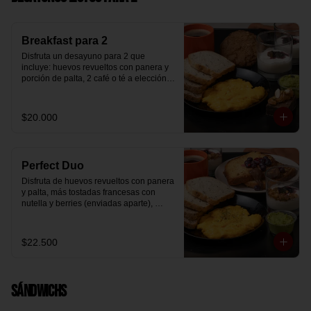
Breakfast para 2
Disfruta un desayuno para 2 que 
incluye: huevos revueltos con panera y 
porción de palta, 2 café o té a elección, 2 
yogurt griego natural endulzado con 
mermelada de arándanos y granola 
hecha en casa, un mini brownie y galleta 
$20.000
de avena para compartir.
Perfect Duo
Disfruta de huevos revueltos con panera 
y palta, más tostadas francesas con 
nutella y berries (enviadas aparte), 
acompañado de 2 té o café a elección y 
2 yogurt griego endulzado con 
mermelada de arándanos y granola 
$22.500
hecha en casa.
Sándwichs