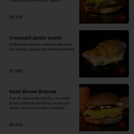
champiñones salteados, queso 
mozzarella derretido, lechuga, huevo 
frito y nuestra salsa especial.
$9.100
Croissant jamón queso
Disfruta de nuestro croissant artesanal 
con jamón y queso mozzarella derretido.
$7.900
Hash Brown Brioche
Pan de papa estilo brioche, con hash 
brown crujiente por fuera y suave por 
dentro, huevos revueltos, cheddar 
fundido, tocino ahumado y nuestra salsa 
especial… un sándwich diseñado para 
partir el día en modo desayuno buffet.
$9.800