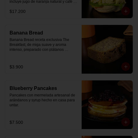
incluye jugo de naranja natural y café o 
té a elección.
$17.200
Banana Bread
Banana Bread receta exclusiva The 
Breakfast, de miga suave y aroma 
intenso, preparado con plátanos 
maduros y un toque de chips de 
chocolate.
$3.900
Blueberry Pancakes
Pancakes con mermelada artesanal de 
arándanos y syrup hecho en casa para 
untar.
$7.500