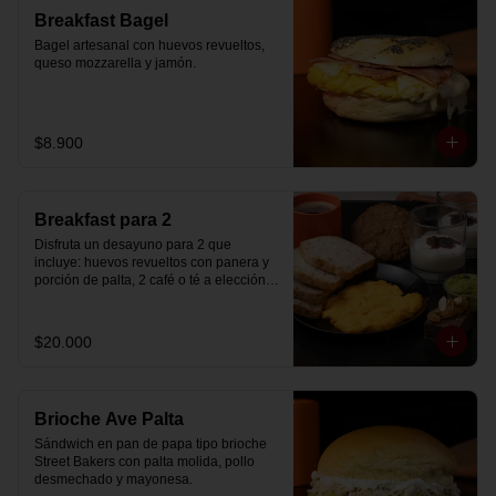
Breakfast Bagel
Bagel artesanal con huevos revueltos, 
queso mozzarella y jamón.
$8.900
Breakfast para 2
Disfruta un desayuno para 2 que 
incluye: huevos revueltos con panera y 
porción de palta, 2 café o té a elección, 2 
yogurt griego natural endulzado con 
mermelada de arándanos y granola 
hecha en casa, un mini brownie y galleta 
$20.000
de avena para compartir.
Brioche Ave Palta
Sándwich en pan de papa tipo brioche 
Street Bakers con palta molida, pollo 
desmechado y mayonesa.