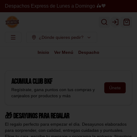
Despachos Express de Lunes a Domingo 🛵🧡
Login
¿Dónde quieres pedir?
Inicio
Ver Menú
Despacho
Acumula
Club BKF
Únete
Regístrate, gana puntos con tus compras y
canjealos por productos y más
🎁 Desayunos para regalar
El regalo perfecto para empezar el día. Desayunos elaborados
para sorprender, con calidad, entregas cuidadas y puntuales.
Elige tu caja, escribe tu mensaje y programa la entrega. Nosotros