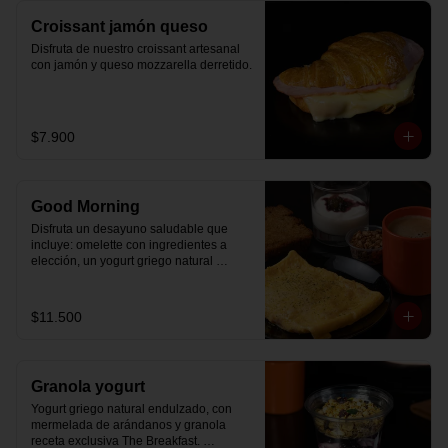
Croissant jamón queso
Disfruta de nuestro croissant artesanal 
con jamón y queso mozzarella derretido.
$7.900
Good Morning
Disfruta un desayuno saludable que 
incluye: omelette con ingredientes a 
elección, un yogurt griego natural 
endulzado con mermelada de 
arándanos receta exclusiva The 
Breakfast y granola (endulzada con 
$11.500
miel), más un café o té a elección y un 
trozo de queque de zanahoria sin 
azúcar ni lactosa, endulzado con 
alulosa.
Granola yogurt
Yogurt griego natural endulzado, con 
mermelada de arándanos y granola 
receta exclusiva The Breakfast. 