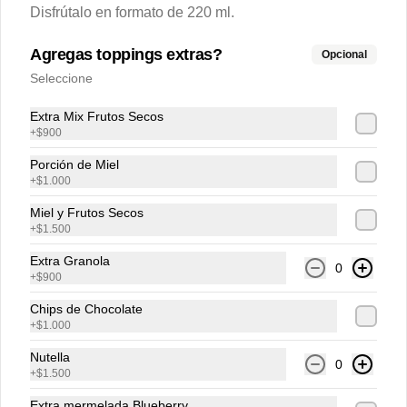
Disfrútalo en formato de 220 ml.
Cheesecake Muffin
Agregas toppings extras?
Opcional
Muffin de chocolate belga intenso 
Seleccione
relleno de cremoso cheesecake.
Extra Mix Frutos Secos
+
$900
$2.900
Porción de Miel
+
$1.000
Miel y Frutos Secos
Chocolate Chips Cookie
+
$1.500
Exquisita y suave galleta con chips de 
chocolate belga semi amargo al 55% de  
Extra Granola
cacao.
0
+
$900
Chips de Chocolate
$4.200
+
$1.000
Nutella
0
+
$1.500
Croissant de Almendras
Croissant hojaldrado relleno de crema 
Extra mermelada Blueberry