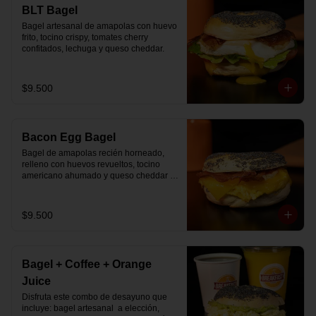
🚴‍♂️ Entrega rápida con horario a elección

BLT Bagel
📅 Disponible desde ya para reserva 
Bagel artesanal de amapolas con huevo 
previa
frito, tocino crispy, tomates cherry 
confitados, lechuga y queso cheddar.
$9.500
Bacon Egg Bagel
Bagel de amapolas recién horneado, 
relleno con huevos revueltos, tocino 
americano ahumado y queso cheddar 
suavemente fundido.
$9.500
Bagel + Coffee + Orange
Juice
Disfruta este combo de desayuno que 
incluye: bagel artesanal  a elección, 