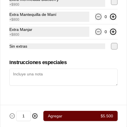
de almendras y toque de azúcar flor. 
+
$900
Ideal para un desayuno dulce junto al 
café.
Extra Mantequilla de Maní
0
+
$800
$4.900
Extra Manjar
0
+
$800
Muffin de Arándanos
Sin extras
Esponjoso mini muffin con arándanos, 
con zeste de naranja y topping de 
Streusel.
Instrucciones especiales
$2.000
Oatmeal Cookie
Galleta de avena con mantequilla de 
maní y chips de chocolate blanco al 31% 
de cacao.
Agregar
$5.500
$4.000