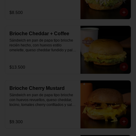
$8.500
Brioche Cheddar + Coffee
Sándwich en pan de papa tipo brioche 
recién hecho, con huevos estilo 
omelette, queso cheddar fundido y palta, 
más té o café a elección.

Se envía en bolsa delivery.
$13.500
Brioche Cherry Mustard
Sándwich en pan de papa tipo brioche 
con huevos revueltos, queso cheddar, 
tocino, tomates cherry confitados y salsa 
especial.
$9.300