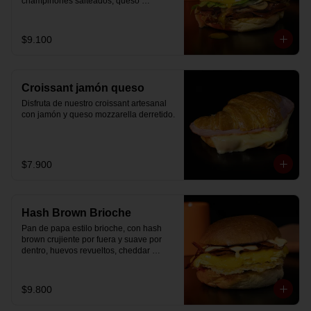
champiñones salteados, queso 
mozzarella derretido, lechuga, huevo 
frito y nuestra salsa especial.
$9.100
Croissant jamón queso
Disfruta de nuestro croissant artesanal 
con jamón y queso mozzarella derretido.
$7.900
Hash Brown Brioche
Pan de papa estilo brioche, con hash 
brown crujiente por fuera y suave por 
dentro, huevos revueltos, cheddar 
fundido, tocino ahumado y nuestra salsa 
especial… un sándwich diseñado para 
partir el día en modo desayuno buffet.
$9.800