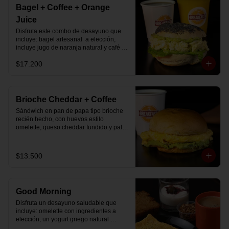
Bagel + Coffee + Orange
Juice
Disfruta este combo de desayuno que 
incluye: bagel artesanal  a elección, 
incluye jugo de naranja natural y café o 
té a elección.
$17.200
Brioche Cheddar + Coffee
Sándwich en pan de papa tipo brioche 
recién hecho, con huevos estilo 
omelette, queso cheddar fundido y palta, 
más té o café a elección.

Se envía en bolsa delivery.
$13.500
Good Morning
Disfruta un desayuno saludable que 
incluye: omelette con ingredientes a 
elección, un yogurt griego natural 
endulzado con mermelada de 