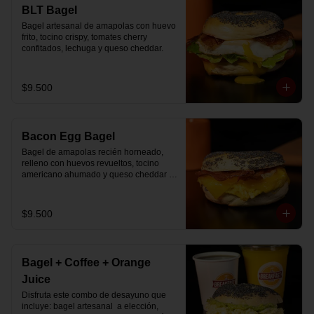
🚴‍♂️ Entrega rápida con horario a elección

BLT Bagel
📅 Disponible desde ya para reserva 
Bagel artesanal de amapolas con huevo 
previa
frito, tocino crispy, tomates cherry 
confitados, lechuga y queso cheddar.
$9.500
Bacon Egg Bagel
Bagel de amapolas recién horneado, 
relleno con huevos revueltos, tocino 
americano ahumado y queso cheddar 
suavemente fundido.
$9.500
Bagel + Coffee + Orange
Juice
Disfruta este combo de desayuno que 
incluye: bagel artesanal  a elección, 