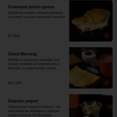
Croissant jamón queso
Disfruta de nuestro croissant artesanal 
con jamón y queso mozzarella derretido.
$7.900
Good Morning
Disfruta un desayuno saludable que 
incluye: omelette con ingredientes a 
elección, un yogurt griego natural 
endulzado con mermelada de 
arándanos receta exclusiva The 
Breakfast y granola (endulzada con 
$11.500
miel), más un café o té a elección y un 
trozo de queque de zanahoria sin 
azúcar ni lactosa, endulzado con 
alulosa.
Granola yogurt
Yogurt griego natural endulzado, con 
mermelada de arándanos y granola 
receta exclusiva The Breakfast. 