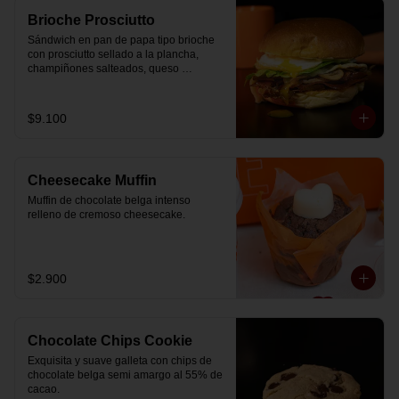
Brioche Prosciutto
Sándwich en pan de papa tipo brioche 
con prosciutto sellado a la plancha, 
champiñones salteados, queso 
mozzarella derretido, lechuga, huevo 
frito y nuestra salsa especial.
$9.100
Cheesecake Muffin
Muffin de chocolate belga intenso 
relleno de cremoso cheesecake.
$2.900
Chocolate Chips Cookie
Exquisita y suave galleta con chips de 
chocolate belga semi amargo al 55% de  
cacao.