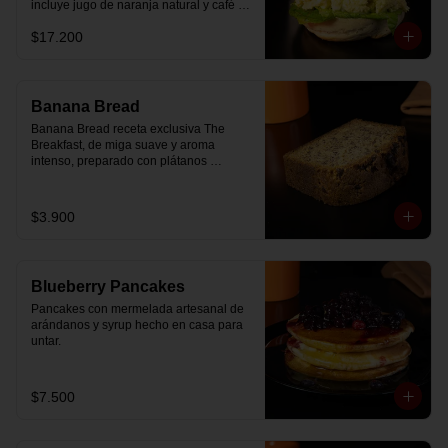
incluye jugo de naranja natural y café o 
té a elección.
$17.200
Banana Bread
Banana Bread receta exclusiva The 
Breakfast, de miga suave y aroma 
intenso, preparado con plátanos 
maduros y un toque de chips de 
chocolate.
$3.900
Blueberry Pancakes
Pancakes con mermelada artesanal de 
arándanos y syrup hecho en casa para 
untar.
$7.500