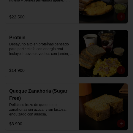
nutella y berries (enviadas aparte), 
acompañado de 2 té o café a elección y 
2 yogurt griego endulzado con 
mermelada de arándanos y granola 
$22.500
hecha en casa.
Protein
Desayuno alto en proteínas pensado 
para partir el día con energía real. 
Incluye: huevos revueltos con jamón, 
pan de molde blanco e integral, yogurt 
griego natural endulzado con 
mermelada de arándanos y granola 
$14.900
receta exclusiva The Breakfast, porción 
de mantequilla de maní natural y café o 
té a elección.
Queque Zanahoria (Sugar
Free)
Delicioso trozo de queque de 
zanahorias sin azúcar y sin lactosa, 
endulzado con alulosa.
$3.900