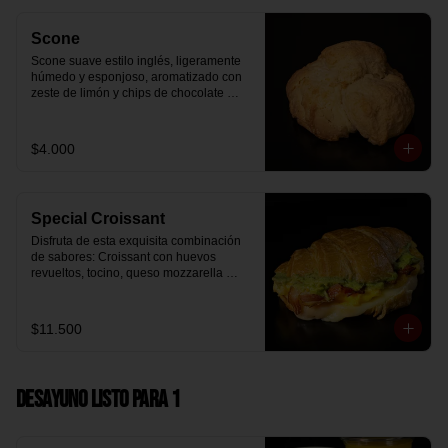
Scone
Scone suave estilo inglés, ligeramente 
húmedo y esponjoso, aromatizado con 
zeste de limón y chips de chocolate 
blanco 31% cacao. Perfecto para 
acompañar el café o disfrutar como un 
desayuno dulce y equilibrado.
$4.000
Special Croissant
Disfruta de esta exquisita combinación 
de sabores: Croissant con huevos 
revueltos, tocino, queso mozzarella 
derretido y palta.
$11.500
Desayuno Listo para 1