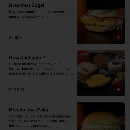
Breakfast Bagel
Bagel artesanal con huevos revueltos, 
queso mozzarella y jamón.
$8.900
Breakfast para 2
Disfruta un desayuno para 2 que 
incluye: huevos revueltos con panera y 
porción de palta, 2 café o té a elección, 2 
yogurt griego natural endulzado con 
mermelada de arándanos y granola 
hecha en casa, un mini brownie y galleta 
$20.000
de avena para compartir.
Brioche Ave Palta
Sándwich en pan de papa tipo brioche 
Street Bakers con palta molida, pollo 
desmechado y mayonesa.