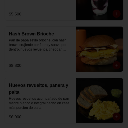
Disfrútalo en formato de 220 ml.
$5.500
Hash Brown Brioche
Pan de papa estilo brioche, con hash 
brown crujiente por fuera y suave por 
dentro, huevos revueltos, cheddar 
fundido, tocino ahumado y nuestra salsa 
especial… un sándwich diseñado para 
partir el día en modo desayuno buffet.
$9.800
Huevos revueltos, panera y
palta
Huevos revueltos acompañado de pan 
madre blanco e integral hecho en casa 
más porción de palta.
$6.900