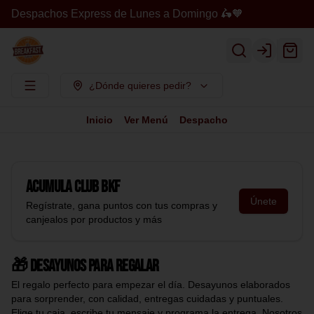
Despachos Express de Lunes a Domingo 🛵🧡
Login
¿Dónde quieres pedir?
Inicio
Ver Menú
Despacho
Acumula
Club BKF
Únete
Regístrate, gana puntos con tus compras y
canjealos por productos y más
🎁 Desayunos para regalar
El regalo perfecto para empezar el día. Desayunos elaborados
para sorprender, con calidad, entregas cuidadas y puntuales.
Elige tu caja, escribe tu mensaje y programa la entrega. Nosotros