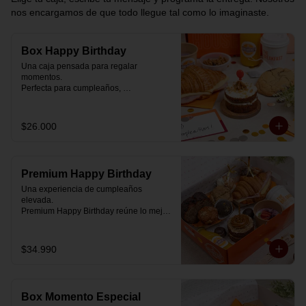
nos encargamos de que todo llegue tal como lo imaginaste.
Box Happy Birthday
Una caja pensada para regalar 
momentos.

Perfecta para cumpleaños, 
celebraciones o simplemente para decir 
“pensé en ti”.

$26.000
Cada box se prepara al momento con 
ingredientes reales y combinaciones 
diseñadas para elevar cualquier 
mañana.

Premium Happy Birthday
💝 Dentro de la caja encontrarás:

Una experiencia de cumpleaños 
elevada.

🥐 Croissant de mantequilla relleno con 
Premium Happy Birthday reúne lo mejor 
jamón y mozzarella suavemente 
de nuestros desayunos en una versión 
fundida.

más completa, pensada para quienes 
quieren regalar algo realmente especial.

$34.990
🍰 Carrot Cake con frosting de queso 
crema y dulce de leche.

🥐 Croissant de mantequilla

Relleno con jamón y mozzarella 
🥣 Yogurt griego con mermelada de 
suavemente fundida.

arándanos y granola receta exclusiva 
Box Momento Especial