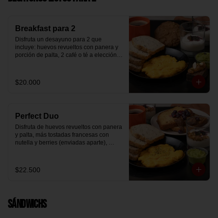
Breakfast para 2
Disfruta un desayuno para 2 que 
incluye: huevos revueltos con panera y 
porción de palta, 2 café o té a elección, 2 
yogurt griego natural endulzado con 
mermelada de arándanos y granola 
hecha en casa, un mini brownie y galleta 
$20.000
de avena para compartir.
Perfect Duo
Disfruta de huevos revueltos con panera 
y palta, más tostadas francesas con 
nutella y berries (enviadas aparte), 
acompañado de 2 té o café a elección y 
2 yogurt griego endulzado con 
mermelada de arándanos y granola 
$22.500
hecha en casa.
Sándwichs