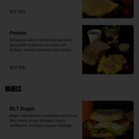
arándanos receta exclusiva The 
Breakfast y granola (endulzada con 
$11.500
miel), más un café o té a elección y un 
trozo de queque de zanahoria sin 
azúcar ni lactosa, endulzado con 
alulosa.
Protein
Desayuno alto en proteínas pensado 
para partir el día con energía real. 
Incluye: huevos revueltos con jamón, 
pan de molde blanco e integral, yogurt 
griego natural endulzado con 
mermelada de arándanos y granola 
$14.900
receta exclusiva The Breakfast, porción 
de mantequilla de maní natural y café o 
té a elección.
Bagels
BLT Bagel
Bagel artesanal de amapolas con huevo 
frito, tocino crispy, tomates cherry 
confitados, lechuga y queso cheddar.