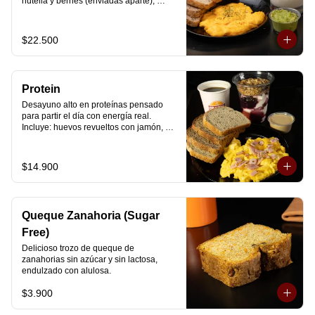
nutella y berries (enviadas aparte), 
acompañado de 2 té o café a elección y 
2 yogurt griego endulzado con 
mermelada de arándanos y granola 
$22.500
hecha en casa.
Protein
Desayuno alto en proteínas pensado 
para partir el día con energía real. 
Incluye: huevos revueltos con jamón, 
pan de molde blanco e integral, yogurt 
griego natural endulzado con 
mermelada de arándanos y granola 
$14.900
receta exclusiva The Breakfast, porción 
de mantequilla de maní natural y café o 
té a elección.
Queque Zanahoria (Sugar
Free)
Delicioso trozo de queque de 
zanahorias sin azúcar y sin lactosa, 
endulzado con alulosa.
$3.900