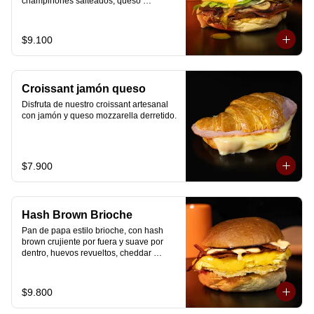
champiñones salteados, queso 
mozzarella derretido, lechuga, huevo 
frito y nuestra salsa especial.
$9.100
Croissant jamón queso
Disfruta de nuestro croissant artesanal 
con jamón y queso mozzarella derretido.
$7.900
Hash Brown Brioche
Pan de papa estilo brioche, con hash 
brown crujiente por fuera y suave por 
dentro, huevos revueltos, cheddar 
fundido, tocino ahumado y nuestra salsa 
especial… un sándwich diseñado para 
partir el día en modo desayuno buffet.
$9.800