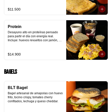
arándanos receta exclusiva The 
Breakfast y granola (endulzada con 
$11.500
miel), más un café o té a elección y un 
trozo de queque de zanahoria sin 
azúcar ni lactosa, endulzado con 
alulosa.
Protein
Desayuno alto en proteínas pensado 
para partir el día con energía real. 
Incluye: huevos revueltos con jamón, 
pan de molde blanco e integral, yogurt 
griego natural endulzado con 
mermelada de arándanos y granola 
$14.900
receta exclusiva The Breakfast, porción 
de mantequilla de maní natural y café o 
té a elección.
Bagels
BLT Bagel
Bagel artesanal de amapolas con huevo 
frito, tocino crispy, tomates cherry 
confitados, lechuga y queso cheddar.