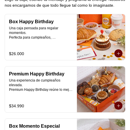
nos encargamos de que todo llegue tal como lo imaginaste.
Box Happy Birthday
Una caja pensada para regalar 
momentos.

Perfecta para cumpleaños, 
celebraciones o simplemente para decir 
“pensé en ti”.

$26.000
Cada box se prepara al momento con 
ingredientes reales y combinaciones 
diseñadas para elevar cualquier 
mañana.

Premium Happy Birthday
💝 Dentro de la caja encontrarás:

Una experiencia de cumpleaños 
elevada.

🥐 Croissant de mantequilla relleno con 
Premium Happy Birthday reúne lo mejor 
jamón y mozzarella suavemente 
de nuestros desayunos en una versión 
fundida.

más completa, pensada para quienes 
quieren regalar algo realmente especial.

$34.990
🍰 Carrot Cake con frosting de queso 
crema y dulce de leche.

🥐 Croissant de mantequilla

Relleno con jamón y mozzarella 
🥣 Yogurt griego con mermelada de 
suavemente fundida.

arándanos y granola receta exclusiva 
Box Momento Especial