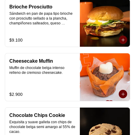
Brioche Prosciutto
Sándwich en pan de papa tipo brioche 
con prosciutto sellado a la plancha, 
champiñones salteados, queso 
mozzarella derretido, lechuga, huevo 
frito y nuestra salsa especial.
$9.100
Cheesecake Muffin
Muffin de chocolate belga intenso 
relleno de cremoso cheesecake.
$2.900
Chocolate Chips Cookie
Exquisita y suave galleta con chips de 
chocolate belga semi amargo al 55% de  
cacao.