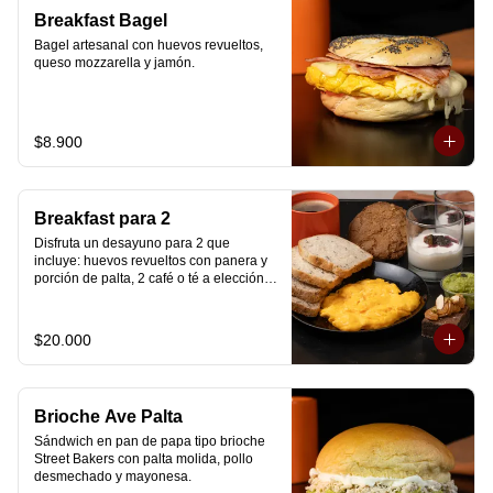
Breakfast Bagel
Bagel artesanal con huevos revueltos, 
queso mozzarella y jamón.
$8.900
Breakfast para 2
Disfruta un desayuno para 2 que 
incluye: huevos revueltos con panera y 
porción de palta, 2 café o té a elección, 2 
yogurt griego natural endulzado con 
mermelada de arándanos y granola 
hecha en casa, un mini brownie y galleta 
$20.000
de avena para compartir.
Brioche Ave Palta
Sándwich en pan de papa tipo brioche 
Street Bakers con palta molida, pollo 
desmechado y mayonesa.