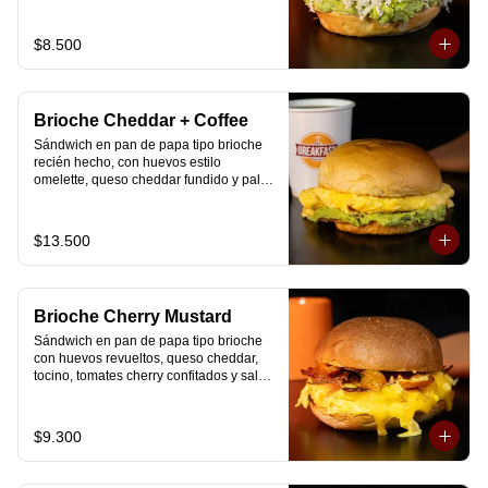
$8.500
Brioche Cheddar + Coffee
Sándwich en pan de papa tipo brioche 
recién hecho, con huevos estilo 
omelette, queso cheddar fundido y palta, 
más té o café a elección.

Se envía en bolsa delivery.
$13.500
Brioche Cherry Mustard
Sándwich en pan de papa tipo brioche 
con huevos revueltos, queso cheddar, 
tocino, tomates cherry confitados y salsa 
especial.
$9.300