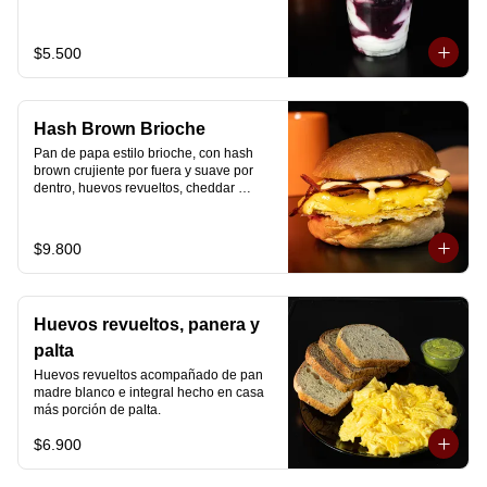
Disfrútalo en formato de 220 ml.
$5.500
Hash Brown Brioche
Pan de papa estilo brioche, con hash 
brown crujiente por fuera y suave por 
dentro, huevos revueltos, cheddar 
fundido, tocino ahumado y nuestra salsa 
especial… un sándwich diseñado para 
partir el día en modo desayuno buffet.
$9.800
Huevos revueltos, panera y
palta
Huevos revueltos acompañado de pan 
madre blanco e integral hecho en casa 
más porción de palta.
$6.900