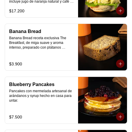
incluye jugo de naranja natural y café o 
té a elección.
$17.200
Banana Bread
Banana Bread receta exclusiva The 
Breakfast, de miga suave y aroma 
intenso, preparado con plátanos 
maduros y un toque de chips de 
chocolate.
$3.900
Blueberry Pancakes
Pancakes con mermelada artesanal de 
arándanos y syrup hecho en casa para 
untar.
$7.500