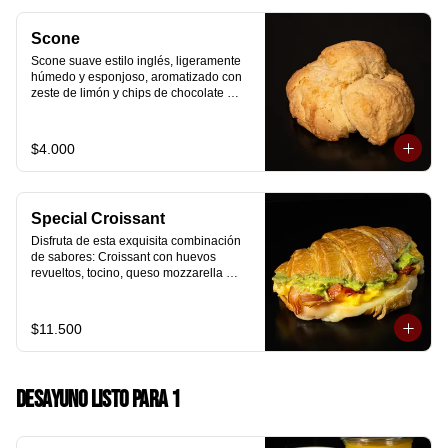
Scone
Scone suave estilo inglés, ligeramente 
húmedo y esponjoso, aromatizado con 
zeste de limón y chips de chocolate 
blanco 31% cacao. Perfecto para 
acompañar el café o disfrutar como un 
desayuno dulce y equilibrado.
$4.000
Special Croissant
Disfruta de esta exquisita combinación 
de sabores: Croissant con huevos 
revueltos, tocino, queso mozzarella 
derretido y palta.
$11.500
Desayuno Listo para 1