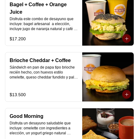
Bagel + Coffee + Orange
Juice
Disfruta este combo de desayuno que 
incluye: bagel artesanal  a elección, 
incluye jugo de naranja natural y café o 
té a elección.
$17.200
Brioche Cheddar + Coffee
Sándwich en pan de papa tipo brioche 
recién hecho, con huevos estilo 
omelette, queso cheddar fundido y palta, 
más té o café a elección.

Se envía en bolsa delivery.
$13.500
Good Morning
Disfruta un desayuno saludable que 
incluye: omelette con ingredientes a 
elección, un yogurt griego natural 
endulzado con mermelada de 