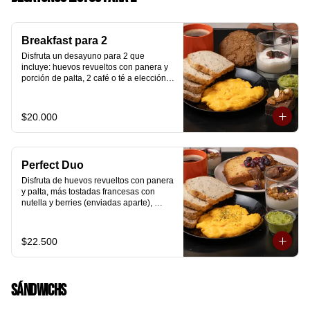
Breakfast para 2
Disfruta un desayuno para 2 que 
incluye: huevos revueltos con panera y 
porción de palta, 2 café o té a elección, 2 
yogurt griego natural endulzado con 
mermelada de arándanos y granola 
hecha en casa, un mini brownie y galleta 
$20.000
de avena para compartir.
Perfect Duo
Disfruta de huevos revueltos con panera 
y palta, más tostadas francesas con 
nutella y berries (enviadas aparte), 
acompañado de 2 té o café a elección y 
2 yogurt griego endulzado con 
mermelada de arándanos y granola 
$22.500
hecha en casa.
Sándwichs