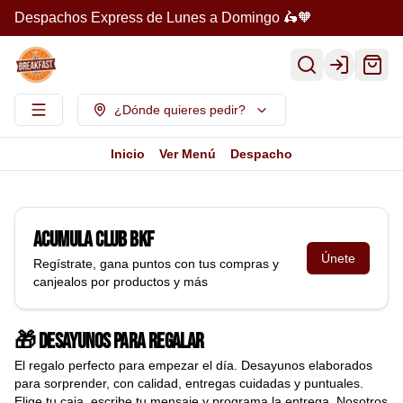
Despachos Express de Lunes a Domingo 🛵🧡
Login
¿Dónde quieres pedir?
Inicio
Ver Menú
Despacho
Acumula
Club BKF
Únete
Regístrate, gana puntos con tus compras y
canjealos por productos y más
🎁 Desayunos para regalar
El regalo perfecto para empezar el día. Desayunos elaborados
para sorprender, con calidad, entregas cuidadas y puntuales.
Elige tu caja, escribe tu mensaje y programa la entrega. Nosotros