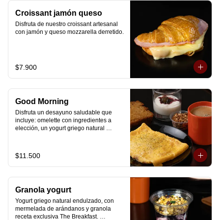
Croissant jamón queso
Disfruta de nuestro croissant artesanal 
con jamón y queso mozzarella derretido.
$7.900
Good Morning
Disfruta un desayuno saludable que 
incluye: omelette con ingredientes a 
elección, un yogurt griego natural 
endulzado con mermelada de 
arándanos receta exclusiva The 
Breakfast y granola (endulzada con 
$11.500
miel), más un café o té a elección y un 
trozo de queque de zanahoria sin 
azúcar ni lactosa, endulzado con 
alulosa.
Granola yogurt
Yogurt griego natural endulzado, con 
mermelada de arándanos y granola 
receta exclusiva The Breakfast. 