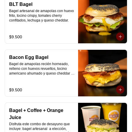
🚴‍♂️ Entrega rápida con horario a elección

BLT Bagel
📅 Disponible desde ya para reserva 
Bagel artesanal de amapolas con huevo 
previa
frito, tocino crispy, tomates cherry 
confitados, lechuga y queso cheddar.
$9.500
Bacon Egg Bagel
Bagel de amapolas recién horneado, 
relleno con huevos revueltos, tocino 
americano ahumado y queso cheddar 
suavemente fundido.
$9.500
Bagel + Coffee + Orange
Juice
Disfruta este combo de desayuno que 
incluye: bagel artesanal  a elección, 