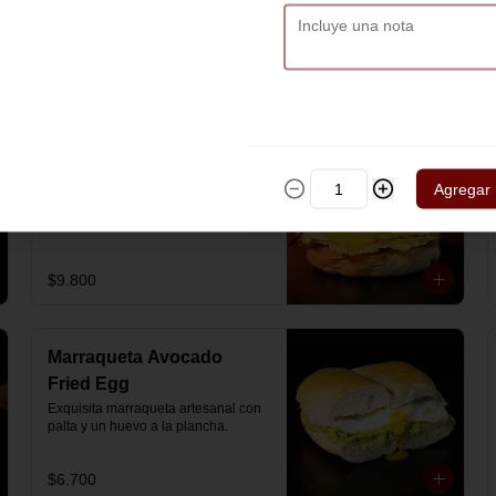
artesanal con jamón y queso 
mozzarella derretido.
$7.900
Hash Brown Brioche
Pan de papa estilo brioche, con 
Agregar
hash brown crujiente por fuera y 
suave por dentro, huevos revueltos, 
cheddar fundido, tocino ahumado y 
nuestra salsa especial… un 
sándwich diseñado para partir el día 
$9.800
en modo desayuno buffet.
Marraqueta Avocado
Fried Egg
Exquisita marraqueta artesanal con 
palta y un huevo a la plancha.
$6.700