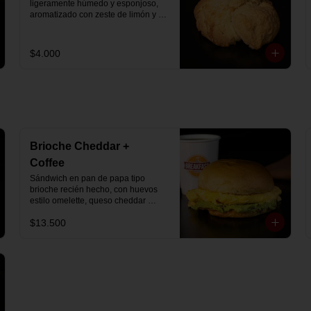
ligeramente húmedo y esponjoso, 
aromatizado con zeste de limón y 
chips de chocolate blanco 31% 
cacao. Perfecto para acompañar el 
café o disfrutar como un desayuno 
$4.000
dulce y equilibrado.
Brioche Cheddar +
Coffee
Sándwich en pan de papa tipo 
brioche recién hecho, con huevos 
estilo omelette, queso cheddar 
fundido y palta, más té o café a 
$13.500
elección.

Se envía en bolsa delivery.