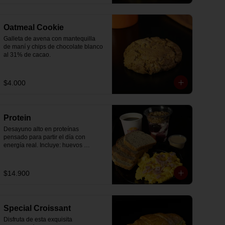
Oatmeal Cookie
Galleta de avena con mantequilla 
de maní y chips de chocolate blanco 
al 31% de cacao.
$4.000
Protein
Desayuno alto en proteínas 
pensado para partir el día con 
energía real. Incluye: huevos 
revueltos con jamón, pan de molde 
blanco e integral, yogurt griego 
natural endulzado con mermelada 
$14.900
de arándanos y granola receta 
exclusiva The Breakfast, porción de 
mantequilla de maní natural y café o 
té a elección.
Special Croissant
Disfruta de esta exquisita 