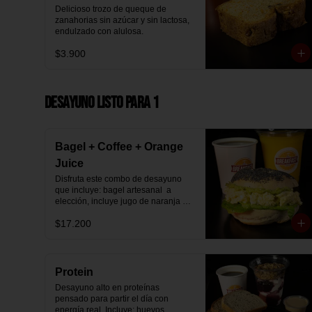
Delicioso trozo de queque de 
zanahorias sin azúcar y sin lactosa, 
endulzado con alulosa.
$3.900
Desayuno Listo para 1
Bagel + Coffee + Orange
Juice
Disfruta este combo de desayuno 
que incluye: bagel artesanal  a 
elección, incluye jugo de naranja 
natural y café o té a elección.
$17.200
Protein
Desayuno alto en proteínas 
pensado para partir el día con 
energía real. Incluye: huevos 