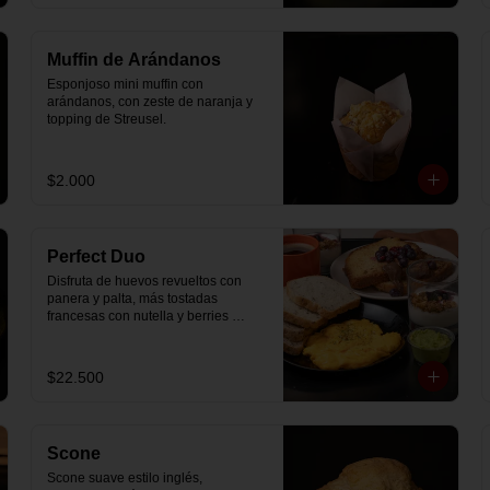
Muffin de Arándanos
Esponjoso mini muffin con 
arándanos, con zeste de naranja y 
topping de Streusel.
$2.000
Perfect Duo
Disfruta de huevos revueltos con 
panera y palta, más tostadas 
francesas con nutella y berries 
(enviadas aparte), acompañado de 
2 té o café a elección y 2 yogurt 
griego endulzado con mermelada 
$22.500
de arándanos y granola hecha en 
casa.
Scone
Scone suave estilo inglés, 