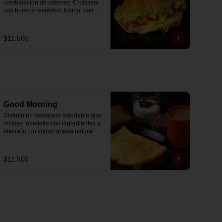
combinación de sabores: Croissant 
con huevos revueltos, tocino, queso 
mozzarella derretido y palta.
$11.500
Good Morning
Disfruta un desayuno saludable que 
incluye: omelette con ingredientes a 
elección, un yogurt griego natural 
endulzado con mermelada de 
arándanos receta exclusiva The 
Breakfast y granola (endulzada con 
$11.500
miel), más un café o té a elección y 
un trozo de queque de zanahoria 
sin azúcar ni lactosa, endulzado con 
alulosa.