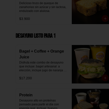
Delicioso trozo de queque de 
zanahorias sin azúcar y sin lactosa, 
endulzado con alulosa.
$3.900
Desayuno Listo para 1
Bagel + Coffee + Orange
Juice
Disfruta este combo de desayuno 
que incluye: bagel artesanal  a 
elección, incluye jugo de naranja 
natural y café o té a elección.
$17.200
Protein
Desayuno alto en proteínas 
pensado para partir el día con 
energía real. Incluye: huevos 