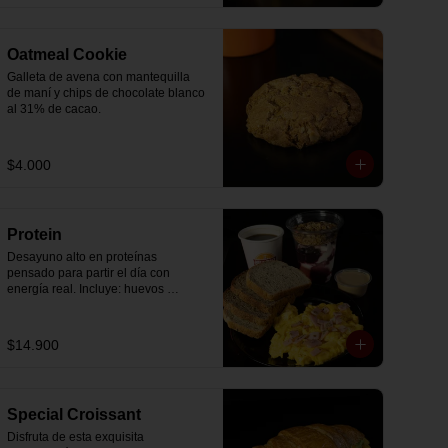
Oatmeal Cookie
Galleta de avena con mantequilla 
de maní y chips de chocolate blanco 
al 31% de cacao.
$4.000
Protein
Desayuno alto en proteínas 
pensado para partir el día con 
energía real. Incluye: huevos 
revueltos con jamón, pan de molde 
blanco e integral, yogurt griego 
natural endulzado con mermelada 
$14.900
de arándanos y granola receta 
exclusiva The Breakfast, porción de 
mantequilla de maní natural y café o 
té a elección.
Special Croissant
Disfruta de esta exquisita 