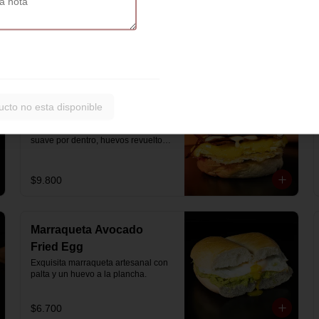
artesanal con jamón y queso 
mozzarella derretido.
$7.900
Hash Brown Brioche
ucto no esta disponible
Pan de papa estilo brioche, con 
hash brown crujiente por fuera y 
suave por dentro, huevos revueltos, 
cheddar fundido, tocino ahumado y 
nuestra salsa especial… un 
sándwich diseñado para partir el día 
$9.800
en modo desayuno buffet.
Marraqueta Avocado
Fried Egg
Exquisita marraqueta artesanal con 
palta y un huevo a la plancha.
$6.700