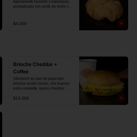
ligeramente húmedo y esponjoso, 
aromatizado con zeste de limón y 
chips de chocolate blanco 31% 
cacao. Perfecto para acompañar el 
café o disfrutar como un desayuno 
$4.000
dulce y equilibrado.
Brioche Cheddar +
Coffee
Sándwich en pan de papa tipo 
brioche recién hecho, con huevos 
estilo omelette, queso cheddar 
fundido y palta, más té o café a 
$13.500
elección.

Se envía en bolsa delivery.