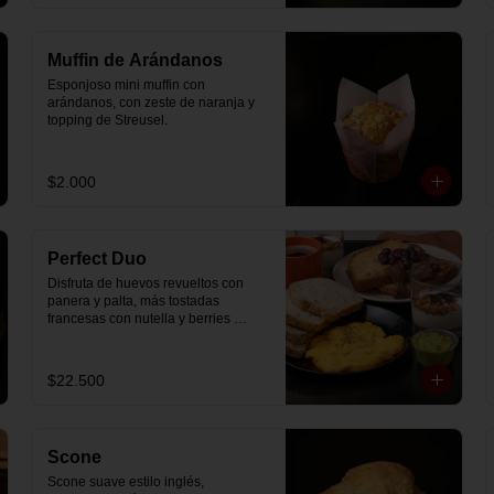
Muffin de Arándanos
Esponjoso mini muffin con 
arándanos, con zeste de naranja y 
topping de Streusel.
$2.000
Perfect Duo
Disfruta de huevos revueltos con 
panera y palta, más tostadas 
francesas con nutella y berries 
(enviadas aparte), acompañado de 
2 té o café a elección y 2 yogurt 
griego endulzado con mermelada 
$22.500
de arándanos y granola hecha en 
casa.
Scone
Scone suave estilo inglés, 