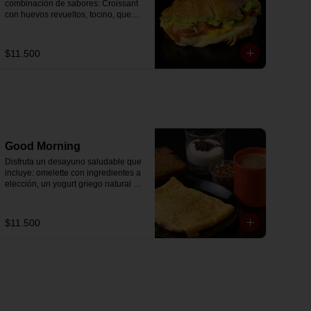
combinación de sabores: Croissant 
con huevos revueltos, tocino, queso 
mozzarella derretido y palta.
$11.500
Good Morning
Disfruta un desayuno saludable que 
incluye: omelette con ingredientes a 
elección, un yogurt griego natural 
endulzado con mermelada de 
arándanos receta exclusiva The 
Breakfast y granola (endulzada con 
$11.500
miel), más un café o té a elección y 
un trozo de queque de zanahoria 
sin azúcar ni lactosa, endulzado con 
alulosa.