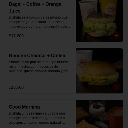
Bagel + Coffee + Orange
Juice
Disfruta este combo de desayuno que 
incluye: bagel artesanal  a elección, 
incluye jugo de naranja natural y café o 
té a elección.
$17.200
Brioche Cheddar + Coffee
Sándwich en pan de papa tipo brioche 
recién hecho, con huevos estilo 
omelette, queso cheddar fundido y palta, 
más té o café a elección.

Se envía en bolsa delivery.
$13.500
Good Morning
Disfruta un desayuno saludable que 
incluye: omelette con ingredientes a 
elección, un yogurt griego natural 
endulzado con mermelada de 