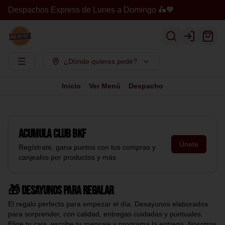
Despachos Express de Lunes a Domingo 🛵🧡
Login
¿Dónde quieres pedir?
Inicio
Ver Menú
Despacho
Acumula
Club BKF
Únete
Regístrate, gana puntos con tus compras y
canjealos por productos y más
🎁 Desayunos para regalar
El regalo perfecto para empezar el día. Desayunos elaborados
para sorprender, con calidad, entregas cuidadas y puntuales.
Elige tu caja, escribe tu mensaje y programa la entrega. Nosotros