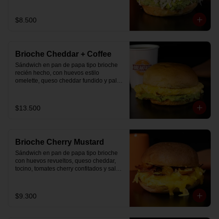
$8.500
Brioche Cheddar + Coffee
Sándwich en pan de papa tipo brioche 
recién hecho, con huevos estilo 
omelette, queso cheddar fundido y palta, 
más té o café a elección.

Se envía en bolsa delivery.
$13.500
Brioche Cherry Mustard
Sándwich en pan de papa tipo brioche 
con huevos revueltos, queso cheddar, 
tocino, tomates cherry confitados y salsa 
especial.
$9.300