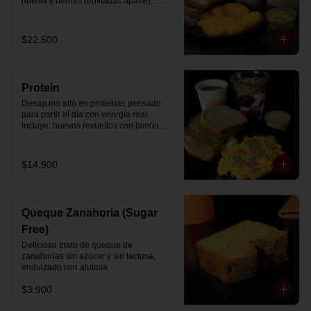
nutella y berries (enviadas aparte), 
acompañado de 2 té o café a elección y 
2 yogurt griego endulzado con 
mermelada de arándanos y granola 
$22.500
hecha en casa.
Protein
Desayuno alto en proteínas pensado 
para partir el día con energía real. 
Incluye: huevos revueltos con jamón, 
pan de molde blanco e integral, yogurt 
griego natural endulzado con 
mermelada de arándanos y granola 
$14.900
receta exclusiva The Breakfast, porción 
de mantequilla de maní natural y café o 
té a elección.
Queque Zanahoria (Sugar
Free)
Delicioso trozo de queque de 
zanahorias sin azúcar y sin lactosa, 
endulzado con alulosa.
$3.900