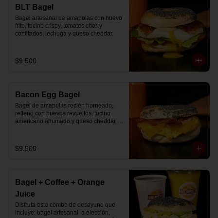
🚴‍♂️ Entrega rápida con horario a elección

BLT Bagel
📅 Disponible desde ya para reserva 
Bagel artesanal de amapolas con huevo 
previa
frito, tocino crispy, tomates cherry 
confitados, lechuga y queso cheddar.
$9.500
Bacon Egg Bagel
Bagel de amapolas recién horneado, 
relleno con huevos revueltos, tocino 
americano ahumado y queso cheddar 
suavemente fundido.
$9.500
Bagel + Coffee + Orange
Juice
Disfruta este combo de desayuno que 
incluye: bagel artesanal  a elección, 