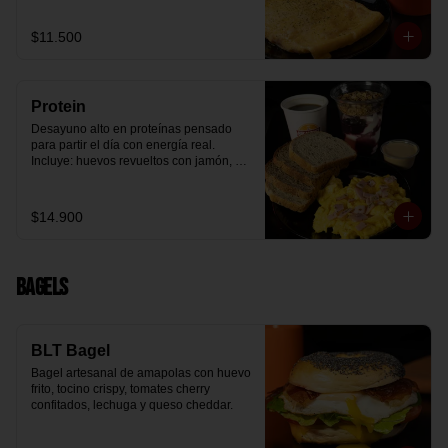
arándanos receta exclusiva The 
Breakfast y granola (endulzada con 
$11.500
miel), más un café o té a elección y un 
trozo de queque de zanahoria sin 
azúcar ni lactosa, endulzado con 
alulosa.
Protein
Desayuno alto en proteínas pensado 
para partir el día con energía real. 
Incluye: huevos revueltos con jamón, 
pan de molde blanco e integral, yogurt 
griego natural endulzado con 
mermelada de arándanos y granola 
$14.900
receta exclusiva The Breakfast, porción 
de mantequilla de maní natural y café o 
té a elección.
Bagels
BLT Bagel
Bagel artesanal de amapolas con huevo 
frito, tocino crispy, tomates cherry 
confitados, lechuga y queso cheddar.