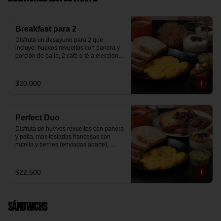
Breakfast para 2
Disfruta un desayuno para 2 que 
incluye: huevos revueltos con panera y 
porción de palta, 2 café o té a elección, 2 
yogurt griego natural endulzado con 
mermelada de arándanos y granola 
hecha en casa, un mini brownie y galleta 
$20.000
de avena para compartir.
Perfect Duo
Disfruta de huevos revueltos con panera 
y palta, más tostadas francesas con 
nutella y berries (enviadas aparte), 
acompañado de 2 té o café a elección y 
2 yogurt griego endulzado con 
mermelada de arándanos y granola 
$22.500
hecha en casa.
Sándwichs