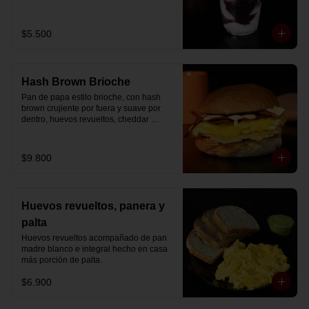
Disfrútalo en formato de 220 ml.
$5.500
Hash Brown Brioche
Pan de papa estilo brioche, con hash 
brown crujiente por fuera y suave por 
dentro, huevos revueltos, cheddar 
fundido, tocino ahumado y nuestra salsa 
especial… un sándwich diseñado para 
partir el día en modo desayuno buffet.
$9.800
Huevos revueltos, panera y
palta
Huevos revueltos acompañado de pan 
madre blanco e integral hecho en casa 
más porción de palta.
$6.900