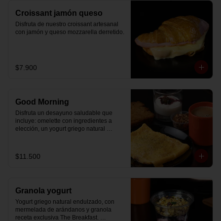
Croissant jamón queso
Disfruta de nuestro croissant artesanal 
con jamón y queso mozzarella derretido.
$7.900
Good Morning
Disfruta un desayuno saludable que 
incluye: omelette con ingredientes a 
elección, un yogurt griego natural 
endulzado con mermelada de 
arándanos receta exclusiva The 
Breakfast y granola (endulzada con 
$11.500
miel), más un café o té a elección y un 
trozo de queque de zanahoria sin 
azúcar ni lactosa, endulzado con 
alulosa.
Granola yogurt
Yogurt griego natural endulzado, con 
mermelada de arándanos y granola 
receta exclusiva The Breakfast. 