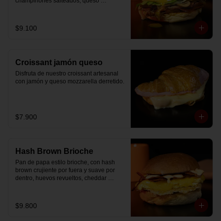
champiñones salteados, queso 
mozzarella derretido, lechuga, huevo 
frito y nuestra salsa especial.
$9.100
Croissant jamón queso
Disfruta de nuestro croissant artesanal 
con jamón y queso mozzarella derretido.
$7.900
Hash Brown Brioche
Pan de papa estilo brioche, con hash 
brown crujiente por fuera y suave por 
dentro, huevos revueltos, cheddar 
fundido, tocino ahumado y nuestra salsa 
especial… un sándwich diseñado para 
partir el día en modo desayuno buffet.
$9.800