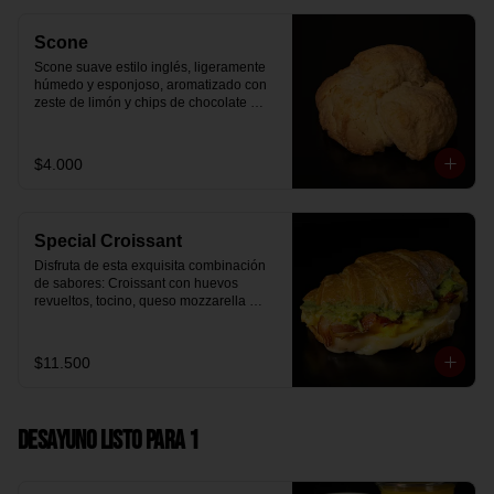
Scone
Scone suave estilo inglés, ligeramente 
húmedo y esponjoso, aromatizado con 
zeste de limón y chips de chocolate 
blanco 31% cacao. Perfecto para 
acompañar el café o disfrutar como un 
desayuno dulce y equilibrado.
$4.000
Special Croissant
Disfruta de esta exquisita combinación 
de sabores: Croissant con huevos 
revueltos, tocino, queso mozzarella 
derretido y palta.
$11.500
Desayuno Listo para 1