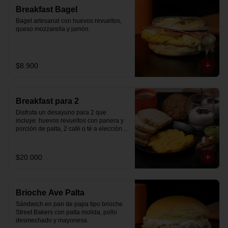
Breakfast Bagel
Bagel artesanal con huevos revueltos, 
queso mozzarella y jamón.
$8.900
Breakfast para 2
Disfruta un desayuno para 2 que 
incluye: huevos revueltos con panera y 
porción de palta, 2 café o té a elección, 2 
yogurt griego natural endulzado con 
mermelada de arándanos y granola 
hecha en casa, un mini brownie y galleta 
$20.000
de avena para compartir.
Brioche Ave Palta
Sándwich en pan de papa tipo brioche 
Street Bakers con palta molida, pollo 
desmechado y mayonesa.