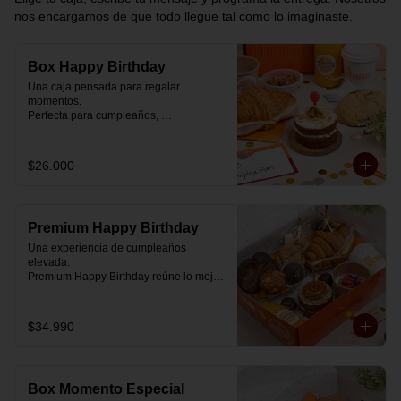
nos encargamos de que todo llegue tal como lo imaginaste.
Box Happy Birthday
Una caja pensada para regalar 
momentos.

Perfecta para cumpleaños, 
celebraciones o simplemente para decir 
“pensé en ti”.

$26.000
Cada box se prepara al momento con 
ingredientes reales y combinaciones 
diseñadas para elevar cualquier 
mañana.

Premium Happy Birthday
💝 Dentro de la caja encontrarás:

Una experiencia de cumpleaños 
elevada.

🥐 Croissant de mantequilla relleno con 
Premium Happy Birthday reúne lo mejor 
jamón y mozzarella suavemente 
de nuestros desayunos en una versión 
fundida.

más completa, pensada para quienes 
quieren regalar algo realmente especial.

$34.990
🍰 Carrot Cake con frosting de queso 
crema y dulce de leche.

🥐 Croissant de mantequilla

Relleno con jamón y mozzarella 
🥣 Yogurt griego con mermelada de 
suavemente fundida.

arándanos y granola receta exclusiva 
Box Momento Especial