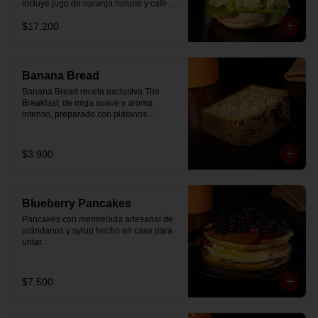
incluye jugo de naranja natural y café o 
té a elección.
$17.200
Banana Bread
Banana Bread receta exclusiva The 
Breakfast, de miga suave y aroma 
intenso, preparado con plátanos 
maduros y un toque de chips de 
chocolate.
$3.900
Blueberry Pancakes
Pancakes con mermelada artesanal de 
arándanos y syrup hecho en casa para 
untar.
$7.500