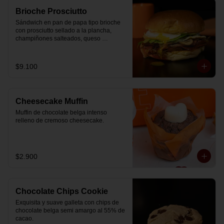
Brioche Prosciutto
Sándwich en pan de papa tipo brioche 
con prosciutto sellado a la plancha, 
champiñones salteados, queso 
mozzarella derretido, lechuga, huevo 
frito y nuestra salsa especial.
$9.100
Cheesecake Muffin
Muffin de chocolate belga intenso 
relleno de cremoso cheesecake.
$2.900
Chocolate Chips Cookie
Exquisita y suave galleta con chips de 
chocolate belga semi amargo al 55% de  
cacao.