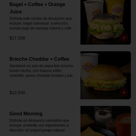
Bagel + Coffee + Orange
Juice
Disfruta este combo de desayuno que 
incluye: bagel artesanal  a elección, 
incluye jugo de naranja natural y café o 
té a elección.
$17.200
Brioche Cheddar + Coffee
Sándwich en pan de papa tipo brioche 
recién hecho, con huevos estilo 
omelette, queso cheddar fundido y palta, 
más té o café a elección.

Se envía en bolsa delivery.
$13.500
Good Morning
Disfruta un desayuno saludable que 
incluye: omelette con ingredientes a 
elección, un yogurt griego natural 
endulzado con mermelada de 