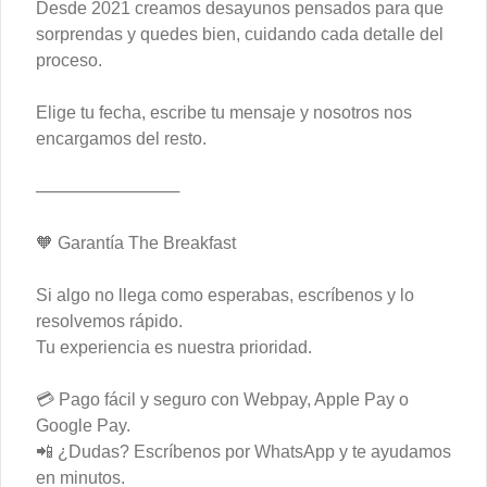
Desde 2021 creamos desayunos pensados para que
$7.500
sorprendas y quedes bien, cuidando cada detalle del
proceso.
Classic Pancake
Elige tu fecha, escribe tu mensaje y nosotros nos
Panqueques con syrup hecho en casa y 
mantequilla para untar.
encargamos del resto.
────────────
$6.900
🧡 Garantía The Breakfast
Bakery
Si algo no llega como esperabas, escríbenos y lo
resolvemos rápido.
Tu experiencia es nuestra prioridad.
Banana Bread
Banana Bread receta exclusiva The 
Breakfast, de miga suave y aroma 
💳 Pago fácil y seguro con Webpay, Apple Pay o
intenso, preparado con plátanos 
Google Pay.
maduros y un toque de chips de 
chocolate.
📲 ¿Dudas? Escríbenos por WhatsApp y te ayudamos
$3.900
en minutos.