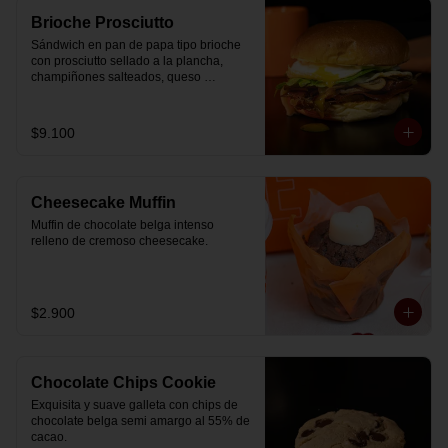
Brioche Prosciutto
Sándwich en pan de papa tipo brioche 
con prosciutto sellado a la plancha, 
champiñones salteados, queso 
mozzarella derretido, lechuga, huevo 
frito y nuestra salsa especial.
$9.100
Cheesecake Muffin
Muffin de chocolate belga intenso 
relleno de cremoso cheesecake.
$2.900
Chocolate Chips Cookie
Exquisita y suave galleta con chips de 
chocolate belga semi amargo al 55% de  
cacao.