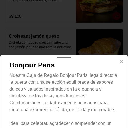
champiñones salteados, queso 
mozzarella derretido, lechuga, huevo 
frito y nuestra salsa especial.
$9.100
Croissant jamón queso
Disfruta de nuestro croissant artesanal 
con jamón y queso mozzarella derretido.
Bonjour Paris
$7.900
Nuestra Caja de Regalo Bonjour Paris llega directo a
la puerta con una selección equilibrada de sabores
Hash Brown Brioche
dulces y salados inspirados en la elegancia y
Pan de papa estilo brioche, con hash 
simpleza de los desayunos franceses.
brown crujiente por fuera y suave por 
Combinaciones cuidadosamente pensadas para
dentro, huevos revueltos, cheddar 
fundido, tocino ahumado y nuestra salsa 
crear una experiencia cálida, delicada y memorable.
especial… un sándwich diseñado para 
partir el día en modo desayuno buffet.
$9.800
Ideal para celebrar, agradecer o sorprender con un