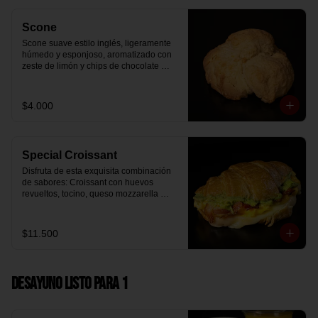
Scone
Scone suave estilo inglés, ligeramente 
húmedo y esponjoso, aromatizado con 
zeste de limón y chips de chocolate 
blanco 31% cacao. Perfecto para 
acompañar el café o disfrutar como un 
desayuno dulce y equilibrado.
$4.000
Special Croissant
Disfruta de esta exquisita combinación 
de sabores: Croissant con huevos 
revueltos, tocino, queso mozzarella 
derretido y palta.
$11.500
Desayuno Listo para 1