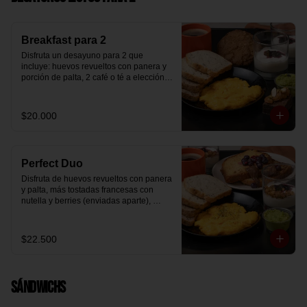
Breakfast para 2
Disfruta un desayuno para 2 que 
incluye: huevos revueltos con panera y 
porción de palta, 2 café o té a elección, 2 
yogurt griego natural endulzado con 
mermelada de arándanos y granola 
hecha en casa, un mini brownie y galleta 
$20.000
de avena para compartir.
Perfect Duo
Disfruta de huevos revueltos con panera 
y palta, más tostadas francesas con 
nutella y berries (enviadas aparte), 
acompañado de 2 té o café a elección y 
2 yogurt griego endulzado con 
mermelada de arándanos y granola 
$22.500
hecha en casa.
Sándwichs