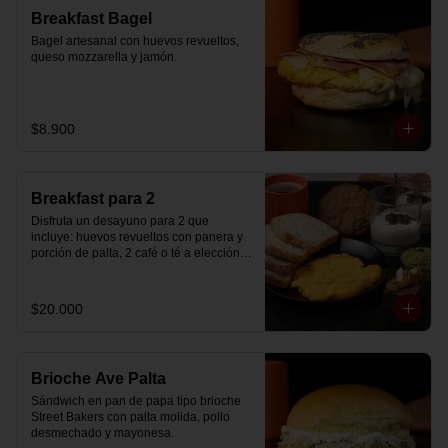
Breakfast Bagel
Bagel artesanal con huevos revueltos, 
queso mozzarella y jamón.
$8.900
Breakfast para 2
Disfruta un desayuno para 2 que 
incluye: huevos revueltos con panera y 
porción de palta, 2 café o té a elección, 2 
yogurt griego natural endulzado con 
mermelada de arándanos y granola 
hecha en casa, un mini brownie y galleta 
$20.000
de avena para compartir.
Brioche Ave Palta
Sándwich en pan de papa tipo brioche 
Street Bakers con palta molida, pollo 
desmechado y mayonesa.