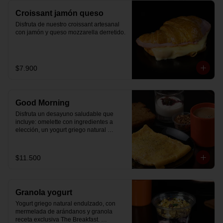
Croissant jamón queso
Disfruta de nuestro croissant artesanal 
con jamón y queso mozzarella derretido.
$7.900
Good Morning
Disfruta un desayuno saludable que 
incluye: omelette con ingredientes a 
elección, un yogurt griego natural 
endulzado con mermelada de 
arándanos receta exclusiva The 
Breakfast y granola (endulzada con 
$11.500
miel), más un café o té a elección y un 
trozo de queque de zanahoria sin 
azúcar ni lactosa, endulzado con 
alulosa.
Granola yogurt
Yogurt griego natural endulzado, con 
mermelada de arándanos y granola 
receta exclusiva The Breakfast. 