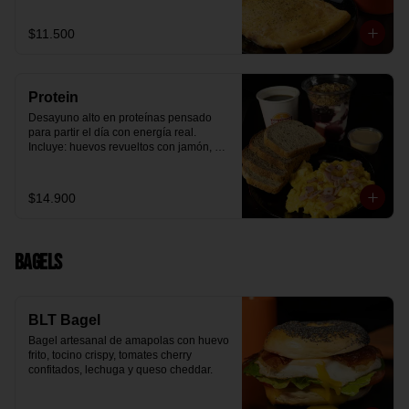
arándanos receta exclusiva The 
Breakfast y granola (endulzada con 
$11.500
miel), más un café o té a elección y un 
trozo de queque de zanahoria sin 
azúcar ni lactosa, endulzado con 
alulosa.
Protein
Desayuno alto en proteínas pensado 
para partir el día con energía real. 
Incluye: huevos revueltos con jamón, 
pan de molde blanco e integral, yogurt 
griego natural endulzado con 
mermelada de arándanos y granola 
$14.900
receta exclusiva The Breakfast, porción 
de mantequilla de maní natural y café o 
té a elección.
Bagels
BLT Bagel
Bagel artesanal de amapolas con huevo 
frito, tocino crispy, tomates cherry 
confitados, lechuga y queso cheddar.