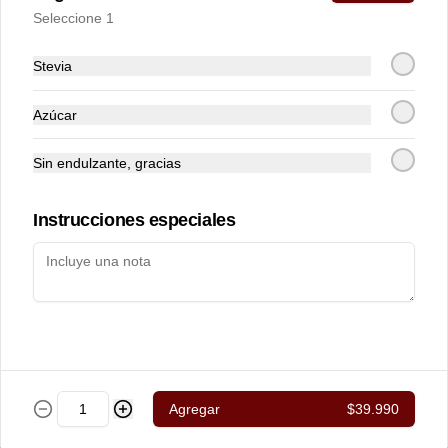
de almendras y toque de azúcar flor. 
Seleccione 1
Ideal para un desayuno dulce junto al 
café.
Stevia
$4.900
Azúcar
Muffin de Arándanos
Sin endulzante, gracias
Esponjoso mini muffin con arándanos, 
con zeste de naranja y topping de 
Streusel.
Instrucciones especiales
$2.000
Oatmeal Cookie
Galleta de avena con mantequilla de 
maní y chips de chocolate blanco al 31% 
de cacao.
Agregar
$39.990
$4.000