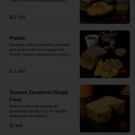
nutella y berries (enviadas aparte), 
acompañado de 2 té o café a elección y 
2 yogurt griego endulzado con 
mermelada de arándanos y granola 
$22.500
hecha en casa.
Protein
Desayuno alto en proteínas pensado 
para partir el día con energía real. 
Incluye: huevos revueltos con jamón, 
pan de molde blanco e integral, yogurt 
griego natural endulzado con 
mermelada de arándanos y granola 
$14.900
receta exclusiva The Breakfast, porción 
de mantequilla de maní natural y café o 
té a elección.
Queque Zanahoria (Sugar
Free)
Delicioso trozo de queque de 
zanahorias sin azúcar y sin lactosa, 
endulzado con alulosa.
$3.900