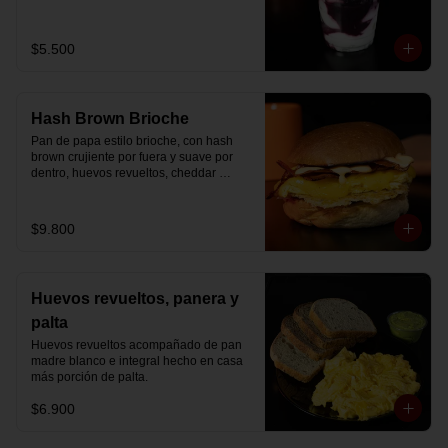
Disfrútalo en formato de 220 ml.
$5.500
Hash Brown Brioche
Pan de papa estilo brioche, con hash 
brown crujiente por fuera y suave por 
dentro, huevos revueltos, cheddar 
fundido, tocino ahumado y nuestra salsa 
especial… un sándwich diseñado para 
partir el día en modo desayuno buffet.
$9.800
Huevos revueltos, panera y
palta
Huevos revueltos acompañado de pan 
madre blanco e integral hecho en casa 
más porción de palta.
$6.900