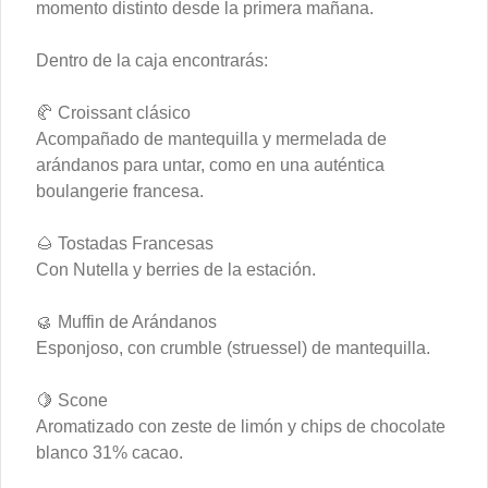
momento distinto desde la primera mañana.
Marraqueta Avocado Fried
Dentro de la caja encontrarás:
Egg
Exquisita marraqueta artesanal con 
palta y un huevo a la plancha.
🥐 Croissant clásico
Acompañado de mantequilla y mermelada de
$6.700
arándanos para untar, como en una auténtica
boulangerie francesa.
Marraqueta Bacon Egg
🌰 Tostadas Francesas
Exquisita marraqueta artesanal con 
Con Nutella y berries de la estación.
huevos revueltos y tocino.
🥮 Muffin de Arándanos
Esponjoso, con crumble (struessel) de mantequilla.
$7.500
🍋 Scone
Aromatizado con zeste de limón y chips de chocolate
Marraqueta ave palta
blanco 31% cacao.
Disfruta una marraqueta artesanal con 
pollo a la plancha, palta y mayonesa 