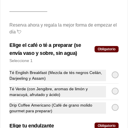
────────────
Cheesecake Muffin
Muffin de chocolate belga intenso 
Reserva ahora y regala la mejor forma de empezar el
relleno de cremoso cheesecake.
día 💘
Elige el café o té a preparar (se
$2.900
Obligatorio
envía vaso y sobre, sin agua)
Seleccione 1
Chocolate Chips Cookie
Té English Breakfast (Mezcla de tés negros Ceilán,
Exquisita y suave galleta con chips de 
Darjeeling y Assam)
chocolate belga semi amargo al 55% de  
cacao.
Té Verde (con Jengibre, aromas de limón y
maracuyá, afrutado y ácido)
$4.200
Drip Coffee Americano (Café de grano molido
gourmet para preparar)
Croissant de Almendras
Elige tu endulzante
Obligatorio
Croissant hojaldrado relleno de crema 