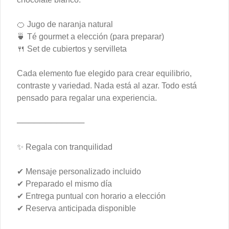
más porción de palta.
$6.900
🍊 Jugo de naranja natural
🍵 Té gourmet a elección (para preparar)
🍴 Set de cubiertos y servilleta
Omelette
Disfruta un exquisito omelette con hasta 
Cada elemento fue elegido para crear equilibrio,
tres ingredientes a elección.
contraste y variedad. Nada está al azar. Todo está
pensado para regalar una experiencia.
$5.900
────────────
Pancakes
✨ Regala con tranquilidad
✔ Mensaje personalizado incluido
Blueberry Pancakes
✔ Preparado el mismo día
Pancakes con mermelada artesanal de 
✔ Entrega puntual con horario a elección
arándanos y syrup hecho en casa para 
untar.
✔ Reserva anticipada disponible