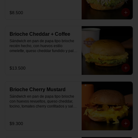
$8.500
Brioche Cheddar + Coffee
Sándwich en pan de papa tipo brioche 
recién hecho, con huevos estilo 
omelette, queso cheddar fundido y palta, 
más té o café a elección.

Se envía en bolsa delivery.
$13.500
Brioche Cherry Mustard
Sándwich en pan de papa tipo brioche 
con huevos revueltos, queso cheddar, 
tocino, tomates cherry confitados y salsa 
especial.
$9.300