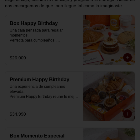
nos encargamos de que todo llegue tal como lo imaginaste.
Box Happy Birthday
Una caja pensada para regalar 
momentos.

Perfecta para cumpleaños, 
celebraciones o simplemente para decir 
“pensé en ti”.

$26.000
Cada box se prepara al momento con 
ingredientes reales y combinaciones 
diseñadas para elevar cualquier 
mañana.

Premium Happy Birthday
💝 Dentro de la caja encontrarás:

Una experiencia de cumpleaños 
elevada.

🥐 Croissant de mantequilla relleno con 
Premium Happy Birthday reúne lo mejor 
jamón y mozzarella suavemente 
de nuestros desayunos en una versión 
fundida.

más completa, pensada para quienes 
quieren regalar algo realmente especial.

$34.990
🍰 Carrot Cake con frosting de queso 
crema y dulce de leche.

🥐 Croissant de mantequilla

Relleno con jamón y mozzarella 
🥣 Yogurt griego con mermelada de 
suavemente fundida.

arándanos y granola receta exclusiva 
Box Momento Especial