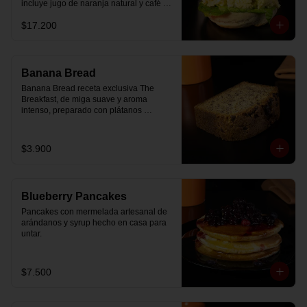
incluye jugo de naranja natural y café o 
té a elección.
$17.200
Banana Bread
Banana Bread receta exclusiva The 
Breakfast, de miga suave y aroma 
intenso, preparado con plátanos 
maduros y un toque de chips de 
chocolate.
$3.900
Blueberry Pancakes
Pancakes con mermelada artesanal de 
arándanos y syrup hecho en casa para 
untar.
$7.500