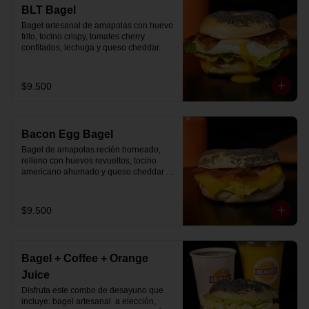
🚴‍♂️ Entrega rápida con horario a elección

BLT Bagel
📅 Disponible desde ya para reserva 
Bagel artesanal de amapolas con huevo 
previa
frito, tocino crispy, tomates cherry 
confitados, lechuga y queso cheddar.
$9.500
Bacon Egg Bagel
Bagel de amapolas recién horneado, 
relleno con huevos revueltos, tocino 
americano ahumado y queso cheddar 
suavemente fundido.
$9.500
Bagel + Coffee + Orange
Juice
Disfruta este combo de desayuno que 
incluye: bagel artesanal  a elección, 