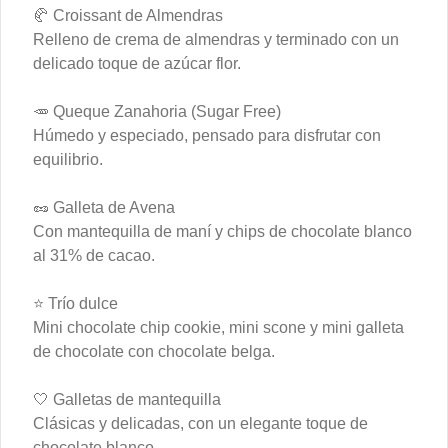
(opcional).
🥐 Croissant de Almendras
Relleno de crema de almendras y terminado con un
$7.700
delicado toque de azúcar flor.
🥕 Queque Zanahoria (Sugar Free)
Special Croissant
Húmedo y especiado, pensado para disfrutar con
Disfruta de esta exquisita combinación 
equilibrio.
de sabores: Croissant con huevos 
revueltos, tocino, queso mozzarella 
derretido y palta.
🥜 Galleta de Avena
Con mantequilla de maní y chips de chocolate blanco
$11.500
al 31% de cacao.
⭐ Trío dulce
Eggs
Mini chocolate chip cookie, mini scone y mini galleta
de chocolate con chocolate belga.
Huevos revueltos, panera y
palta
🤍 Galletas de mantequilla
Huevos revueltos acompañado de pan 
Clásicas y delicadas, con un elegante toque de
madre blanco e integral hecho en casa 
chocolate blanco.