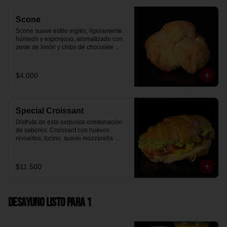
Scone
Scone suave estilo inglés, ligeramente 
húmedo y esponjoso, aromatizado con 
zeste de limón y chips de chocolate 
blanco 31% cacao. Perfecto para 
acompañar el café o disfrutar como un 
desayuno dulce y equilibrado.
$4.000
Special Croissant
Disfruta de esta exquisita combinación 
de sabores: Croissant con huevos 
revueltos, tocino, queso mozzarella 
derretido y palta.
$11.500
Desayuno Listo para 1