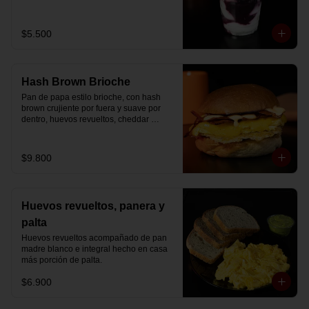
Disfrútalo en formato de 220 ml.
$5.500
Hash Brown Brioche
Pan de papa estilo brioche, con hash 
brown crujiente por fuera y suave por 
dentro, huevos revueltos, cheddar 
fundido, tocino ahumado y nuestra salsa 
especial… un sándwich diseñado para 
partir el día en modo desayuno buffet.
$9.800
Huevos revueltos, panera y
palta
Huevos revueltos acompañado de pan 
madre blanco e integral hecho en casa 
más porción de palta.
$6.900