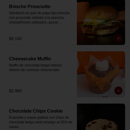
Brioche Prosciutto
Sándwich en pan de papa tipo brioche 
con prosciutto sellado a la plancha, 
champiñones salteados, queso 
mozzarella derretido, lechuga, huevo 
frito y nuestra salsa especial.
$9.100
Cheesecake Muffin
Muffin de chocolate belga intenso 
relleno de cremoso cheesecake.
$2.900
Chocolate Chips Cookie
Exquisita y suave galleta con chips de 
chocolate belga semi amargo al 55% de  
cacao.