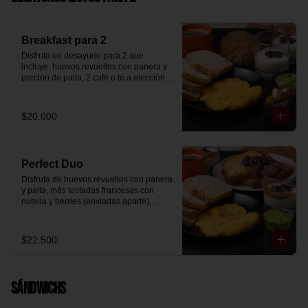
Breakfast para 2
Disfruta un desayuno para 2 que 
incluye: huevos revueltos con panera y 
porción de palta, 2 café o té a elección, 2 
yogurt griego natural endulzado con 
mermelada de arándanos y granola 
hecha en casa, un mini brownie y galleta 
$20.000
de avena para compartir.
Perfect Duo
Disfruta de huevos revueltos con panera 
y palta, más tostadas francesas con 
nutella y berries (enviadas aparte), 
acompañado de 2 té o café a elección y 
2 yogurt griego endulzado con 
mermelada de arándanos y granola 
$22.500
hecha en casa.
Sándwichs