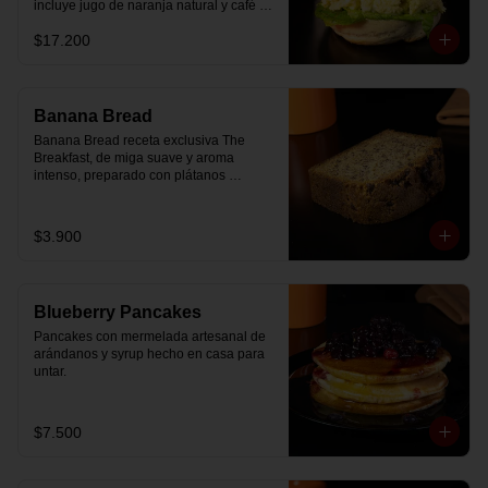
incluye jugo de naranja natural y café o 
té a elección.
$17.200
Banana Bread
Banana Bread receta exclusiva The 
Breakfast, de miga suave y aroma 
intenso, preparado con plátanos 
maduros y un toque de chips de 
chocolate.
$3.900
Blueberry Pancakes
Pancakes con mermelada artesanal de 
arándanos y syrup hecho en casa para 
untar.
$7.500