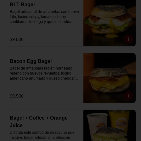
🚴‍♂️ Entrega rápida con horario a elección

BLT Bagel
📅 Disponible desde ya para reserva 
Bagel artesanal de amapolas con huevo 
previa
frito, tocino crispy, tomates cherry 
confitados, lechuga y queso cheddar.
$9.500
Bacon Egg Bagel
Bagel de amapolas recién horneado, 
relleno con huevos revueltos, tocino 
americano ahumado y queso cheddar 
suavemente fundido.
$9.500
Bagel + Coffee + Orange
Juice
Disfruta este combo de desayuno que 
incluye: bagel artesanal  a elección, 