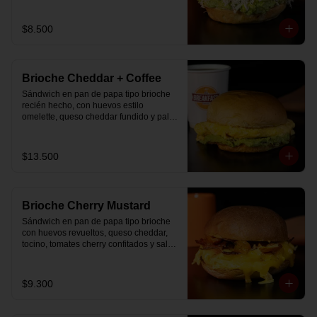
$8.500
Brioche Cheddar + Coffee
Sándwich en pan de papa tipo brioche 
recién hecho, con huevos estilo 
omelette, queso cheddar fundido y palta, 
más té o café a elección.

Se envía en bolsa delivery.
$13.500
Brioche Cherry Mustard
Sándwich en pan de papa tipo brioche 
con huevos revueltos, queso cheddar, 
tocino, tomates cherry confitados y salsa 
especial.
$9.300