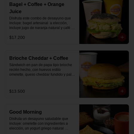
Bagel + Coffee + Orange
Juice
Disfruta este combo de desayuno que 
incluye: bagel artesanal  a elección, 
incluye jugo de naranja natural y café o 
té a elección.
$17.200
Brioche Cheddar + Coffee
Sándwich en pan de papa tipo brioche 
recién hecho, con huevos estilo 
omelette, queso cheddar fundido y palta, 
más té o café a elección.

Se envía en bolsa delivery.
$13.500
Good Morning
Disfruta un desayuno saludable que 
incluye: omelette con ingredientes a 
elección, un yogurt griego natural 
endulzado con mermelada de 