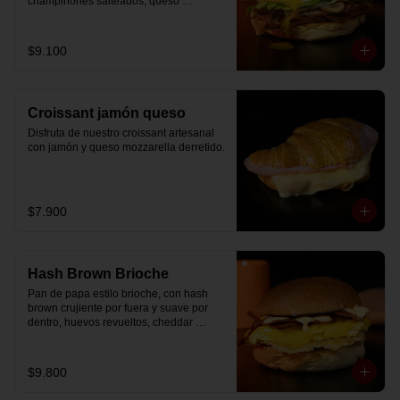
champiñones salteados, queso 
mozzarella derretido, lechuga, huevo 
frito y nuestra salsa especial.
$9.100
Croissant jamón queso
Disfruta de nuestro croissant artesanal 
con jamón y queso mozzarella derretido.
$7.900
Hash Brown Brioche
Pan de papa estilo brioche, con hash 
brown crujiente por fuera y suave por 
dentro, huevos revueltos, cheddar 
fundido, tocino ahumado y nuestra salsa 
especial… un sándwich diseñado para 
partir el día en modo desayuno buffet.
$9.800