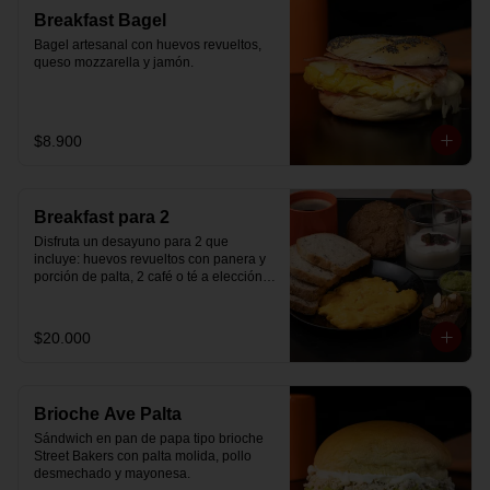
Breakfast Bagel
Bagel artesanal con huevos revueltos, 
queso mozzarella y jamón.
$8.900
Breakfast para 2
Disfruta un desayuno para 2 que 
incluye: huevos revueltos con panera y 
porción de palta, 2 café o té a elección, 2 
yogurt griego natural endulzado con 
mermelada de arándanos y granola 
hecha en casa, un mini brownie y galleta 
$20.000
de avena para compartir.
Brioche Ave Palta
Sándwich en pan de papa tipo brioche 
Street Bakers con palta molida, pollo 
desmechado y mayonesa.