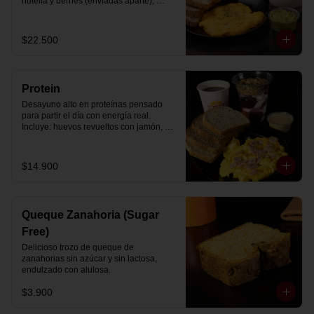
nutella y berries (enviadas aparte), 
acompañado de 2 té o café a elección y 
2 yogurt griego endulzado con 
mermelada de arándanos y granola 
$22.500
hecha en casa.
Protein
Desayuno alto en proteínas pensado 
para partir el día con energía real. 
Incluye: huevos revueltos con jamón, 
pan de molde blanco e integral, yogurt 
griego natural endulzado con 
mermelada de arándanos y granola 
$14.900
receta exclusiva The Breakfast, porción 
de mantequilla de maní natural y café o 
té a elección.
Queque Zanahoria (Sugar
Free)
Delicioso trozo de queque de 
zanahorias sin azúcar y sin lactosa, 
endulzado con alulosa.
$3.900