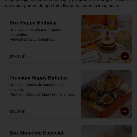
nos encargamos de que todo llegue tal como lo imaginaste.
Box Happy Birthday
Una caja pensada para regalar 
momentos.

Perfecta para cumpleaños, 
celebraciones o simplemente para decir 
“pensé en ti”.

$26.000
Cada box se prepara al momento con 
ingredientes reales y combinaciones 
diseñadas para elevar cualquier 
mañana.

Premium Happy Birthday
💝 Dentro de la caja encontrarás:

Una experiencia de cumpleaños 
elevada.

🥐 Croissant de mantequilla relleno con 
Premium Happy Birthday reúne lo mejor 
jamón y mozzarella suavemente 
de nuestros desayunos en una versión 
fundida.

más completa, pensada para quienes 
quieren regalar algo realmente especial.

$34.990
🍰 Carrot Cake con frosting de queso 
crema y dulce de leche.

🥐 Croissant de mantequilla

Relleno con jamón y mozzarella 
🥣 Yogurt griego con mermelada de 
suavemente fundida.

arándanos y granola receta exclusiva 
Box Momento Especial