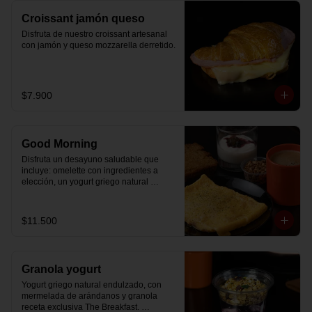
Croissant jamón queso
Disfruta de nuestro croissant artesanal 
con jamón y queso mozzarella derretido.
$7.900
Good Morning
Disfruta un desayuno saludable que 
incluye: omelette con ingredientes a 
elección, un yogurt griego natural 
endulzado con mermelada de 
arándanos receta exclusiva The 
Breakfast y granola (endulzada con 
$11.500
miel), más un café o té a elección y un 
trozo de queque de zanahoria sin 
azúcar ni lactosa, endulzado con 
alulosa.
Granola yogurt
Yogurt griego natural endulzado, con 
mermelada de arándanos y granola 
receta exclusiva The Breakfast. 