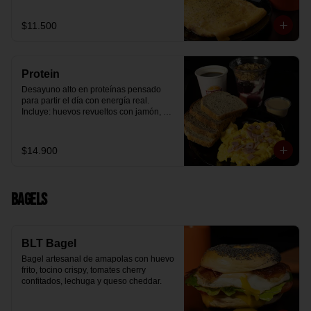
arándanos receta exclusiva The 
Breakfast y granola (endulzada con 
$11.500
miel), más un café o té a elección y un 
trozo de queque de zanahoria sin 
azúcar ni lactosa, endulzado con 
alulosa.
Protein
Desayuno alto en proteínas pensado 
para partir el día con energía real. 
Incluye: huevos revueltos con jamón, 
pan de molde blanco e integral, yogurt 
griego natural endulzado con 
mermelada de arándanos y granola 
$14.900
receta exclusiva The Breakfast, porción 
de mantequilla de maní natural y café o 
té a elección.
Bagels
BLT Bagel
Bagel artesanal de amapolas con huevo 
frito, tocino crispy, tomates cherry 
confitados, lechuga y queso cheddar.