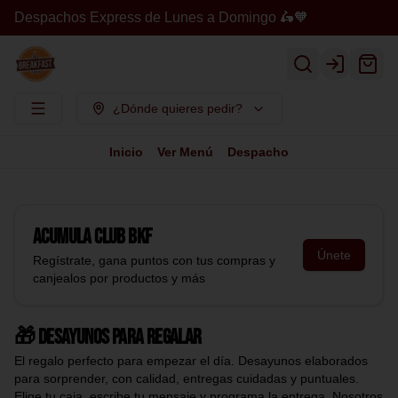
Despachos Express de Lunes a Domingo 🛵🧡
Login
¿Dónde quieres pedir?
Inicio
Ver Menú
Despacho
Acumula
Club BKF
Únete
Regístrate, gana puntos con tus compras y
canjealos por productos y más
🎁 Desayunos para regalar
El regalo perfecto para empezar el día. Desayunos elaborados
para sorprender, con calidad, entregas cuidadas y puntuales.
Elige tu caja, escribe tu mensaje y programa la entrega. Nosotros