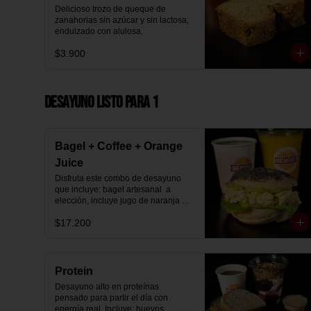
Delicioso trozo de queque de 
zanahorias sin azúcar y sin lactosa, 
endulzado con alulosa.
$3.900
Desayuno Listo para 1
Bagel + Coffee + Orange
Juice
Disfruta este combo de desayuno 
que incluye: bagel artesanal  a 
elección, incluye jugo de naranja 
natural y café o té a elección.
$17.200
Protein
Desayuno alto en proteínas 
pensado para partir el día con 
energía real. Incluye: huevos 