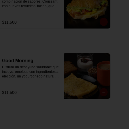
combinación de sabores: Croissant 
con huevos revueltos, tocino, queso 
mozzarella derretido y palta.
$11.500
Good Morning
Disfruta un desayuno saludable que 
incluye: omelette con ingredientes a 
elección, un yogurt griego natural 
endulzado con mermelada de 
arándanos receta exclusiva The 
Breakfast y granola (endulzada con 
$11.500
miel), más un café o té a elección y 
un trozo de queque de zanahoria 
sin azúcar ni lactosa, endulzado con 
alulosa.