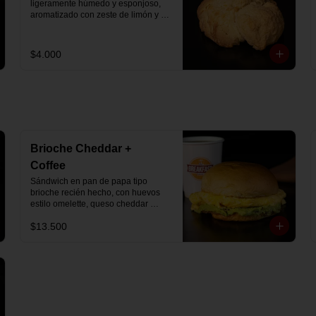
ligeramente húmedo y esponjoso, 
aromatizado con zeste de limón y 
chips de chocolate blanco 31% 
cacao. Perfecto para acompañar el 
café o disfrutar como un desayuno 
$4.000
dulce y equilibrado.
Brioche Cheddar +
Coffee
Sándwich en pan de papa tipo 
brioche recién hecho, con huevos 
estilo omelette, queso cheddar 
fundido y palta, más té o café a 
$13.500
elección.

Se envía en bolsa delivery.