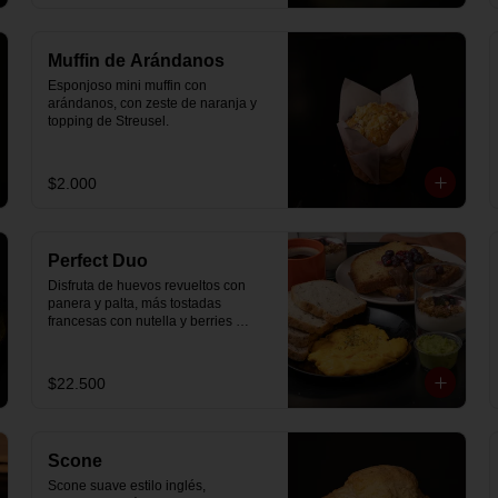
Muffin de Arándanos
Esponjoso mini muffin con 
arándanos, con zeste de naranja y 
topping de Streusel.
$2.000
Perfect Duo
Disfruta de huevos revueltos con 
panera y palta, más tostadas 
francesas con nutella y berries 
(enviadas aparte), acompañado de 
2 té o café a elección y 2 yogurt 
griego endulzado con mermelada 
$22.500
de arándanos y granola hecha en 
casa.
Scone
Scone suave estilo inglés, 