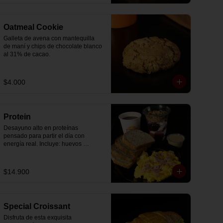
Oatmeal Cookie
Galleta de avena con mantequilla 
de maní y chips de chocolate blanco 
al 31% de cacao.
$4.000
Protein
Desayuno alto en proteínas 
pensado para partir el día con 
energía real. Incluye: huevos 
revueltos con jamón, pan de molde 
blanco e integral, yogurt griego 
natural endulzado con mermelada 
$14.900
de arándanos y granola receta 
exclusiva The Breakfast, porción de 
mantequilla de maní natural y café o 
té a elección.
Special Croissant
Disfruta de esta exquisita 