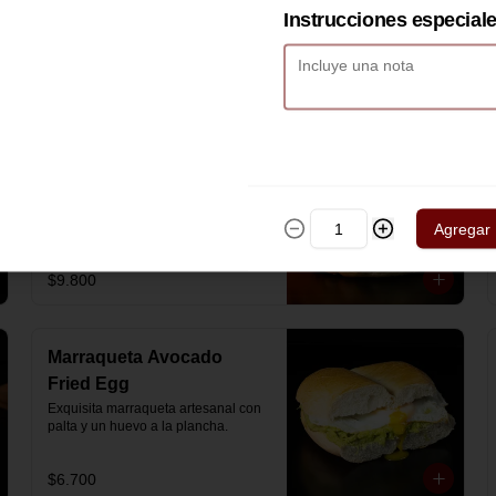
artesanal con jamón y queso 
Instrucciones especial
mozzarella derretido.
$7.900
Hash Brown Brioche
Pan de papa estilo brioche, con 
hash brown crujiente por fuera y 
suave por dentro, huevos revueltos, 
Agregar
cheddar fundido, tocino ahumado y 
nuestra salsa especial… un 
sándwich diseñado para partir el día 
$9.800
en modo desayuno buffet.
Marraqueta Avocado
Fried Egg
Exquisita marraqueta artesanal con 
palta y un huevo a la plancha.
$6.700