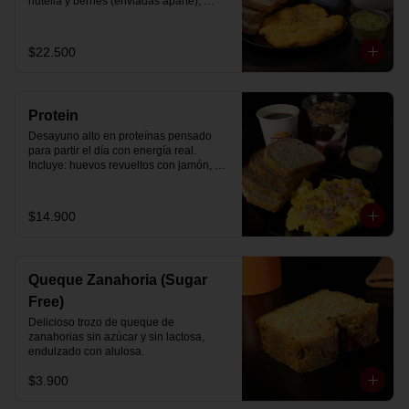
nutella y berries (enviadas aparte), 
acompañado de 2 té o café a elección y 
2 yogurt griego endulzado con 
mermelada de arándanos y granola 
$22.500
hecha en casa.
Protein
Desayuno alto en proteínas pensado 
para partir el día con energía real. 
Incluye: huevos revueltos con jamón, 
pan de molde blanco e integral, yogurt 
griego natural endulzado con 
mermelada de arándanos y granola 
$14.900
receta exclusiva The Breakfast, porción 
de mantequilla de maní natural y café o 
té a elección.
Queque Zanahoria (Sugar
Free)
Delicioso trozo de queque de 
zanahorias sin azúcar y sin lactosa, 
endulzado con alulosa.
$3.900