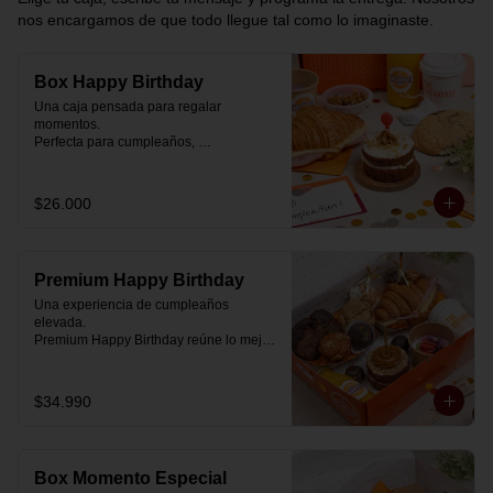
nos encargamos de que todo llegue tal como lo imaginaste.
Box Happy Birthday
Una caja pensada para regalar 
momentos.

Perfecta para cumpleaños, 
celebraciones o simplemente para decir 
“pensé en ti”.

$26.000
Cada box se prepara al momento con 
ingredientes reales y combinaciones 
diseñadas para elevar cualquier 
mañana.

Premium Happy Birthday
💝 Dentro de la caja encontrarás:

Una experiencia de cumpleaños 
elevada.

🥐 Croissant de mantequilla relleno con 
Premium Happy Birthday reúne lo mejor 
jamón y mozzarella suavemente 
de nuestros desayunos en una versión 
fundida.

más completa, pensada para quienes 
quieren regalar algo realmente especial.

$34.990
🍰 Carrot Cake con frosting de queso 
crema y dulce de leche.

🥐 Croissant de mantequilla

Relleno con jamón y mozzarella 
🥣 Yogurt griego con mermelada de 
suavemente fundida.

arándanos y granola receta exclusiva 
Box Momento Especial