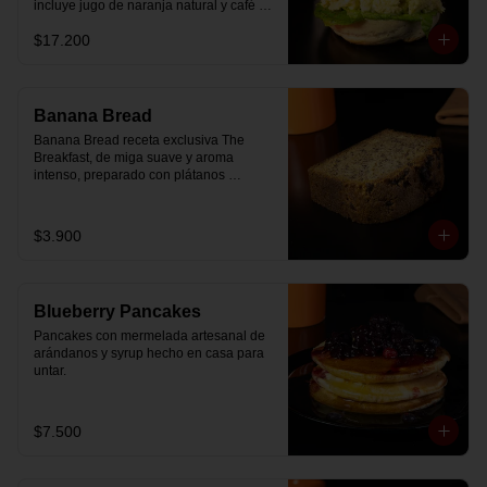
incluye jugo de naranja natural y café o 
té a elección.
$17.200
Banana Bread
Banana Bread receta exclusiva The 
Breakfast, de miga suave y aroma 
intenso, preparado con plátanos 
maduros y un toque de chips de 
chocolate.
$3.900
Blueberry Pancakes
Pancakes con mermelada artesanal de 
arándanos y syrup hecho en casa para 
untar.
$7.500