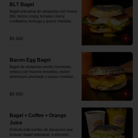
🚴‍♂️ Entrega rápida con horario a elección

BLT Bagel
📅 Disponible desde ya para reserva 
Bagel artesanal de amapolas con huevo 
previa
frito, tocino crispy, tomates cherry 
confitados, lechuga y queso cheddar.
$9.500
Bacon Egg Bagel
Bagel de amapolas recién horneado, 
relleno con huevos revueltos, tocino 
americano ahumado y queso cheddar 
suavemente fundido.
$9.500
Bagel + Coffee + Orange
Juice
Disfruta este combo de desayuno que 
incluye: bagel artesanal  a elección, 