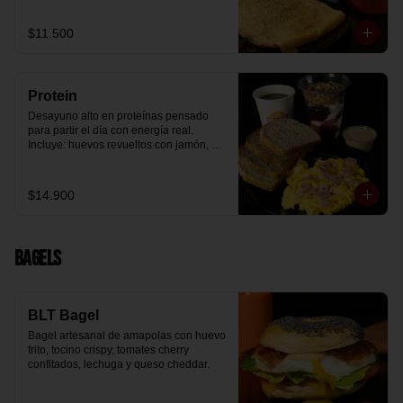
arándanos receta exclusiva The 
Breakfast y granola (endulzada con 
$11.500
miel), más un café o té a elección y un 
trozo de queque de zanahoria sin 
azúcar ni lactosa, endulzado con 
alulosa.
Protein
Desayuno alto en proteínas pensado 
para partir el día con energía real. 
Incluye: huevos revueltos con jamón, 
pan de molde blanco e integral, yogurt 
griego natural endulzado con 
mermelada de arándanos y granola 
$14.900
receta exclusiva The Breakfast, porción 
de mantequilla de maní natural y café o 
té a elección.
Bagels
BLT Bagel
Bagel artesanal de amapolas con huevo 
frito, tocino crispy, tomates cherry 
confitados, lechuga y queso cheddar.