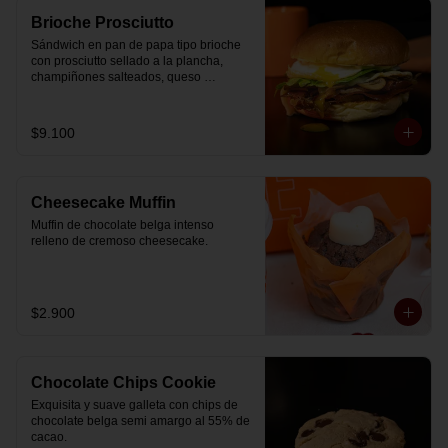
Brioche Prosciutto
Sándwich en pan de papa tipo brioche 
con prosciutto sellado a la plancha, 
champiñones salteados, queso 
mozzarella derretido, lechuga, huevo 
frito y nuestra salsa especial.
$9.100
Cheesecake Muffin
Muffin de chocolate belga intenso 
relleno de cremoso cheesecake.
$2.900
Chocolate Chips Cookie
Exquisita y suave galleta con chips de 
chocolate belga semi amargo al 55% de  
cacao.