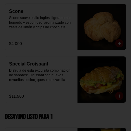
Scone
Scone suave estilo inglés, ligeramente 
húmedo y esponjoso, aromatizado con 
zeste de limón y chips de chocolate 
blanco 31% cacao. Perfecto para 
acompañar el café o disfrutar como un 
desayuno dulce y equilibrado.
$4.000
Special Croissant
Disfruta de esta exquisita combinación 
de sabores: Croissant con huevos 
revueltos, tocino, queso mozzarella 
derretido y palta.
$11.500
Desayuno Listo para 1