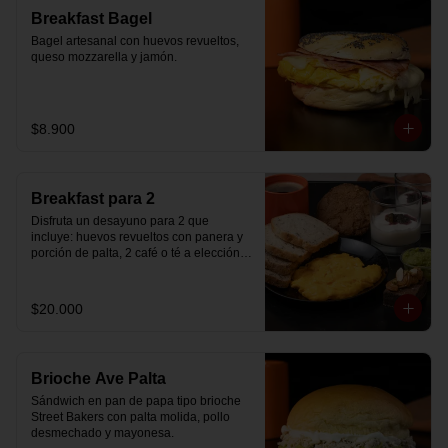
Breakfast Bagel
Bagel artesanal con huevos revueltos, 
queso mozzarella y jamón.
$8.900
Breakfast para 2
Disfruta un desayuno para 2 que 
incluye: huevos revueltos con panera y 
porción de palta, 2 café o té a elección, 2 
yogurt griego natural endulzado con 
mermelada de arándanos y granola 
hecha en casa, un mini brownie y galleta 
$20.000
de avena para compartir.
Brioche Ave Palta
Sándwich en pan de papa tipo brioche 
Street Bakers con palta molida, pollo 
desmechado y mayonesa.