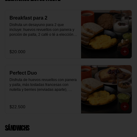
Breakfast para 2
Disfruta un desayuno para 2 que 
incluye: huevos revueltos con panera y 
porción de palta, 2 café o té a elección, 2 
yogurt griego natural endulzado con 
mermelada de arándanos y granola 
hecha en casa, un mini brownie y galleta 
$20.000
de avena para compartir.
Perfect Duo
Disfruta de huevos revueltos con panera 
y palta, más tostadas francesas con 
nutella y berries (enviadas aparte), 
acompañado de 2 té o café a elección y 
2 yogurt griego endulzado con 
mermelada de arándanos y granola 
$22.500
hecha en casa.
Sándwichs