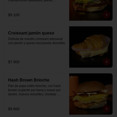
champiñones salteados, queso 
mozzarella derretido, lechuga, huevo 
frito y nuestra salsa especial.
$9.100
Croissant jamón queso
Disfruta de nuestro croissant artesanal 
con jamón y queso mozzarella derretido.
$7.900
Hash Brown Brioche
Pan de papa estilo brioche, con hash 
brown crujiente por fuera y suave por 
dentro, huevos revueltos, cheddar 
fundido, tocino ahumado y nuestra salsa 
especial… un sándwich diseñado para 
partir el día en modo desayuno buffet.
$9.800