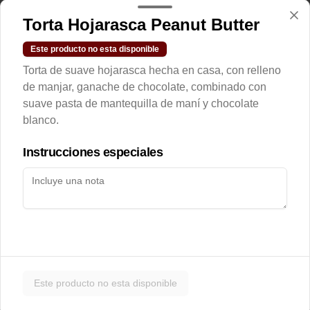
de almendras y toque de azúcar flor. 
Ideal para un desayuno dulce junto al 
Torta Hojarasca Peanut Butter
café.
Este producto no esta disponible
$4.900
Torta de suave hojarasca hecha en casa, con relleno
de manjar, ganache de chocolate, combinado con
suave pasta de mantequilla de maní y chocolate
Muffin de Arándanos
blanco.
Esponjoso mini muffin con arándanos, 
con zeste de naranja y topping de 
Streusel.
Instrucciones especiales
$2.000
Oatmeal Cookie
Galleta de avena con mantequilla de 
maní y chips de chocolate blanco al 31% 
de cacao.
Este producto no esta disponible
$4.000