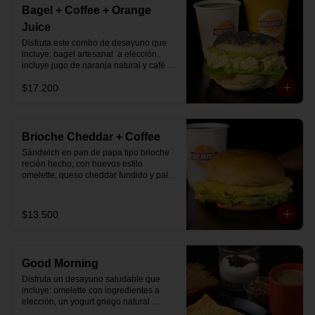
Bagel + Coffee + Orange
Juice
Disfruta este combo de desayuno que 
incluye: bagel artesanal  a elección, 
incluye jugo de naranja natural y café o 
té a elección.
$17.200
Brioche Cheddar + Coffee
Sándwich en pan de papa tipo brioche 
recién hecho, con huevos estilo 
omelette, queso cheddar fundido y palta, 
más té o café a elección.

Se envía en bolsa delivery.
$13.500
Good Morning
Disfruta un desayuno saludable que 
incluye: omelette con ingredientes a 
elección, un yogurt griego natural 
endulzado con mermelada de 