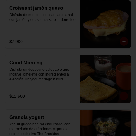
Croissant jamón queso
Disfruta de nuestro croissant artesanal 
con jamón y queso mozzarella derretido.
$7.900
Good Morning
Disfruta un desayuno saludable que 
incluye: omelette con ingredientes a 
elección, un yogurt griego natural 
endulzado con mermelada de 
arándanos receta exclusiva The 
Breakfast y granola (endulzada con 
$11.500
miel), más un café o té a elección y un 
trozo de queque de zanahoria sin 
azúcar ni lactosa, endulzado con 
alulosa.
Granola yogurt
Yogurt griego natural endulzado, con 
mermelada de arándanos y granola 
receta exclusiva The Breakfast. 