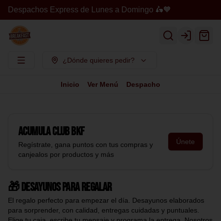
Despachos Express de Lunes a Domingo 🛵🧡
Login
¿Dónde quieres pedir?
Inicio
Ver Menú
Despacho
Acumula
Club BKF
Únete
Regístrate, gana puntos con tus compras y
canjealos por productos y más
🎁 Desayunos para regalar
El regalo perfecto para empezar el día. Desayunos elaborados
para sorprender, con calidad, entregas cuidadas y puntuales.
Elige tu caja, escribe tu mensaje y programa la entrega. Nosotros