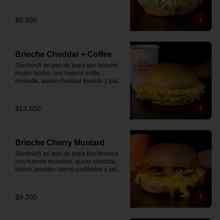
$8.500
Brioche Cheddar + Coffee
Sándwich en pan de papa tipo brioche 
recién hecho, con huevos estilo 
omelette, queso cheddar fundido y palta, 
más té o café a elección.

Se envía en bolsa delivery.
$13.500
Brioche Cherry Mustard
Sándwich en pan de papa tipo brioche 
con huevos revueltos, queso cheddar, 
tocino, tomates cherry confitados y salsa 
especial.
$9.300