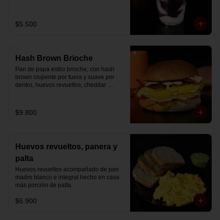
Disfrútalo en formato de 220 ml.
$5.500
Hash Brown Brioche
Pan de papa estilo brioche, con hash 
brown crujiente por fuera y suave por 
dentro, huevos revueltos, cheddar 
fundido, tocino ahumado y nuestra salsa 
especial… un sándwich diseñado para 
partir el día en modo desayuno buffet.
$9.800
Huevos revueltos, panera y
palta
Huevos revueltos acompañado de pan 
madre blanco e integral hecho en casa 
más porción de palta.
$6.900