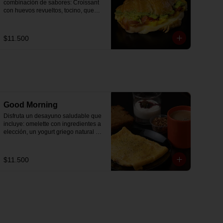
combinación de sabores: Croissant 
con huevos revueltos, tocino, queso 
mozzarella derretido y palta.
$11.500
Good Morning
Disfruta un desayuno saludable que 
incluye: omelette con ingredientes a 
elección, un yogurt griego natural 
endulzado con mermelada de 
arándanos receta exclusiva The 
Breakfast y granola (endulzada con 
$11.500
miel), más un café o té a elección y 
un trozo de queque de zanahoria 
sin azúcar ni lactosa, endulzado con 
alulosa.