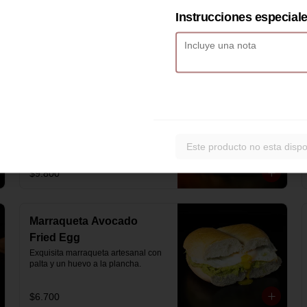
artesanal con jamón y queso 
mozzarella derretido.
Instrucciones especial
$7.900
Hash Brown Brioche
Pan de papa estilo brioche, con 
hash brown crujiente por fuera y 
suave por dentro, huevos revueltos, 
Este producto no esta dispo
cheddar fundido, tocino ahumado y 
nuestra salsa especial… un 
sándwich diseñado para partir el día 
$9.800
en modo desayuno buffet.
Marraqueta Avocado
Fried Egg
Exquisita marraqueta artesanal con 
palta y un huevo a la plancha.
$6.700