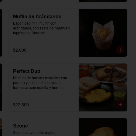
Muffin de Arándanos
Esponjoso mini muffin con 
arándanos, con zeste de naranja y 
topping de Streusel.
$2.000
Perfect Duo
Disfruta de huevos revueltos con 
panera y palta, más tostadas 
francesas con nutella y berries 
(enviadas aparte), acompañado de 
2 té o café a elección y 2 yogurt 
griego endulzado con mermelada 
$22.500
de arándanos y granola hecha en 
casa.
Scone
Scone suave estilo inglés, 