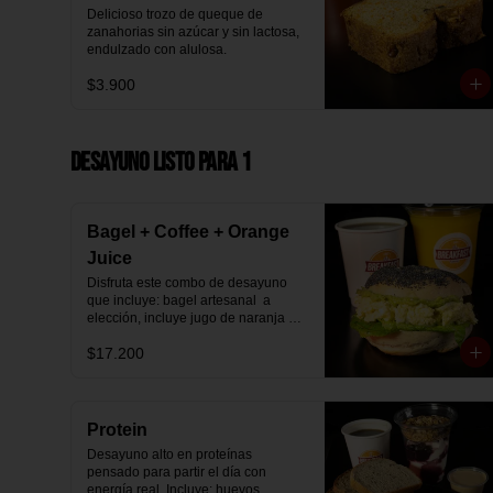
Delicioso trozo de queque de 
zanahorias sin azúcar y sin lactosa, 
endulzado con alulosa.
$3.900
Desayuno Listo para 1
Bagel + Coffee + Orange
Juice
Disfruta este combo de desayuno 
que incluye: bagel artesanal  a 
elección, incluye jugo de naranja 
natural y café o té a elección.
$17.200
Protein
Desayuno alto en proteínas 
pensado para partir el día con 
energía real. Incluye: huevos 