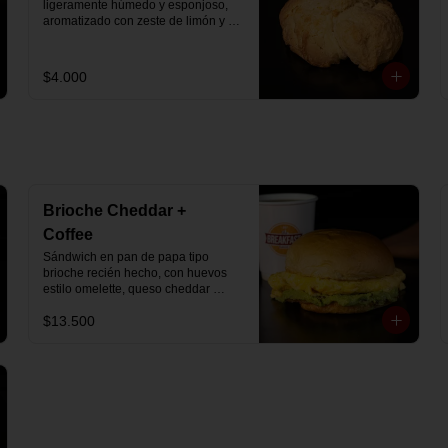
ligeramente húmedo y esponjoso, 
aromatizado con zeste de limón y 
chips de chocolate blanco 31% 
cacao. Perfecto para acompañar el 
café o disfrutar como un desayuno 
$4.000
dulce y equilibrado.
Brioche Cheddar +
Coffee
Sándwich en pan de papa tipo 
brioche recién hecho, con huevos 
estilo omelette, queso cheddar 
fundido y palta, más té o café a 
$13.500
elección.

Se envía en bolsa delivery.