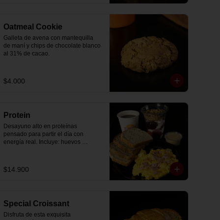
Oatmeal Cookie
Galleta de avena con mantequilla 
de maní y chips de chocolate blanco 
al 31% de cacao.
$4.000
Protein
Desayuno alto en proteínas 
pensado para partir el día con 
energía real. Incluye: huevos 
revueltos con jamón, pan de molde 
blanco e integral, yogurt griego 
natural endulzado con mermelada 
$14.900
de arándanos y granola receta 
exclusiva The Breakfast, porción de 
mantequilla de maní natural y café o 
té a elección.
Special Croissant
Disfruta de esta exquisita 